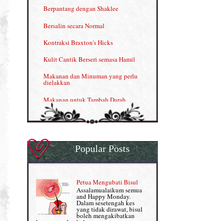
INFO: Penyakit Buah Pinggang
Berpantang dengan Shaklee
Kelebihan VITAMIN C & E
Bersalin secara Normal
Menjana income dengan Shaklee
Kontraksi Braxton's Hicks
Menjana income dengan Shaklee (II)
Kulit Cantik Berseri semasa Hamil
NUTRIFERON: Immune Booster
Makanan dan Minuman yang perlu
dielakkan
Nutrisi untuk Ikhtiar Hamil
Makanan untuk Tambah Darah
OMEGA GUARD
Masalah HB rendah?
Omega Guard: EPA & DHA for kids
My Story
OSTEMATRIX
Popular Posts
Normal VS Czer
Pantang Larang dalam Pengambilan
Vitamin
Pemakanan Semasa Hamil
Penjagaan Rambut: Prosante Hair Care
Petua Mengubati Bisul
Penyusuan Bayi
Assalamualaikum semua
Persediaan Haji & Umrah
and Happy Monday.
Perkembangan Minda Bayi
Dalam sesetengah kes
yang tidak dirawat, bisul
Review Part 1: Shaklee bagus ke?
boleh mengakibatkan
Supplement untuk Kehamilan