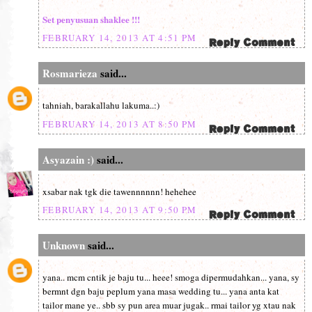
Set penyusuan shaklee !!!
FEBRUARY 14, 2013 AT 4:51 PM
Rosmarieza
said...
tahniah, barakallahu lakuma..:)
FEBRUARY 14, 2013 AT 8:50 PM
Asyazain :)
said...
xsabar nak tgk die tawennnnnn! hehehee
FEBRUARY 14, 2013 AT 9:50 PM
Unknown
said...
yana.. mcm cntik je baju tu... heee! smoga dipermudahkan... yana, sy
bermnt dgn baju peplum yana masa wedding tu... yana anta kat
tailor mane ye.. sbb sy pun area muar jugak.. rmai tailor yg xtau nak