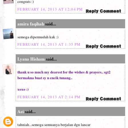
congrats :)
FEBRUARY 14, 2013 AT 12:04 PM
amira faqihah
said...
semoga dipermudah kak :)
FEBRUARY 14, 2013 AT 1:35 PM
Lyana Hisham
said...
thank u so much my dearest for the wishes & prayers.. sgt2
bermakna buat sy n encik tunang..
xoxo :)
FEBRUARY 14, 2013 AT 2:14 PM
Aei
said...
tahniah...semoga semuanya berjalan dgn lancar