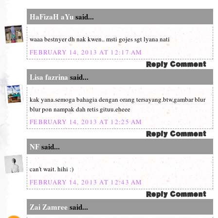
HaFizaH aYu
said...
waaa bestnyer dh nak kwen.. msti gojes sgt lyana nati
FEBRUARY 14, 2013 AT 12:17 AM
Lisa fazrina
said...
kak yana.semoga bahagia dengan orang tersayang.btw,gambar blur
blur pon nampak dah retis gituu.eheee
FEBRUARY 14, 2013 AT 12:25 AM
NF
said...
can't wait. hihi :)
FEBRUARY 14, 2013 AT 12:43 AM
Zai Zamree
said...