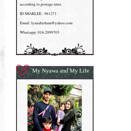
according to postage rates.
ID SHAKLEE : 961271
Email: lyanahisham@yahoo.com
Whatsapp: 016-2099703
My Nyawa and My Life