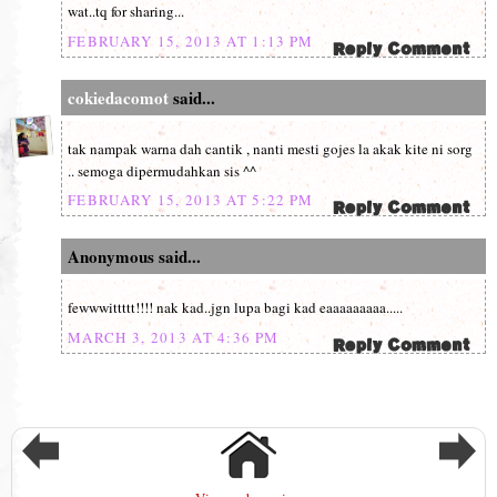
wat..tq for sharing...
FEBRUARY 15, 2013 AT 1:13 PM
cokiedacomot
said...
tak nampak warna dah cantik , nanti mesti gojes la akak kite ni sorg
.. semoga dipermudahkan sis ^^
FEBRUARY 15, 2013 AT 5:22 PM
Anonymous said...
fewwwittttt!!!! nak kad..jgn lupa bagi kad eaaaaaaaaa.....
MARCH 3, 2013 AT 4:36 PM