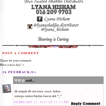
LYANA HISHAM
AT
10:57:00 PM
POST A COMMENT
Thanx for your comment.
Have a nice day! :)
16 FEEDBACK(S):
WH ღ
said...
dh nmpak dh seri tuuu. ecece. hehee
semoga semua brjalan lancar akk ^_^
FEBRUARY 13, 2013 AT 11:11 PM