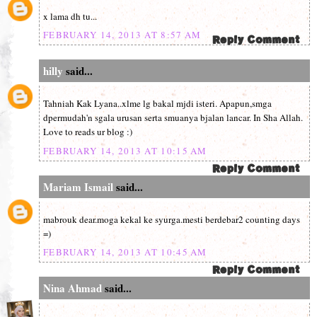
x lama dh tu...
FEBRUARY 14, 2013 AT 8:57 AM
hilly
said...
Tahniah Kak Lyana..xlme lg bakal mjdi isteri. Apapun,smga
dpermudah'n sgala urusan serta smuanya bjalan lancar. In Sha Allah.
Love to reads ur blog :)
FEBRUARY 14, 2013 AT 10:15 AM
Mariam Ismail
said...
mabrouk dear.moga kekal ke syurga.mesti berdebar2 counting days
=)
FEBRUARY 14, 2013 AT 10:45 AM
Nina Ahmad
said...