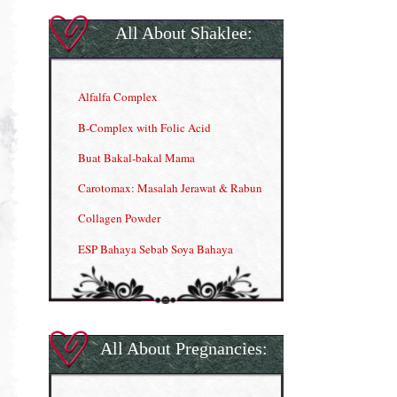
All About Shaklee:
Alfalfa Complex
B-Complex with Folic Acid
Buat Bakal-bakal Mama
Carotomax: Masalah Jerawat & Rabun
Collagen Powder
ESP Bahaya Sebab Soya Bahaya
ESP Produk Shaklee Paling HOT
GLA Complex
Gla Complex (II)
All About Pregnancies:
Herbal Blend the Magic Cream