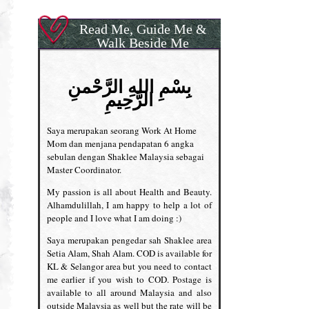
Read Me, Guide Me &
Walk Beside Me
بِسْمِ اللهِ الرَّحْمنِ
الرَّحِيمِ
Saya merupakan seorang Work At Home
Mom dan menjana pendapatan 6 angka
sebulan dengan Shaklee Malaysia sebagai
Master Coordinator.
My passion is all about Health and Beauty.
Alhamdulillah, I am happy to help a lot of
people and I love what I am doing :)
Saya merupakan pengedar sah Shaklee area
Setia Alam, Shah Alam. COD is available for
KL & Selangor area but you need to contact
me earlier if you wish to COD. Postage is
available to all around Malaysia and also
outside Malaysia as well but the rate will be