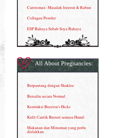
Carotomax: Masalah Jerawat & Rabun
Collagen Powder
ESP Bahaya Sebab Soya Bahaya
ESP Produk Shaklee Paling HOT
GLA Complex
Gla Complex (II)
All About Pregnancies:
Herbal Blend the Magic Cream
INFO: Penyakit Buah Pinggang
Berpantang dengan Shaklee
Kelebihan VITAMIN C & E
Bersalin secara Normal
Menjana income dengan Shaklee
Kontraksi Braxton's Hicks
Menjana income dengan Shaklee (II)
Kulit Cantik Berseri semasa Hamil
NUTRIFERON: Immune Booster
Makanan dan Minuman yang perlu
dielakkan
Nutrisi untuk Ikhtiar Hamil