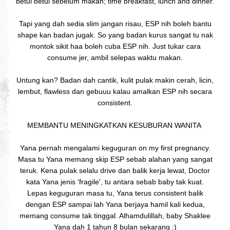
betul betul sebelum makan; time breakfast, lunch and dinner.
Tapi yang dah sedia slim jangan risau, ESP nih boleh bantu
shape kan badan jugak. So yang badan kurus sangat tu nak
montok sikit haa boleh cuba ESP nih. Just tukar cara
consume jer, ambil selepas waktu makan.
Untung kan? Badan dah cantik, kulit pulak makin cerah, licin,
lembut, flawless dan gebuuu kalau amalkan ESP nih secara
consistent.
MEMBANTU MENINGKATKAN KESUBURAN WANITA
Yana pernah mengalami keguguran on my first pregnancy.
Masa tu Yana memang skip ESP sebab alahan yang sangat
teruk. Kena pulak selalu drive dan balik kerja lewat, Doctor
kata Yana jenis 'fragile', tu antara sebab baby tak kuat.
Lepas keguguran masa tu, Yana terus consistent balik
dengan ESP sampai lah Yana berjaya hamil kali kedua,
memang consume tak tinggal. Alhamdulillah, baby Shaklee
Yana dah 1 tahun 8 bulan sekarang :)