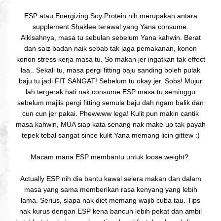
ESP atau Energizing Soy Protein nih merupakan antara
supplement Shaklee terawal yang Yana consume.
Alkisahnya, masa tu sebulan sebelum Yana kahwin. Berat
dan saiz badan naik sebab tak jaga pemakanan, konon
konon stress kerja masa tu. So makan jer ingatkan tak effect
laa.. Sekali tu, masa pergi fitting baju sanding boleh pulak
baju tu jadi FIT SANGAT! Sebelum tu okay jer. Sobs! Mujur
lah tergerak hati nak consume ESP masa tu,seminggu
sebelum majlis pergi fitting semula baju dah ngam balik dan
cun cun jer pakai. Phewwww lega! Kulit pun makin cantik
masa kahwin, MUA siap kata senang nak make up tak payah
tepek tebal sangat since kulit Yana memang licin gittew :)
Macam mana ESP membantu untuk loose weight?
Actually ESP nih dia bantu kawal selera makan dan dalam
masa yang sama memberikan rasa kenyang yang lebih
lama. Serius, siapa nak diet memang wajib cuba tau. Tips
nak kurus dengan ESP kena bancuh lebih pekat dan ambil