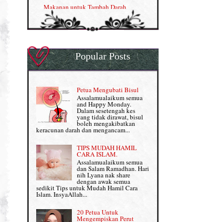
Makanan untuk Tambah Darah
OMEGA GUARD
Masalah HB rendah?
Omega Guard: EPA & DHA for kids
My Story
OSTEMATRIX
Popular Posts
Normal VS Czer
Pantang Larang dalam Pengambilan
Vitamin
Pemakanan Semasa Hamil
Penjagaan Rambut: Prosante Hair Care
Petua Mengubati Bisul
Penyusuan Bayi
Assalamualaikum semua
Persediaan Haji & Umrah
and Happy Monday.
Perkembangan Minda Bayi
Dalam sesetengah kes
yang tidak dirawat, bisul
Review Part 1: Shaklee bagus ke?
boleh mengakibatkan
Supplement untuk Kehamilan
keracunan darah dan mengancam...
Review Part 2: Shaklee's Slimming Set
TIPS MUDAH HAMIL
Review Part 3: Shaklee's Beauty Set
CARA ISLAM.
Assalamualaikum semua
dan Salam Ramadhan. Hari
Senggugut dan Sindrom PMS
nih Lyana nak share
dengan awak semua
Set Berpantang Shaklee
sedikit Tips untuk Mudah Hamil Cara
Islam. InsyaAllah...
Set Kehamilan Shaklee
20 Petua Untuk
Mengempiskan Perut
Set Mighty Gems