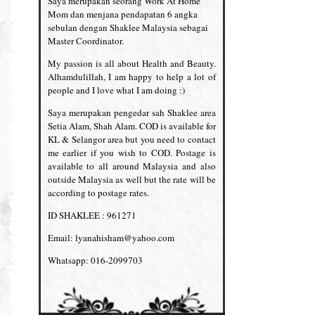
Saya merupakan seorang Work At Home
Mom dan menjana pendapatan 6 angka
sebulan dengan Shaklee Malaysia sebagai
Master Coordinator.
My passion is all about Health and Beauty.
Alhamdulillah, I am happy to help a lot of
people and I love what I am doing :)
Saya merupakan pengedar sah Shaklee area
Setia Alam, Shah Alam. COD is available for
KL & Selangor area but you need to contact
me earlier if you wish to COD. Postage is
available to all around Malaysia and also
outside Malaysia as well but the rate will be
according to postage rates.
ID SHAKLEE : 961271
Email: lyanahisham@yahoo.com
Whatsapp: 016-2099703