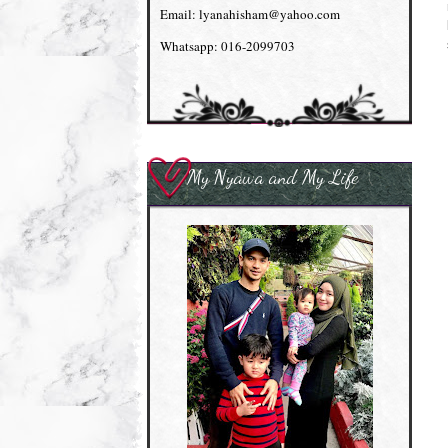
Email: lyanahisham@yahoo.com
Whatsapp: 016-2099703
My Nyawa and My Life