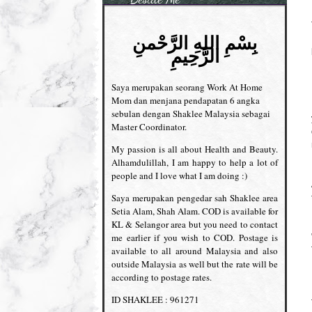
بِسْمِ اللهِ الرَّحْمنِ
الرَّحِيمِ
Saya merupakan seorang Work At Home
Mom dan menjana pendapatan 6 angka
sebulan dengan Shaklee Malaysia sebagai
Master Coordinator.
My passion is all about Health and Beauty.
Alhamdulillah, I am happy to help a lot of
people and I love what I am doing :)
Saya merupakan pengedar sah Shaklee area
Setia Alam, Shah Alam. COD is available for
KL & Selangor area but you need to contact
me earlier if you wish to COD. Postage is
available to all around Malaysia and also
outside Malaysia as well but the rate will be
according to postage rates.
ID SHAKLEE : 961271