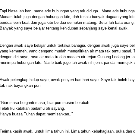
Tapi biase lah kan, mane ade hubungan yang tak diduga.. Mana ade hubungan 
Macam tulah juga dengan hubungan kite, dah terlalu banyak dugaan yang kit
berdua lebih kuat dan juga kite berdua semakin matang. Betul lah kata o
Banyak yang saye belajar tentang kehidupan sepanjang saye kenal awak.
Dengan awak saye belajar untuk tertawa bahagia, dengan awak juga saye bel
yang kememeh, yang cengeng mudah mengalirkan air mata tak tentu pasal. 
dengan diri saye, rasa air mata tu dah macam air terjun Gunung Ledang jer t
menimpa hubungan kite. Nasib baik juge lah awak nih jenis pandai memuju
Awak pelengkap hidup saye, awak penyeri hari-hari saye. Saye tak boleh bay
tak nak bayangkan pun.
"Biar masa berganti masa, biar pun musim berubah..
Telah ku katakan padamu oh sayang,
Hanya kuasa Tuhan dapat memisahkan.."
Terima kasih awak, untuk lima tahun ini. Lima tahun kebahagiaan, suka dan