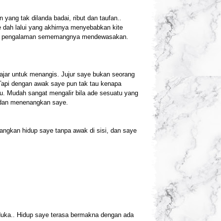
yang tak dilanda badai, ribut dan taufan..
e dah lalui yang akhirnya menyebabkan kite
rang, pengalaman sememangnya mendewasakan.
ajar untuk menangis. Jujur saye bukan seorang
Tapi dengan awak saye pun tak tau kenapa
au. Mudah sangat mengalir bila ade sesuatu yang
k dan menenangkan saye.
angkan hidup saye tanpa awak di sisi, dan saye
 duka.. Hidup saye terasa bermakna dengan ada