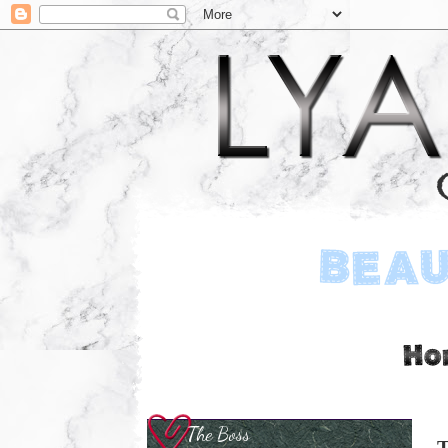
The Boss
T