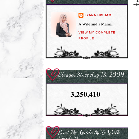
LYANA HISHAM
A Wife and a Mama.
VIEW MY COMPLETE
PROFILE
Blogger Since Aug 18, 2009
3,250,410
Read Me, Guide Me & Walk
Beside Me