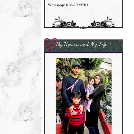
Whatsapp: 016-2099703
My Nyawa and My Life