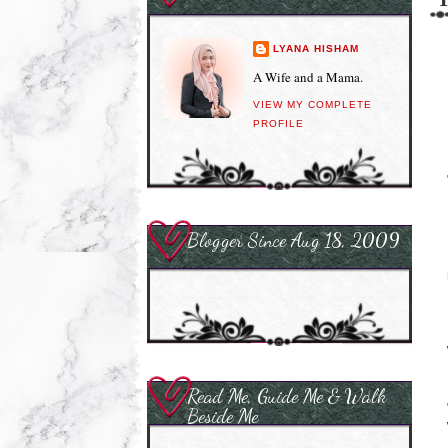
LYANA HISHAM
A Wife and a Mama.
VIEW MY COMPLETE
PROFILE
Blogger Since Aug 18, 2009
Read Me, Guide Me & Walk
Beside Me