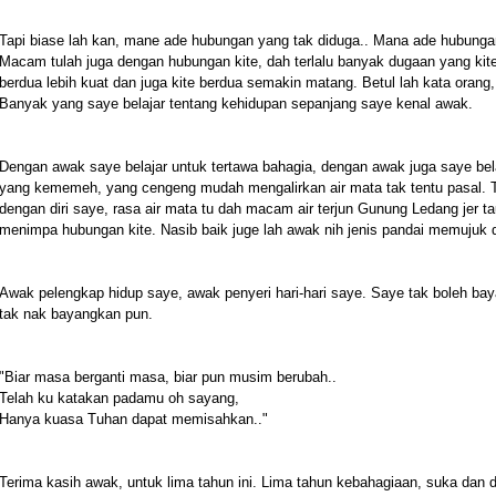
Tapi biase lah kan, mane ade hubungan yang tak diduga.. Mana ade hubungan 
Macam tulah juga dengan hubungan kite, dah terlalu banyak dugaan yang kit
berdua lebih kuat dan juga kite berdua semakin matang. Betul lah kata o
Banyak yang saye belajar tentang kehidupan sepanjang saye kenal awak.
Dengan awak saye belajar untuk tertawa bahagia, dengan awak juga saye bel
yang kememeh, yang cengeng mudah mengalirkan air mata tak tentu pasal. 
dengan diri saye, rasa air mata tu dah macam air terjun Gunung Ledang jer t
menimpa hubungan kite. Nasib baik juge lah awak nih jenis pandai memuju
Awak pelengkap hidup saye, awak penyeri hari-hari saye. Saye tak boleh bay
tak nak bayangkan pun.
"Biar masa berganti masa, biar pun musim berubah..
Telah ku katakan padamu oh sayang,
Hanya kuasa Tuhan dapat memisahkan.."
Terima kasih awak, untuk lima tahun ini. Lima tahun kebahagiaan, suka dan