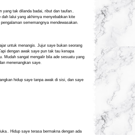
yang tak dilanda badai, ribut dan taufan..
e dah lalui yang akhirnya menyebabkan kite
rang, pengalaman sememangnya mendewasakan.
ajar untuk menangis. Jujur saye bukan seorang
Tapi dengan awak saye pun tak tau kenapa
au. Mudah sangat mengalir bila ade sesuatu yang
k dan menenangkan saye.
angkan hidup saye tanpa awak di sisi, dan saye
 duka.. Hidup saye terasa bermakna dengan ada