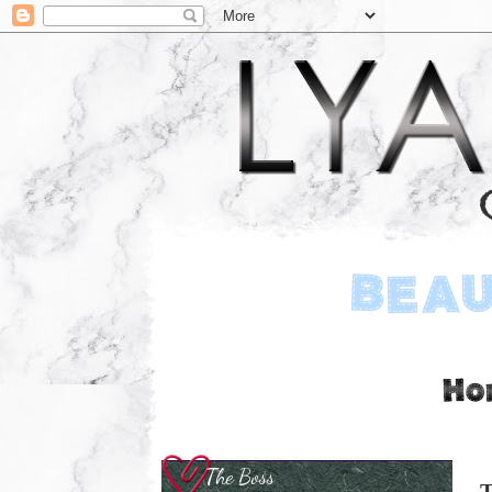
The Boss
T