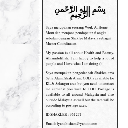
بِسْمِ اللهِ الرَّحْمنِ
الرَّحِيمِ
Saya merupakan seorang Work At Home
Mom dan menjana pendapatan 6 angka
sebulan dengan Shaklee Malaysia sebagai
Master Coordinator.
My passion is all about Health and Beauty.
Alhamdulillah, I am happy to help a lot of
people and I love what I am doing :)
Saya merupakan pengedar sah Shaklee area
Setia Alam, Shah Alam. COD is available for
KL & Selangor area but you need to contact
me earlier if you wish to COD. Postage is
available to all around Malaysia and also
outside Malaysia as well but the rate will be
according to postage rates.
ID SHAKLEE : 961271
Email: lyanahisham@yahoo.com