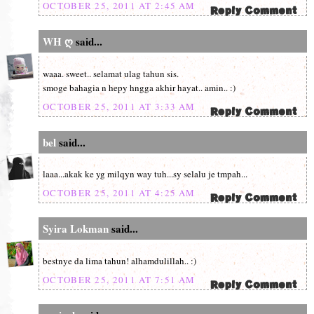
OCTOBER 25, 2011 AT 2:45 AM
WH ღ
said...
waaa. sweet.. selamat ulag tahun sis.
smoge bahagia n hepy hngga akhir hayat.. amin.. :)
OCTOBER 25, 2011 AT 3:33 AM
bel
said...
laaa...akak ke yg milqyn way tuh...sy selalu je tmpah...
OCTOBER 25, 2011 AT 4:25 AM
Syira Lokman
said...
bestnye da lima tahun! alhamdulillah.. :)
OCTOBER 25, 2011 AT 7:51 AM