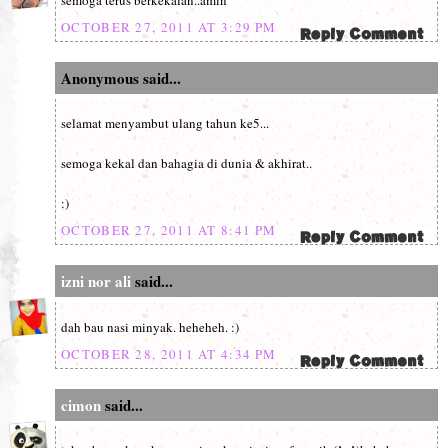
OCTOBER 27, 2011 AT 3:29 PM
Anonymous said...
selamat menyambut ulang tahun ke5...
semoga kekal dan bahagia di dunia & akhirat..
:)
OCTOBER 27, 2011 AT 8:41 PM
izni nor ali
said...
dah bau nasi minyak. heheheh. :)
OCTOBER 28, 2011 AT 4:34 PM
cimon
said...