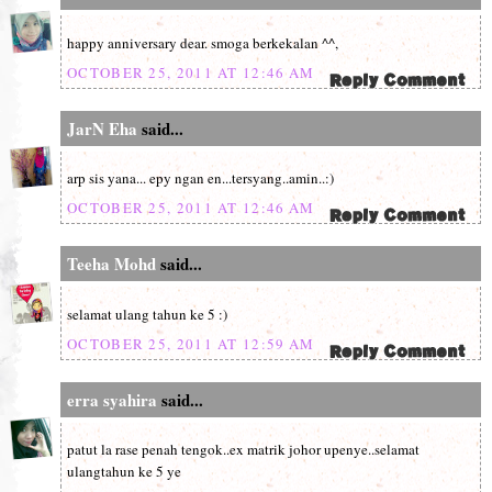
happy anniversary dear. smoga berkekalan ^^,
OCTOBER 25, 2011 AT 12:46 AM
JarN Eha
said...
arp sis yana... epy ngan en...tersyang..amin..:)
OCTOBER 25, 2011 AT 12:46 AM
Teeha Mohd
said...
selamat ulang tahun ke 5 :)
OCTOBER 25, 2011 AT 12:59 AM
erra syahira
said...
patut la rase penah tengok..ex matrik johor upenye..selamat
ulangtahun ke 5 ye