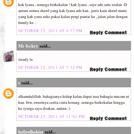
kak lyana , semoga berkekalan ! kak lyana , saye ade satu soalan :D
antara semua shawl yang kak lyana ade kan , jenis kain shawl mane
yang kak yana suke pakai kalau pergi pantai ke , jalan jalan dengan
family ke ..
OCTOBER 25, 2011 AT 4:57 PM
Mr feckry
said...
steady la
OCTOBER 25, 2011 AT 7:35 PM
s
said...
alhamdulillah. bahagianya hidup kalau dapat rasa bahagia macam ni
kan. btw, sweetnya cerita cinta korang. semoga berkekalan hingga
ke syurga saya doakan. aminn ;)
OCTOBER 25, 2011 AT 11:02 PM
hafizulhakim
said...