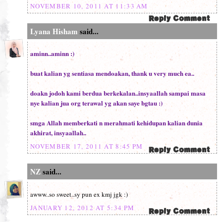
NOVEMBER 10, 2011 AT 11:33 AM
Lyana Hisham
said...
aminn..aminn :)
buat kalian yg sentiasa mendoakan, thank u very much ea..
doakn jodoh kami berdua berkekalan..insyaallah sampai masa
nye kalian jua org terawal yg akan saye bgtau :)
smga Allah memberkati n merahmati kehidupan kalian dunia
akhirat, insyaallah..
NOVEMBER 17, 2011 AT 8:45 PM
NZ
said...
awww..so sweet..sy pun ex kmj jgk :)
JANUARY 12, 2012 AT 5:34 PM