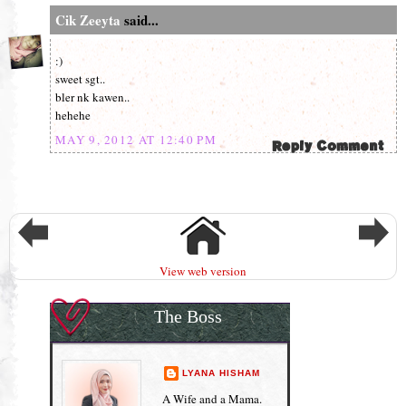
Cik Zeeyta
said...
:)
sweet sgt..
bler nk kawen..
hehehe
MAY 9, 2012 AT 12:40 PM
View web version
The Boss
LYANA HISHAM
A Wife and a Mama.