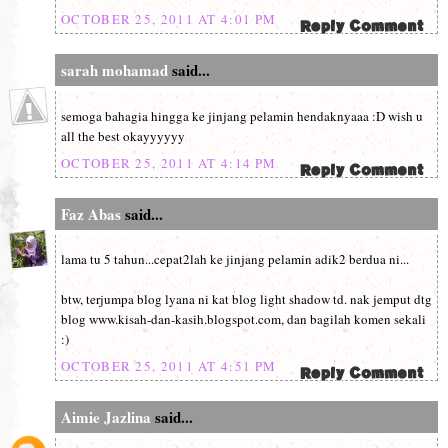
OCTOBER 25, 2011 AT 4:01 PM
sarah mohamad
said...
semoga bahagia hingga ke jinjang pelamin hendaknyaaa :D wish u
all the best okayyyyyy
OCTOBER 25, 2011 AT 4:14 PM
Faz Abas
said...
lama tu 5 tahun...cepat2lah ke jinjang pelamin adik2 berdua ni...
btw, terjumpa blog lyana ni kat blog light shadow td. nak jemput dtg
blog www.kisah-dan-kasih.blogspot.com, dan bagilah komen sekali
:)
OCTOBER 25, 2011 AT 4:51 PM
Aimie Jazlina
said...