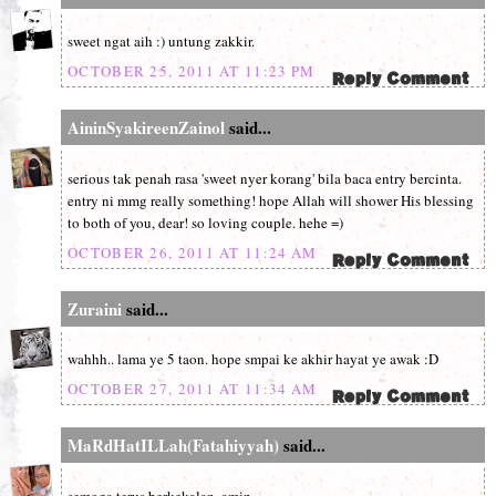
sweet ngat aih :) untung zakkir.
OCTOBER 25, 2011 AT 11:23 PM
AininSyakireenZainol
said...
serious tak penah rasa 'sweet nyer korang' bila baca entry bercinta.
entry ni mmg really something! hope Allah will shower His blessing
to both of you, dear! so loving couple. hehe =)
OCTOBER 26, 2011 AT 11:24 AM
Zuraini
said...
wahhh.. lama ye 5 taon. hope smpai ke akhir hayat ye awak :D
OCTOBER 27, 2011 AT 11:34 AM
MaRdHatILLah(Fatahiyyah)
said...
semoga terus berkekalan..amin