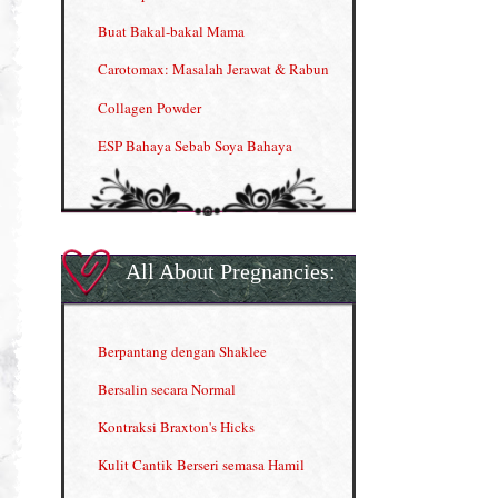
Buat Bakal-bakal Mama
Carotomax: Masalah Jerawat & Rabun
Collagen Powder
ESP Bahaya Sebab Soya Bahaya
ESP Produk Shaklee Paling HOT
GLA Complex
Gla Complex (II)
All About Pregnancies:
Herbal Blend the Magic Cream
INFO: Penyakit Buah Pinggang
Berpantang dengan Shaklee
Kelebihan VITAMIN C & E
Bersalin secara Normal
Menjana income dengan Shaklee
Kontraksi Braxton's Hicks
Menjana income dengan Shaklee (II)
Kulit Cantik Berseri semasa Hamil
NUTRIFERON: Immune Booster