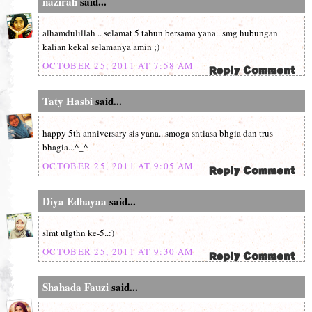
nazirah
said...
alhamdulillah .. selamat 5 tahun bersama yana.. smg hubungan
kalian kekal selamanya amin ;)
OCTOBER 25, 2011 AT 7:58 AM
Taty Hasbi
said...
happy 5th anniversary sis yana...smoga sntiasa bhgia dan trus
bhagia...^_^
OCTOBER 25, 2011 AT 9:05 AM
Diya Edhayaa
said...
slmt ulgthn ke-5..:)
OCTOBER 25, 2011 AT 9:30 AM
Shahada Fauzi
said...