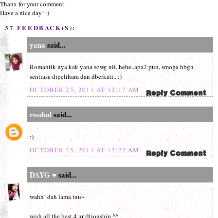
Thanx for your comment.
Have a nice day! :)
37 FEEDBACK(S):
yana
said...
Romantik nya kak yana sowg nii..hehe..apa2 pun, smoga hbgn
sentiasa dipelihara dan dberkati.. :)
OCTOBER 25, 2011 AT 12:17 AM
rosdud
said...
:)
OCTOBER 25, 2011 AT 12:22 AM
DAYG ♥
said...
wahh! dah lama tuu~
wish all the best 4 ur rltionship ^^,