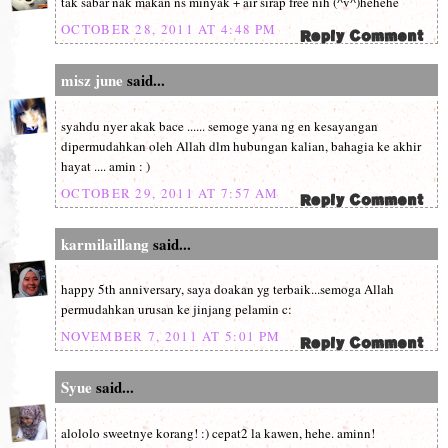
tak sabar nak makan ns minyak + air sirap free nih (^v^)hehehe
OCTOBER 28, 2011 AT 4:48 PM
misz june
said...
syahdu nyer akak bace ...... semoge yana ng en kesayangan
dipermudahkan oleh Allah dlm hubungan kalian, bahagia ke akhir
hayat .... amin : )
OCTOBER 29, 2011 AT 7:57 AM
karmilaillang
said...
happy 5th anniversary, saya doakan yg terbaik...semoga Allah
permudahkan urusan ke jinjang pelamin c:
NOVEMBER 7, 2011 AT 5:01 PM
Syue
said...
alololo sweetnye korang! :) cepat2 la kawen, hehe. aminn!