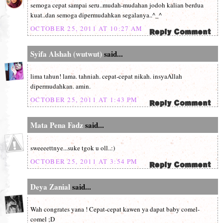
semoga cepat sampai seru..mudah-mudahan jodoh kalian berdua
kuat..dan semoga dipermudahkan segalanya..^_^
OCTOBER 25, 2011 AT 10:27 AM
Syifa Alshah (wutwut)
said...
lima tahun! lama. tahniah. cepat-cepat nikah. insyaAllah
dipermudahkan. amin.
OCTOBER 25, 2011 AT 1:43 PM
Mata Pena Fadz
said...
sweeeettnye...suke tgok u oll..:)
OCTOBER 25, 2011 AT 3:54 PM
Deya Zanial
said...
Wah congrates yana ! Cepat-cepat kawen ya dapat baby comel-
comel ;D