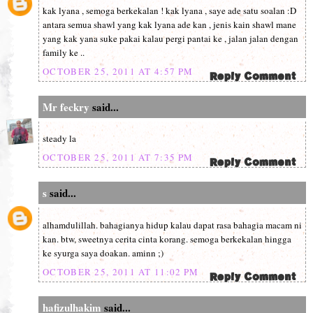
kak lyana , semoga berkekalan ! kak lyana , saye ade satu soalan :D
antara semua shawl yang kak lyana ade kan , jenis kain shawl mane
yang kak yana suke pakai kalau pergi pantai ke , jalan jalan dengan
family ke ..
OCTOBER 25, 2011 AT 4:57 PM
Mr feckry
said...
steady la
OCTOBER 25, 2011 AT 7:35 PM
s
said...
alhamdulillah. bahagianya hidup kalau dapat rasa bahagia macam ni
kan. btw, sweetnya cerita cinta korang. semoga berkekalan hingga
ke syurga saya doakan. aminn ;)
OCTOBER 25, 2011 AT 11:02 PM
hafizulhakim
said...