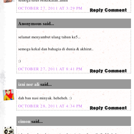
OCTOBER 27, 2011 AT 3:29 PM
Anonymous said...
selamat menyambut ulang tahun ke5...
semoga kekal dan bahagia di dunia & akhirat..
:)
OCTOBER 27, 2011 AT 8:41 PM
izni nor ali
said...
dah bau nasi minyak. heheheh. :)
OCTOBER 28, 2011 AT 4:34 PM
cimon
said...