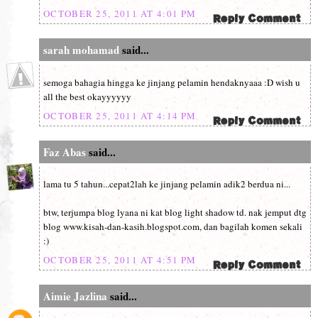
OCTOBER 25, 2011 AT 4:01 PM
sarah mohamad
said...
semoga bahagia hingga ke jinjang pelamin hendaknyaaa :D wish u
all the best okayyyyyy
OCTOBER 25, 2011 AT 4:14 PM
Faz Abas
said...
lama tu 5 tahun...cepat2lah ke jinjang pelamin adik2 berdua ni...
btw, terjumpa blog lyana ni kat blog light shadow td. nak jemput dtg
blog www.kisah-dan-kasih.blogspot.com, dan bagilah komen sekali
:)
OCTOBER 25, 2011 AT 4:51 PM
Aimie Jazlina
said...