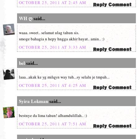
OCTOBER 25, 2011 AT 2:45 AM
WH ღ
said...
waaa. sweet.. selamat ulag tahun sis.
smoge bahagia n hepy hngga akhir hayat.. amin.. :)
OCTOBER 25, 2011 AT 3:33 AM
bel
said...
laaa...akak ke yg milqyn way tuh...sy selalu je tmpah...
OCTOBER 25, 2011 AT 4:25 AM
Syira Lokman
said...
bestnye da lima tahun! alhamdulillah.. :)
OCTOBER 25, 2011 AT 7:51 AM