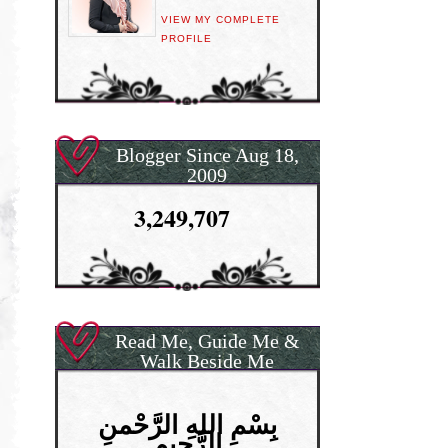
VIEW MY COMPLETE
PROFILE
Blogger Since Aug 18,
2009
3,249,707
Read Me, Guide Me &
Walk Beside Me
بِسْمِ اللهِ الرَّحْمنِ
الرَّحِيمِ