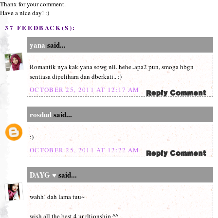
Thanx for your comment.
Have a nice day! :)
37 FEEDBACK(S):
yana
said...
Romantik nya kak yana sowg nii..hehe..apa2 pun, smoga hbgn
sentiasa dipelihara dan dberkati.. :)
OCTOBER 25, 2011 AT 12:17 AM
rosdud
said...
:)
OCTOBER 25, 2011 AT 12:22 AM
DAYG ♥
said...
wahh! dah lama tuu~
wish all the best 4 ur rltionship ^^,