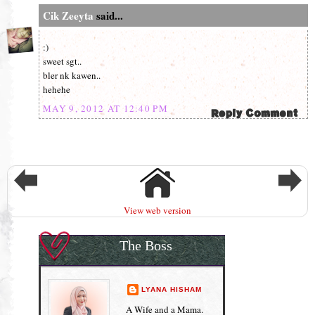
Cik Zeeyta
said...
:)
sweet sgt..
bler nk kawen..
hehehe
MAY 9, 2012 AT 12:40 PM
View web version
The Boss
LYANA HISHAM
A Wife and a Mama.