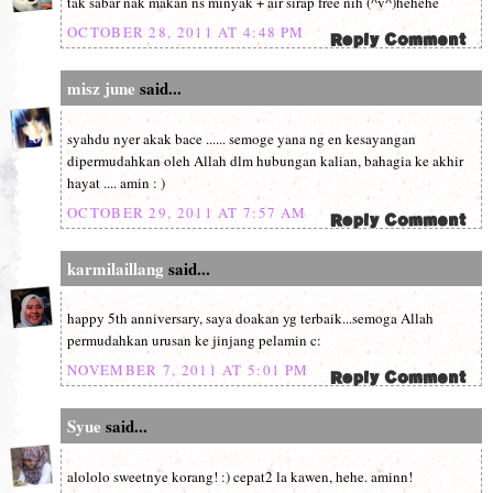
tak sabar nak makan ns minyak + air sirap free nih (^v^)hehehe
OCTOBER 28, 2011 AT 4:48 PM
misz june
said...
syahdu nyer akak bace ...... semoge yana ng en kesayangan
dipermudahkan oleh Allah dlm hubungan kalian, bahagia ke akhir
hayat .... amin : )
OCTOBER 29, 2011 AT 7:57 AM
karmilaillang
said...
happy 5th anniversary, saya doakan yg terbaik...semoga Allah
permudahkan urusan ke jinjang pelamin c:
NOVEMBER 7, 2011 AT 5:01 PM
Syue
said...
alololo sweetnye korang! :) cepat2 la kawen, hehe. aminn!