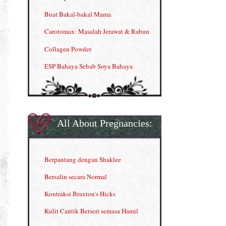
Buat Bakal-bakal Mama
Carotomax: Masalah Jerawat & Rabun
Collagen Powder
ESP Bahaya Sebab Soya Bahaya
ESP Produk Shaklee Paling HOT
GLA Complex
Gla Complex (II)
All About Pregnancies:
Herbal Blend the Magic Cream
INFO: Penyakit Buah Pinggang
Berpantang dengan Shaklee
Kelebihan VITAMIN C & E
Bersalin secara Normal
Menjana income dengan Shaklee
Kontraksi Braxton's Hicks
Menjana income dengan Shaklee (II)
Kulit Cantik Berseri semasa Hamil
NUTRIFERON: Immune Booster