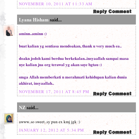
NOVEMBER 10, 2011 AT 11:33 AM
Lyana Hisham
said...
aminn..aminn :)
buat kalian yg sentiasa mendoakan, thank u very much ea..
doakn jodoh kami berdua berkekalan..insyaallah sampai masa
nye kalian jua org terawal yg akan saye bgtau :)
smga Allah memberkati n merahmati kehidupan kalian dunia
akhirat, insyaallah..
NOVEMBER 17, 2011 AT 8:45 PM
NZ
said...
awww..so sweet..sy pun ex kmj jgk :)
JANUARY 12, 2012 AT 5:34 PM