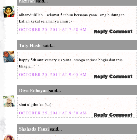
nazirah
said...
alhamdulillah .. selamat 5 tahun bersama yana.. smg hubungan
kalian kekal selamanya amin ;)
OCTOBER 25, 2011 AT 7:58 AM
Taty Hasbi
said...
happy 5th anniversary sis yana...smoga sntiasa bhgia dan trus
bhagia...^_^
OCTOBER 25, 2011 AT 9:05 AM
Diya Edhayaa
said...
slmt ulgthn ke-5..:)
OCTOBER 25, 2011 AT 9:30 AM
Shahada Fauzi
said...