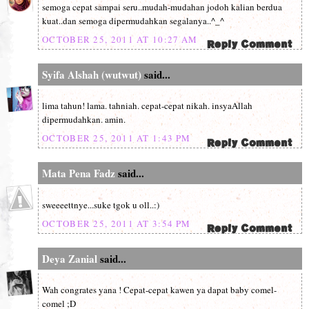
semoga cepat sampai seru..mudah-mudahan jodoh kalian berdua
kuat..dan semoga dipermudahkan segalanya..^_^
OCTOBER 25, 2011 AT 10:27 AM
Syifa Alshah (wutwut)
said...
lima tahun! lama. tahniah. cepat-cepat nikah. insyaAllah
dipermudahkan. amin.
OCTOBER 25, 2011 AT 1:43 PM
Mata Pena Fadz
said...
sweeeettnye...suke tgok u oll..:)
OCTOBER 25, 2011 AT 3:54 PM
Deya Zanial
said...
Wah congrates yana ! Cepat-cepat kawen ya dapat baby comel-
comel ;D