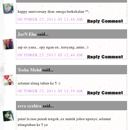
happy anniversary dear. smoga berkekalan ^^,
OCTOBER 25, 2011 AT 12:46 AM
JarN Eha
said...
arp sis yana... epy ngan en...tersyang..amin..:)
OCTOBER 25, 2011 AT 12:46 AM
Teeha Mohd
said...
selamat ulang tahun ke 5 :)
OCTOBER 25, 2011 AT 12:59 AM
erra syahira
said...
patut la rase penah tengok..ex matrik johor upenye..selamat
ulangtahun ke 5 ye