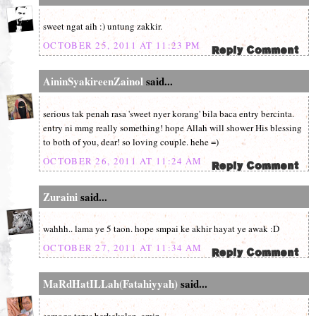
sweet ngat aih :) untung zakkir.
OCTOBER 25, 2011 AT 11:23 PM
AininSyakireenZainol
said...
serious tak penah rasa 'sweet nyer korang' bila baca entry bercinta.
entry ni mmg really something! hope Allah will shower His blessing
to both of you, dear! so loving couple. hehe =)
OCTOBER 26, 2011 AT 11:24 AM
Zuraini
said...
wahhh.. lama ye 5 taon. hope smpai ke akhir hayat ye awak :D
OCTOBER 27, 2011 AT 11:34 AM
MaRdHatILLah(Fatahiyyah)
said...
semoga terus berkekalan..amin