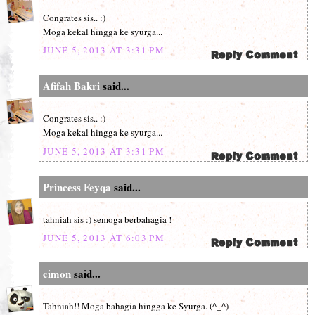
Congrates sis.. :)
Moga kekal hingga ke syurga...
JUNE 5, 2013 AT 3:31 PM
Afifah Bakri
said...
Congrates sis.. :)
Moga kekal hingga ke syurga...
JUNE 5, 2013 AT 3:31 PM
Princess Feyqa
said...
tahniah sis :) semoga berbahagia !
JUNE 5, 2013 AT 6:03 PM
cimon
said...
Tahniah!! Moga bahagia hingga ke Syurga. (^_^)