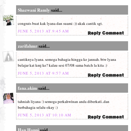
Shazwani Ramly
said...
congrats buat kak lyana dan suami :)) akak cantik sgt.
JUNE 5, 2013 AT 9:45 AM
zarifahmr
said...
cantiknya lyana. semoga bahagia hingga ke jannah. btw lyana
belajar kat kmj ke? kalau sesi 07/08 sama batch la kita :)
JUNE 5, 2013 AT 9:57 AM
fana.akim
said...
tahniah liyana :) semoga perkahwinan anda diberkati..dan
berbahagia selalu okay :)
JUNE 5, 2013 AT 10:10 AM
Han Hanni
said...