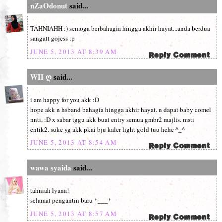
nZaOdonut
said...
TAHNIAHH :) semoga berbahagia hingga akhir hayat...anda berdua
sangatt gojess :p
JUNE 5, 2013 AT 8:39 AM
WH ღ
said...
i am happy for you akk :D
hope akk n hsband bahagia hingga akhir hayat. n dapat baby comel
nnti, :D x sabar tggu akk buat entry semua gmbr2 majlis. msti
cntik2. suke yg akk pkai bju kaler light gold tuu hehe ^_^
JUNE 5, 2013 AT 8:54 AM
wawa syaida
said...
tahniah lyana!
selamat pengantin baru *___*
JUNE 5, 2013 AT 8:57 AM