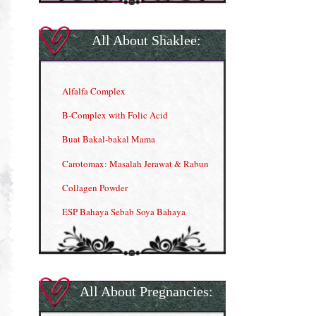
All About Shaklee:
Alfalfa Complex
B-Complex with Folic Acid
Buat Bakal-bakal Mama
Carotomax: Masalah Jerawat & Rabun
Collagen Powder
ESP Bahaya Sebab Soya Bahaya
ESP Produk Shaklee Paling HOT
GLA Complex
Gla Complex (II)
All About Pregnancies:
Herbal Blend the Magic Cream