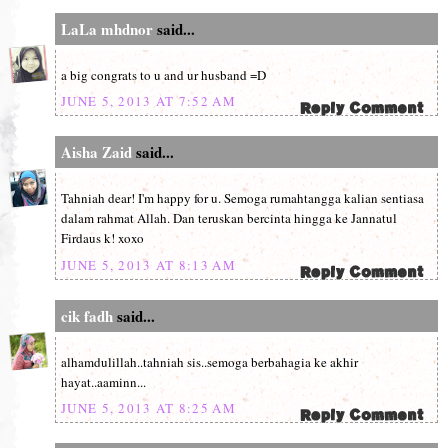
LaLa mhdnor
said...
a big congrats to u and ur husband =D
JUNE 5, 2013 AT 7:52 AM
Aisha Zaid
said...
Tahniah dear! I'm happy for u. Semoga rumahtangga kalian sentiasa
dalam rahmat Allah. Dan teruskan bercinta hingga ke Jannatul
Firdaus k! xoxo
JUNE 5, 2013 AT 8:13 AM
cik fadh
said...
alhamdulillah..tahniah sis..semoga berbahagia ke akhir
hayat..aaminn...
JUNE 5, 2013 AT 8:25 AM