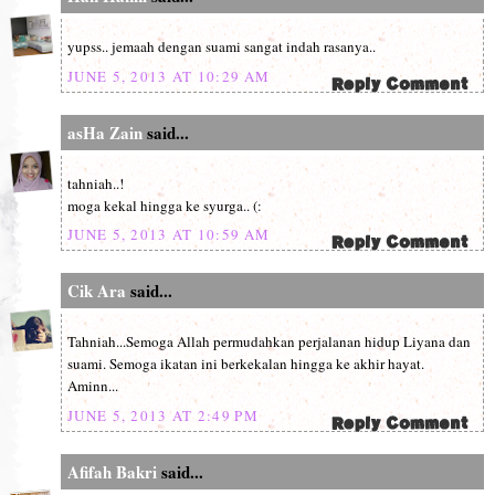
yupss.. jemaah dengan suami sangat indah rasanya..
JUNE 5, 2013 AT 10:29 AM
asHa Zain
said...
tahniah..!
moga kekal hingga ke syurga.. (:
JUNE 5, 2013 AT 10:59 AM
Cik Ara
said...
Tahniah...Semoga Allah permudahkan perjalanan hidup Liyana dan
suami. Semoga ikatan ini berkekalan hingga ke akhir hayat.
Aminn...
JUNE 5, 2013 AT 2:49 PM
Afifah Bakri
said...