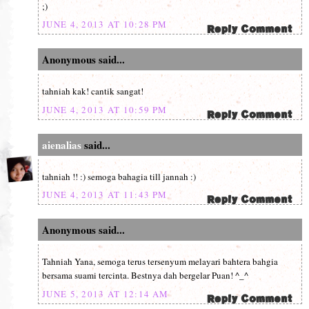
;)
JUNE 4, 2013 AT 10:28 PM
Anonymous said...
tahniah kak! cantik sangat!
JUNE 4, 2013 AT 10:59 PM
aienalias
said...
tahniah !! :) semoga bahagia till jannah :)
JUNE 4, 2013 AT 11:43 PM
Anonymous said...
Tahniah Yana, semoga terus tersenyum melayari bahtera bahgia
bersama suami tercinta. Bestnya dah bergelar Puan! ^_^
JUNE 5, 2013 AT 12:14 AM