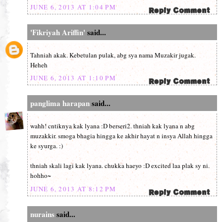
JUNE 6, 2013 AT 1:04 PM
'Fikriyah Ariffin'
said...
Tahniah akak. Kebetulan pulak, abg sya nama Muzakir jugak.
Heheh
JUNE 6, 2013 AT 1:10 PM
panglima harapan
said...
wahh! cntiknya kak lyana :D berseri2. thniah kak lyana n abg
muzakkir. smoga bhagia hingga ke akhir hayat n insya Allah hingga
ke syurga. :)
thniah skali lagi kak lyana. chukka haeyo :D excited laa plak sy ni.
hohho~
JUNE 6, 2013 AT 8:12 PM
nurains
said...