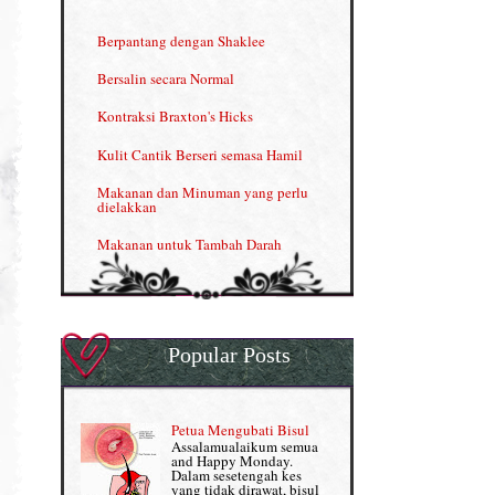
INFO: Penyakit Buah Pinggang
Berpantang dengan Shaklee
Kelebihan VITAMIN C & E
Bersalin secara Normal
Menjana income dengan Shaklee
Kontraksi Braxton's Hicks
Menjana income dengan Shaklee (II)
Kulit Cantik Berseri semasa Hamil
NUTRIFERON: Immune Booster
Makanan dan Minuman yang perlu
dielakkan
Nutrisi untuk Ikhtiar Hamil
Makanan untuk Tambah Darah
OMEGA GUARD
Masalah HB rendah?
Omega Guard: EPA & DHA for kids
My Story
OSTEMATRIX
Popular Posts
Normal VS Czer
Pantang Larang dalam Pengambilan
Vitamin
Pemakanan Semasa Hamil
Penjagaan Rambut: Prosante Hair Care
Petua Mengubati Bisul
Penyusuan Bayi
Assalamualaikum semua
Persediaan Haji & Umrah
and Happy Monday.
Perkembangan Minda Bayi
Dalam sesetengah kes
yang tidak dirawat, bisul
Review Part 1: Shaklee bagus ke?