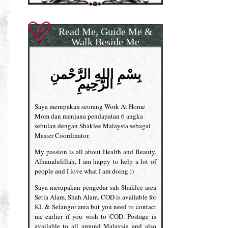
Read Me, Guide Me &
Walk Beside Me
بِسْمِ اللهِ الرَّحْمنِ
الرَّحِيمِ
Saya merupakan seorang Work At Home
Mom dan menjana pendapatan 6 angka
sebulan dengan Shaklee Malaysia sebagai
Master Coordinator.
My passion is all about Health and Beauty.
Alhamdulillah, I am happy to help a lot of
people and I love what I am doing :)
Saya merupakan pengedar sah Shaklee area
Setia Alam, Shah Alam. COD is available for
KL & Selangor area but you need to contact
me earlier if you wish to COD. Postage is
available to all around Malaysia and also