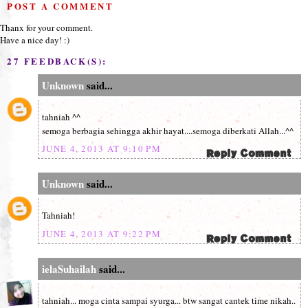
POST A COMMENT
Thanx for your comment.
Have a nice day! :)
27 FEEDBACK(S):
Unknown
said...
tahniah ^^
semoga berbagia sehingga akhir hayat....semoga diberkati Allah...^^
JUNE 4, 2013 AT 9:10 PM
Unknown
said...
Tahniah!
JUNE 4, 2013 AT 9:22 PM
ielaSuhailah
said...
tahniah... moga cinta sampai syurga... btw sangat cantek time nikah..