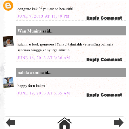
congrate kak ^^ you are so beautiful !
JUNE 7, 2013 AT 11:49 PM
Wan Munira
said...
salam , u look gorgeous lYana :) tahniahh ye semOga bahagia
sentiasa hingga ke syurga amiiiin
JUNE 16, 2013 AT 3:36 AM
nabila azmi
said...
happy for u kak=)
JUNE 19, 2013 AT 3:35 AM