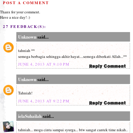
POST A COMMENT
Thanx for your comment.
Have a nice day! :)
27 FEEDBACK(S):
Unknown
said...
tahniah ^^
semoga berbagia sehingga akhir hayat....semoga diberkati Allah...^^
JUNE 4, 2013 AT 9:10 PM
Unknown
said...
Tahniah!
JUNE 4, 2013 AT 9:22 PM
ielaSuhailah
said...
tahniah... moga cinta sampai syurga... btw sangat cantek time nikah..