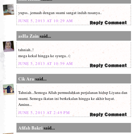
yupss.. jemaah dengan suami sangat indah rasanya..
JUNE 5, 2013 AT 10:29 AM
asHa Zain
said...
tahniah..!
moga kekal hingga ke syurga.. (:
JUNE 5, 2013 AT 10:59 AM
Cik Ara
said...
Tahniah...Semoga Allah permudahkan perjalanan hidup Liyana dan
suami. Semoga ikatan ini berkekalan hingga ke akhir hayat.
Aminn...
JUNE 5, 2013 AT 2:49 PM
Afifah Bakri
said...