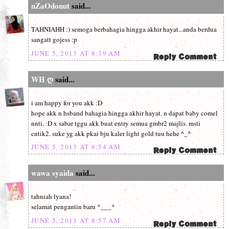
nZaOdonut
said...
TAHNIAHH :) semoga berbahagia hingga akhir hayat...anda berdua
sangatt gojess :p
JUNE 5, 2013 AT 8:39 AM
WH ღ
said...
i am happy for you akk :D
hope akk n hsband bahagia hingga akhir hayat. n dapat baby comel
nnti, :D x sabar tggu akk buat entry semua gmbr2 majlis. msti
cntik2. suke yg akk pkai bju kaler light gold tuu hehe ^_^
JUNE 5, 2013 AT 8:54 AM
wawa syaida
said...
tahniah lyana!
selamat pengantin baru *___*
JUNE 5, 2013 AT 8:57 AM