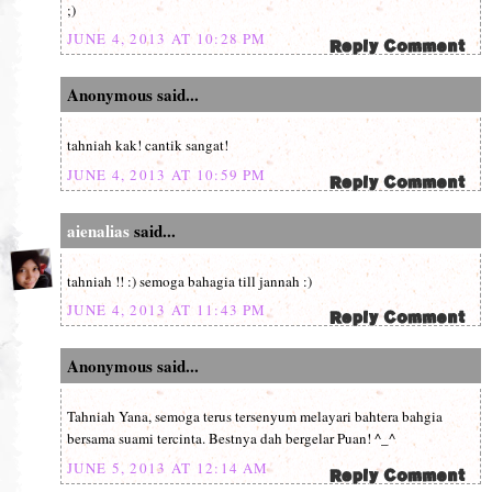
;)
JUNE 4, 2013 AT 10:28 PM
Anonymous said...
tahniah kak! cantik sangat!
JUNE 4, 2013 AT 10:59 PM
aienalias
said...
tahniah !! :) semoga bahagia till jannah :)
JUNE 4, 2013 AT 11:43 PM
Anonymous said...
Tahniah Yana, semoga terus tersenyum melayari bahtera bahgia
bersama suami tercinta. Bestnya dah bergelar Puan! ^_^
JUNE 5, 2013 AT 12:14 AM