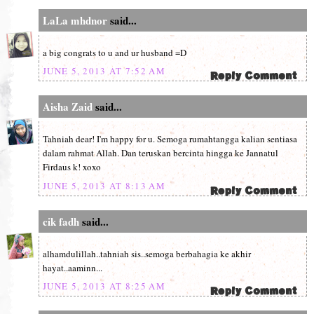
LaLa mhdnor
said...
a big congrats to u and ur husband =D
JUNE 5, 2013 AT 7:52 AM
Aisha Zaid
said...
Tahniah dear! I'm happy for u. Semoga rumahtangga kalian sentiasa
dalam rahmat Allah. Dan teruskan bercinta hingga ke Jannatul
Firdaus k! xoxo
JUNE 5, 2013 AT 8:13 AM
cik fadh
said...
alhamdulillah..tahniah sis..semoga berbahagia ke akhir
hayat..aaminn...
JUNE 5, 2013 AT 8:25 AM