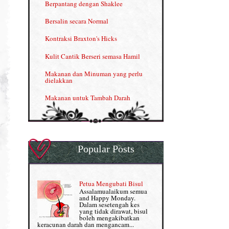
Berpantang dengan Shaklee
Kelebihan VITAMIN C & E
Bersalin secara Normal
Menjana income dengan Shaklee
Kontraksi Braxton's Hicks
Menjana income dengan Shaklee (II)
Kulit Cantik Berseri semasa Hamil
NUTRIFERON: Immune Booster
Makanan dan Minuman yang perlu
dielakkan
Nutrisi untuk Ikhtiar Hamil
Makanan untuk Tambah Darah
OMEGA GUARD
Masalah HB rendah?
Omega Guard: EPA & DHA for kids
My Story
OSTEMATRIX
Popular Posts
Normal VS Czer
Pantang Larang dalam Pengambilan
Vitamin
Pemakanan Semasa Hamil
Penjagaan Rambut: Prosante Hair Care
Petua Mengubati Bisul
Penyusuan Bayi
Assalamualaikum semua
Persediaan Haji & Umrah
and Happy Monday.
Perkembangan Minda Bayi
Dalam sesetengah kes
yang tidak dirawat, bisul
Review Part 1: Shaklee bagus ke?
boleh mengakibatkan
Supplement untuk Kehamilan
keracunan darah dan mengancam...