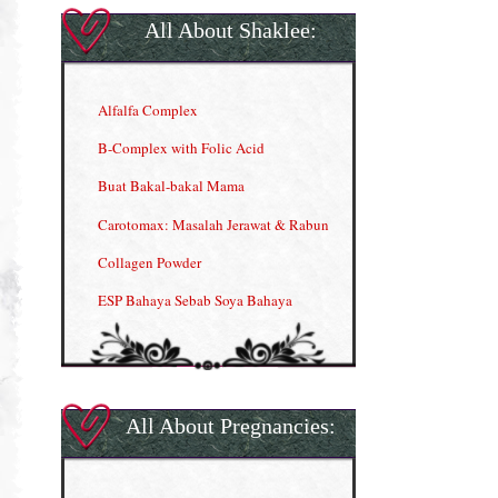
All About Shaklee:
Alfalfa Complex
B-Complex with Folic Acid
Buat Bakal-bakal Mama
Carotomax: Masalah Jerawat & Rabun
Collagen Powder
ESP Bahaya Sebab Soya Bahaya
ESP Produk Shaklee Paling HOT
GLA Complex
Gla Complex (II)
All About Pregnancies:
Herbal Blend the Magic Cream
INFO: Penyakit Buah Pinggang