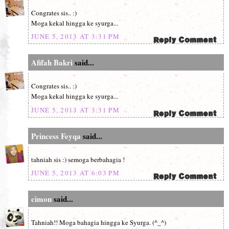
Congrates sis.. :)
Moga kekal hingga ke syurga...
JUNE 5, 2013 AT 3:31 PM
Afifah Bakri
said...
Congrates sis.. :)
Moga kekal hingga ke syurga...
JUNE 5, 2013 AT 3:31 PM
Princess Feyqa
said...
tahniah sis :) semoga berbahagia !
JUNE 5, 2013 AT 6:03 PM
cimon
said...
Tahniah!! Moga bahagia hingga ke Syurga. (^_^)