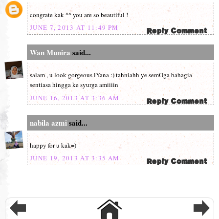
congrate kak ^^ you are so beautiful !
JUNE 7, 2013 AT 11:49 PM
Wan Munira
said...
salam , u look gorgeous lYana :) tahniahh ye semOga bahagia
sentiasa hingga ke syurga amiiiin
JUNE 16, 2013 AT 3:36 AM
nabila azmi
said...
happy for u kak=)
JUNE 19, 2013 AT 3:35 AM