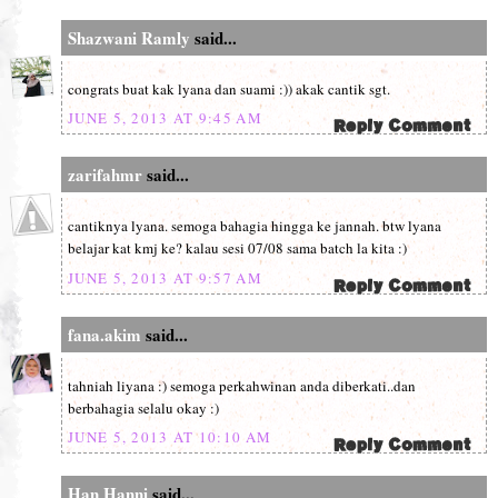
Shazwani Ramly
said...
congrats buat kak lyana dan suami :)) akak cantik sgt.
JUNE 5, 2013 AT 9:45 AM
zarifahmr
said...
cantiknya lyana. semoga bahagia hingga ke jannah. btw lyana
belajar kat kmj ke? kalau sesi 07/08 sama batch la kita :)
JUNE 5, 2013 AT 9:57 AM
fana.akim
said...
tahniah liyana :) semoga perkahwinan anda diberkati..dan
berbahagia selalu okay :)
JUNE 5, 2013 AT 10:10 AM
Han Hanni
said...