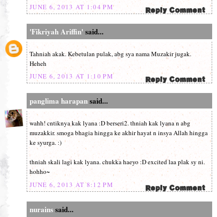
JUNE 6, 2013 AT 1:04 PM
'Fikriyah Ariffin'
said...
Tahniah akak. Kebetulan pulak, abg sya nama Muzakir jugak.
Heheh
JUNE 6, 2013 AT 1:10 PM
panglima harapan
said...
wahh! cntiknya kak lyana :D berseri2. thniah kak lyana n abg
muzakkir. smoga bhagia hingga ke akhir hayat n insya Allah hingga
ke syurga. :)
thniah skali lagi kak lyana. chukka haeyo :D excited laa plak sy ni.
hohho~
JUNE 6, 2013 AT 8:12 PM
nurains
said...