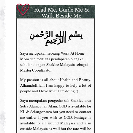
Read Me, Guide Me &
Walk Beside Me
بِسْمِ اللهِ الرَّحْمنِ
الرَّحِيمِ
Saya merupakan seorang Work At Home
Mom dan menjana pendapatan 6 angka
sebulan dengan Shaklee Malaysia sebagai
Master Coordinator.
My passion is all about Health and Beauty.
Alhamdulillah, I am happy to help a lot of
people and I love what I am doing :)
Saya merupakan pengedar sah Shaklee area
Setia Alam, Shah Alam. COD is available for
KL & Selangor area but you need to contact
me earlier if you wish to COD. Postage is
available to all around Malaysia and also
outside Malaysia as well but the rate will be