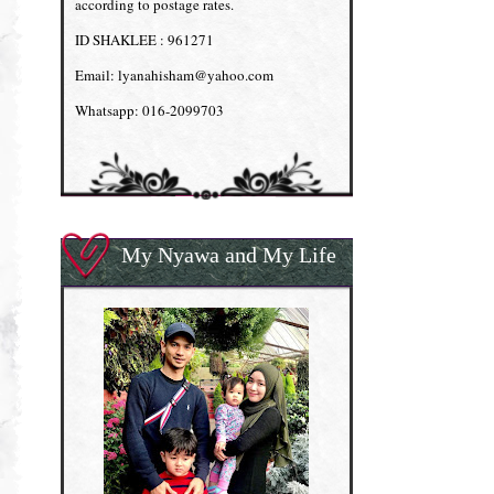
according to postage rates.
ID SHAKLEE : 961271
Email: lyanahisham@yahoo.com
Whatsapp: 016-2099703
My Nyawa and My Life