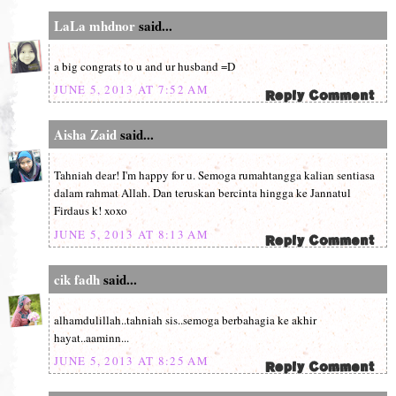
LaLa mhdnor
said...
a big congrats to u and ur husband =D
JUNE 5, 2013 AT 7:52 AM
Aisha Zaid
said...
Tahniah dear! I'm happy for u. Semoga rumahtangga kalian sentiasa
dalam rahmat Allah. Dan teruskan bercinta hingga ke Jannatul
Firdaus k! xoxo
JUNE 5, 2013 AT 8:13 AM
cik fadh
said...
alhamdulillah..tahniah sis..semoga berbahagia ke akhir
hayat..aaminn...
JUNE 5, 2013 AT 8:25 AM