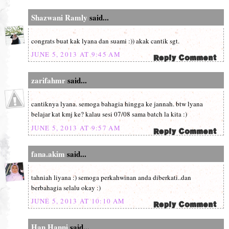
Shazwani Ramly
said...
congrats buat kak lyana dan suami :)) akak cantik sgt.
JUNE 5, 2013 AT 9:45 AM
zarifahmr
said...
cantiknya lyana. semoga bahagia hingga ke jannah. btw lyana
belajar kat kmj ke? kalau sesi 07/08 sama batch la kita :)
JUNE 5, 2013 AT 9:57 AM
fana.akim
said...
tahniah liyana :) semoga perkahwinan anda diberkati..dan
berbahagia selalu okay :)
JUNE 5, 2013 AT 10:10 AM
Han Hanni
said...