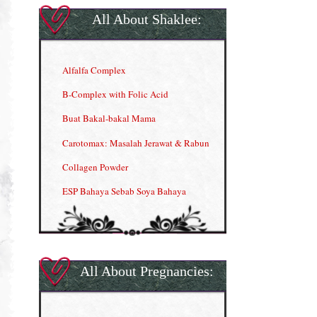
All About Shaklee:
Alfalfa Complex
B-Complex with Folic Acid
Buat Bakal-bakal Mama
Carotomax: Masalah Jerawat & Rabun
Collagen Powder
ESP Bahaya Sebab Soya Bahaya
ESP Produk Shaklee Paling HOT
GLA Complex
Gla Complex (II)
All About Pregnancies:
Herbal Blend the Magic Cream
INFO: Penyakit Buah Pinggang