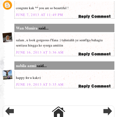
congrate kak ^^ you are so beautiful !
JUNE 7, 2013 AT 11:49 PM
Wan Munira
said...
salam , u look gorgeous lYana :) tahniahh ye semOga bahagia
sentiasa hingga ke syurga amiiiin
JUNE 16, 2013 AT 3:36 AM
nabila azmi
said...
happy for u kak=)
JUNE 19, 2013 AT 3:35 AM