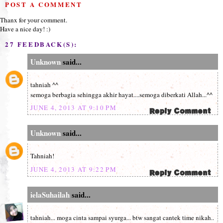
POST A COMMENT
Thanx for your comment.
Have a nice day! :)
27 FEEDBACK(S):
Unknown
said...
tahniah ^^
semoga berbagia sehingga akhir hayat....semoga diberkati Allah...^^
JUNE 4, 2013 AT 9:10 PM
Unknown
said...
Tahniah!
JUNE 4, 2013 AT 9:22 PM
ielaSuhailah
said...
tahniah... moga cinta sampai syurga... btw sangat cantek time nikah..