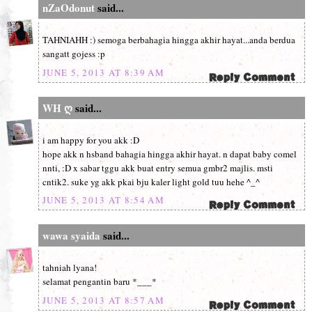
nZaOdonut
said...
TAHNIAHH :) semoga berbahagia hingga akhir hayat...anda berdua
sangatt gojess :p
JUNE 5, 2013 AT 8:39 AM
WH ღ
said...
i am happy for you akk :D
hope akk n hsband bahagia hingga akhir hayat. n dapat baby comel
nnti, :D x sabar tggu akk buat entry semua gmbr2 majlis. msti
cntik2. suke yg akk pkai bju kaler light gold tuu hehe ^_^
JUNE 5, 2013 AT 8:54 AM
wawa syaida
said...
tahniah lyana!
selamat pengantin baru *___*
JUNE 5, 2013 AT 8:57 AM