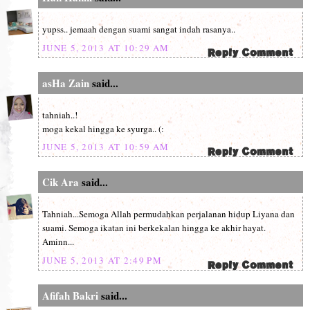
yupss.. jemaah dengan suami sangat indah rasanya..
JUNE 5, 2013 AT 10:29 AM
asHa Zain
said...
tahniah..!
moga kekal hingga ke syurga.. (:
JUNE 5, 2013 AT 10:59 AM
Cik Ara
said...
Tahniah...Semoga Allah permudahkan perjalanan hidup Liyana dan
suami. Semoga ikatan ini berkekalan hingga ke akhir hayat.
Aminn...
JUNE 5, 2013 AT 2:49 PM
Afifah Bakri
said...