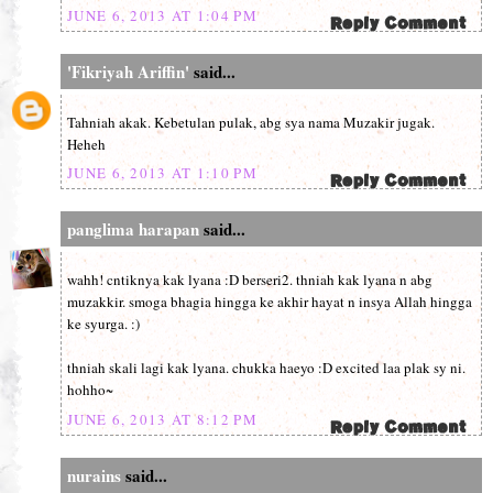
JUNE 6, 2013 AT 1:04 PM
'Fikriyah Ariffin'
said...
Tahniah akak. Kebetulan pulak, abg sya nama Muzakir jugak.
Heheh
JUNE 6, 2013 AT 1:10 PM
panglima harapan
said...
wahh! cntiknya kak lyana :D berseri2. thniah kak lyana n abg
muzakkir. smoga bhagia hingga ke akhir hayat n insya Allah hingga
ke syurga. :)
thniah skali lagi kak lyana. chukka haeyo :D excited laa plak sy ni.
hohho~
JUNE 6, 2013 AT 8:12 PM
nurains
said...