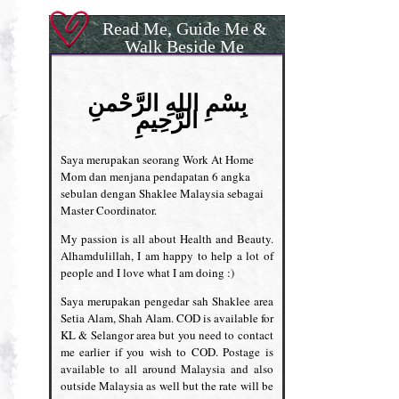
Read Me, Guide Me &
Walk Beside Me
بِسْمِ اللهِ الرَّحْمنِ
الرَّحِيمِ
Saya merupakan seorang Work At Home
Mom dan menjana pendapatan 6 angka
sebulan dengan Shaklee Malaysia sebagai
Master Coordinator.
My passion is all about Health and Beauty.
Alhamdulillah, I am happy to help a lot of
people and I love what I am doing :)
Saya merupakan pengedar sah Shaklee area
Setia Alam, Shah Alam. COD is available for
KL & Selangor area but you need to contact
me earlier if you wish to COD. Postage is
available to all around Malaysia and also
outside Malaysia as well but the rate will be