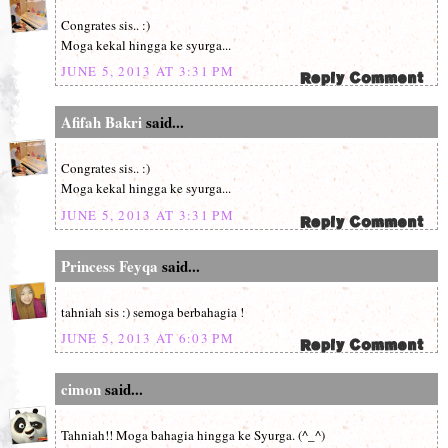
Congrates sis.. :)
Moga kekal hingga ke syurga...
JUNE 5, 2013 AT 3:31 PM
Afifah Bakri
said...
Congrates sis.. :)
Moga kekal hingga ke syurga...
JUNE 5, 2013 AT 3:31 PM
Princess Feyqa
said...
tahniah sis :) semoga berbahagia !
JUNE 5, 2013 AT 6:03 PM
cimon
said...
Tahniah!! Moga bahagia hingga ke Syurga. (^_^)