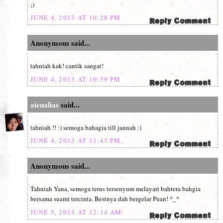
;)
JUNE 4, 2013 AT 10:28 PM
Anonymous said...
tahniah kak! cantik sangat!
JUNE 4, 2013 AT 10:59 PM
aienalias
said...
tahniah !! :) semoga bahagia till jannah :)
JUNE 4, 2013 AT 11:43 PM
Anonymous said...
Tahniah Yana, semoga terus tersenyum melayari bahtera bahgia
bersama suami tercinta. Bestnya dah bergelar Puan! ^_^
JUNE 5, 2013 AT 12:14 AM