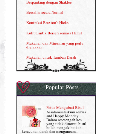
Berpantang dengan Shaklee
Kelebihan VITAMIN C & E
Bersalin secara Normal
Menjana income dengan Shaklee
Kontraksi Braxton's Hicks
Menjana income dengan Shaklee (II)
Kulit Cantik Berseri semasa Hamil
NUTRIFERON: Immune Booster
Makanan dan Minuman yang perlu
dielakkan
Nutrisi untuk Ikhtiar Hamil
Makanan untuk Tambah Darah
OMEGA GUARD
Masalah HB rendah?
Omega Guard: EPA & DHA for kids
My Story
OSTEMATRIX
Popular Posts
Normal VS Czer
Pantang Larang dalam Pengambilan
Vitamin
Pemakanan Semasa Hamil
Penjagaan Rambut: Prosante Hair Care
Petua Mengubati Bisul
Penyusuan Bayi
Assalamualaikum semua
Persediaan Haji & Umrah
and Happy Monday.
Perkembangan Minda Bayi
Dalam sesetengah kes
yang tidak dirawat, bisul
Review Part 1: Shaklee bagus ke?
boleh mengakibatkan
Supplement untuk Kehamilan
keracunan darah dan mengancam...