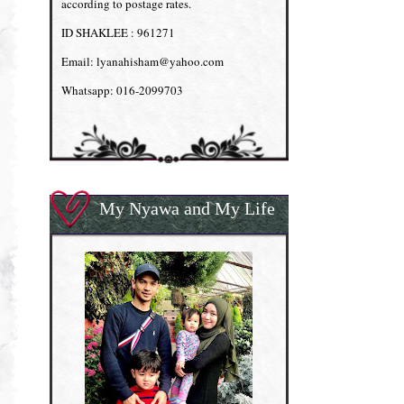
according to postage rates.
ID SHAKLEE : 961271
Email: lyanahisham@yahoo.com
Whatsapp: 016-2099703
My Nyawa and My Life