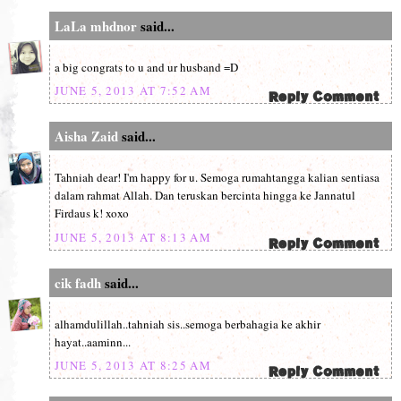
LaLa mhdnor
said...
a big congrats to u and ur husband =D
JUNE 5, 2013 AT 7:52 AM
Aisha Zaid
said...
Tahniah dear! I'm happy for u. Semoga rumahtangga kalian sentiasa
dalam rahmat Allah. Dan teruskan bercinta hingga ke Jannatul
Firdaus k! xoxo
JUNE 5, 2013 AT 8:13 AM
cik fadh
said...
alhamdulillah..tahniah sis..semoga berbahagia ke akhir
hayat..aaminn...
JUNE 5, 2013 AT 8:25 AM