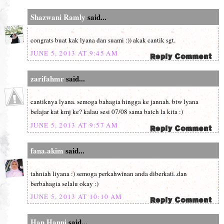
Shazwani Ramly
said...
congrats buat kak lyana dan suami :)) akak cantik sgt.
JUNE 5, 2013 AT 9:45 AM
zarifahmr
said...
cantiknya lyana. semoga bahagia hingga ke jannah. btw lyana
belajar kat kmj ke? kalau sesi 07/08 sama batch la kita :)
JUNE 5, 2013 AT 9:57 AM
fana.akim
said...
tahniah liyana :) semoga perkahwinan anda diberkati..dan
berbahagia selalu okay :)
JUNE 5, 2013 AT 10:10 AM
Han Hanni
said...