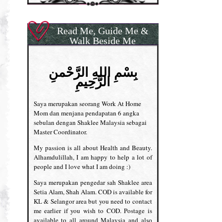
Read Me, Guide Me &
Walk Beside Me
بِسْمِ اللهِ الرَّحْمنِ
الرَّحِيمِ
Saya merupakan seorang Work At Home
Mom dan menjana pendapatan 6 angka
sebulan dengan Shaklee Malaysia sebagai
Master Coordinator.
My passion is all about Health and Beauty.
Alhamdulillah, I am happy to help a lot of
people and I love what I am doing :)
Saya merupakan pengedar sah Shaklee area
Setia Alam, Shah Alam. COD is available for
KL & Selangor area but you need to contact
me earlier if you wish to COD. Postage is
available to all around Malaysia and also