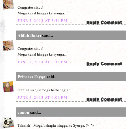
Congrates sis.. :)
Moga kekal hingga ke syurga...
JUNE 5, 2013 AT 3:31 PM
Afifah Bakri
said...
Congrates sis.. :)
Moga kekal hingga ke syurga...
JUNE 5, 2013 AT 3:31 PM
Princess Feyqa
said...
tahniah sis :) semoga berbahagia !
JUNE 5, 2013 AT 6:03 PM
cimon
said...
Tahniah!! Moga bahagia hingga ke Syurga. (^_^)