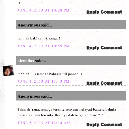
;)
JUNE 4, 2013 AT 10:28 PM
Anonymous said...
tahniah kak! cantik sangat!
JUNE 4, 2013 AT 10:59 PM
aienalias
said...
tahniah !! :) semoga bahagia till jannah :)
JUNE 4, 2013 AT 11:43 PM
Anonymous said...
Tahniah Yana, semoga terus tersenyum melayari bahtera bahgia
bersama suami tercinta. Bestnya dah bergelar Puan! ^_^
JUNE 5, 2013 AT 12:14 AM