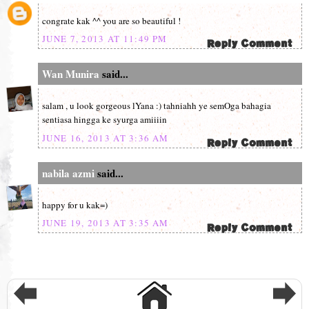
congrate kak ^^ you are so beautiful !
JUNE 7, 2013 AT 11:49 PM
Wan Munira
said...
salam , u look gorgeous lYana :) tahniahh ye semOga bahagia
sentiasa hingga ke syurga amiiiin
JUNE 16, 2013 AT 3:36 AM
nabila azmi
said...
happy for u kak=)
JUNE 19, 2013 AT 3:35 AM