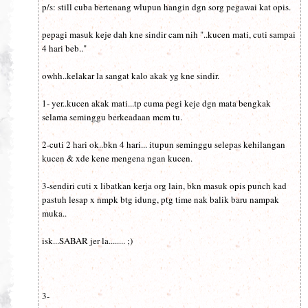
p/s: still cuba bertenang wlupun hangin dgn sorg pegawai kat opis.
pepagi masuk keje dah kne sindir cam nih "..kucen mati, cuti sampai
4 hari beb.."
owhh..kelakar la sangat kalo akak yg kne sindir.
1- yer..kucen akak mati...tp cuma pegi keje dgn mata bengkak
selama seminggu berkeadaan mcm tu.
2-cuti 2 hari ok..bkn 4 hari... itupun seminggu selepas kehilangan
kucen & xde kene mengena ngan kucen.
3-sendiri cuti x libatkan kerja org lain, bkn masuk opis punch kad
pastuh lesap x nmpk btg idung, ptg time nak balik baru nampak
muka..
isk...SABAR jer la........ ;)
3-