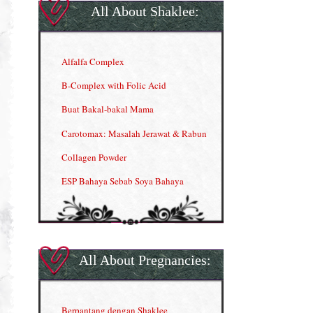
All About Shaklee:
Alfalfa Complex
B-Complex with Folic Acid
Buat Bakal-bakal Mama
Carotomax: Masalah Jerawat & Rabun
Collagen Powder
ESP Bahaya Sebab Soya Bahaya
ESP Produk Shaklee Paling HOT
GLA Complex
Gla Complex (II)
All About Pregnancies:
Herbal Blend the Magic Cream
INFO: Penyakit Buah Pinggang
Berpantang dengan Shaklee