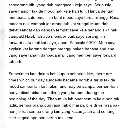
seseorang nih, yang dah mengacau keje saye. Seriously,
saye hampir tak de mood nak keje hari tuh. Hanya dengan
membaca satu email nih buat mood saye terus hilangg. Rasa
macam nak campak jer orang tuh kat sungai Muar, dah
dekat sangat dah dengan tempat saye keje senang sikit nak
campak! Nasib lah ade member baik saye sorang nih
forward satu mail kat saye, about Principle 90/10. Meh saye
explain kat korang dengan menggunakan bahasa and ape
yang saye faham daripada mail yang member saye forward
tuh erk.
Sometimes kan dalam kehidupan seharian kite, there are
times which our day suddenly became horrible terus tak de
mood sampai lah ke malam and may be sampai berhari-hari
hanya disebabkan one thing yang happen during the
beginning of the day. Then mula lah buat semua keje pon tak
jadik, semua orang pun rasa nak dimarah, bile drive rasa nak
hon jer kat semua orang lain yang kacau jalan and senang
citer segala ape pon serba tak kena.