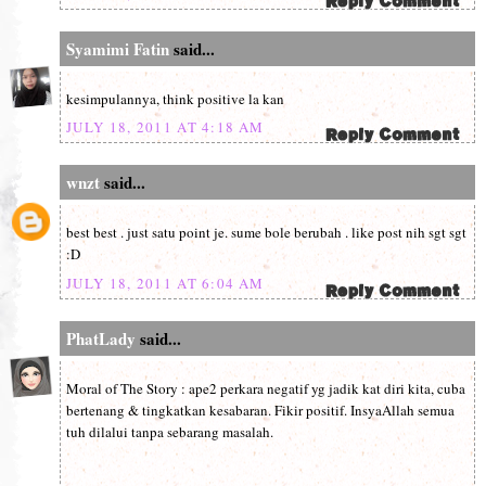
Syamimi Fatin
said...
kesimpulannya, think positive la kan
JULY 18, 2011 AT 4:18 AM
wnzt
said...
best best . just satu point je. sume bole berubah . like post nih sgt sgt
:D
JULY 18, 2011 AT 6:04 AM
PhatLady
said...
Moral of The Story : ape2 perkara negatif yg jadik kat diri kita, cuba
bertenang & tingkatkan kesabaran. Fikir positif. InsyaAllah semua
tuh dilalui tanpa sebarang masalah.