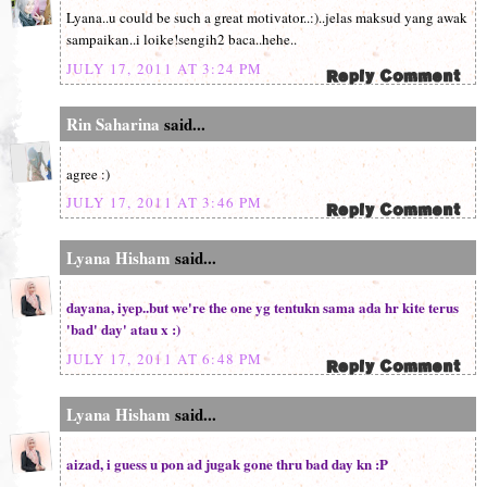
Lyana..u could be such a great motivator..:)..jelas maksud yang awak
sampaikan..i loike!sengih2 baca..hehe..
JULY 17, 2011 AT 3:24 PM
Rin Saharina
said...
agree :)
JULY 17, 2011 AT 3:46 PM
Lyana Hisham
said...
dayana, iyep..but we're the one yg tentukn sama ada hr kite terus
'bad' day' atau x :)
JULY 17, 2011 AT 6:48 PM
Lyana Hisham
said...
aizad, i guess u pon ad jugak gone thru bad day kn :P