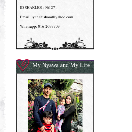
ID SHAKLEE : 961271
Email: lyanahisham@yahoo.com
Whatsapp: 016-2099703
My Nyawa and My Life