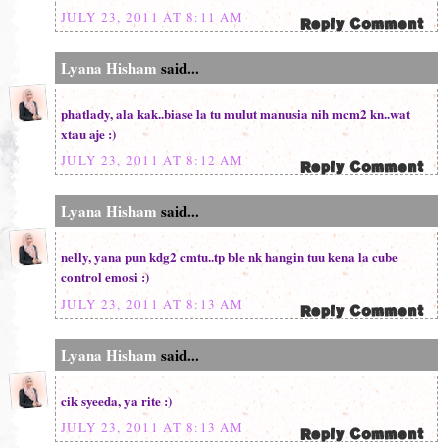
JULY 23, 2011 AT 8:11 AM
Lyana Hisham
said...
phatlady, ala kak..biase la tu mulut manusia nih mcm2 kn..wat
xtau aje :)
JULY 23, 2011 AT 8:12 AM
Lyana Hisham
said...
nelly, yana pun kdg2 cmtu..tp ble nk hangin tuu kena la cube
control emosi :)
JULY 23, 2011 AT 8:13 AM
Lyana Hisham
said...
cik syeeda, ya rite :)
JULY 23, 2011 AT 8:13 AM