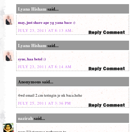
Lyana Hisham
said...
may, just share ape yg yana bace :)
JULY 23, 2011 AT 8:13 AM
Lyana Hisham
said...
syue, haa betol :)
JULY 23, 2011 AT 8:14 AM
Anonymous said...
4wd email 2.cm teringin je nk baca.hehe
JULY 25, 2011 AT 3:36 PM
nazirah
said...
wow !! ketaranye perbezaan tu ..