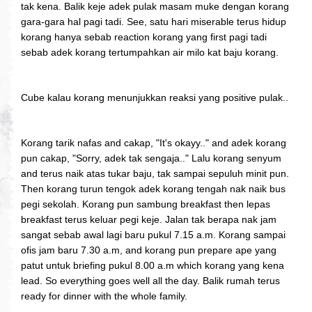
tak kena. Balik keje adek pulak masam muke dengan korang
gara-gara hal pagi tadi. See, satu hari miserable terus hidup
korang hanya sebab reaction korang yang first pagi tadi
sebab adek korang tertumpahkan air milo kat baju korang.
Cube kalau korang menunjukkan reaksi yang positive pulak..
Korang tarik nafas and cakap, "It's okayy.." and adek korang
pun cakap, "Sorry, adek tak sengaja.." Lalu korang senyum
and terus naik atas tukar baju, tak sampai sepuluh minit pun.
Then korang turun tengok adek korang tengah nak naik bus
pegi sekolah. Korang pun sambung breakfast then lepas
breakfast terus keluar pegi keje. Jalan tak berapa nak jam
sangat sebab awal lagi baru pukul 7.15 a.m. Korang sampai
ofis jam baru 7.30 a.m, and korang pun prepare ape yang
patut untuk briefing pukul 8.00 a.m which korang yang kena
lead. So everything goes well all the day. Balik rumah terus
ready for dinner with the whole family.