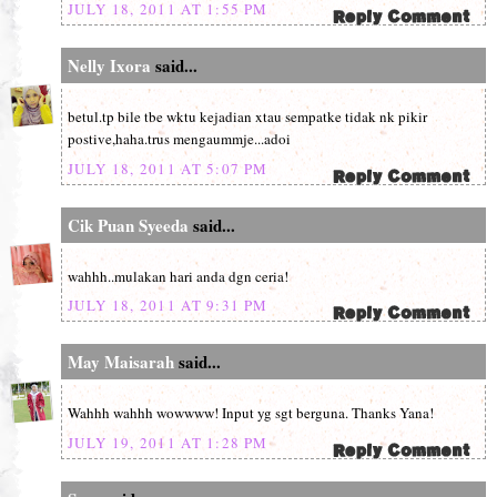
JULY 18, 2011 AT 1:55 PM
Nelly Ixora
said...
betul.tp bile tbe wktu kejadian xtau sempatke tidak nk pikir
postive,haha.trus mengaummje...adoi
JULY 18, 2011 AT 5:07 PM
Cik Puan Syeeda
said...
wahhh..mulakan hari anda dgn ceria!
JULY 18, 2011 AT 9:31 PM
May Maisarah
said...
Wahhh wahhh wowwww! Input yg sgt berguna. Thanks Yana!
JULY 19, 2011 AT 1:28 PM