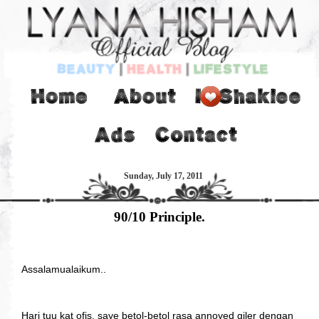
Sunday, July 17, 2011
90/10 Principle.
Assalamualaikum..
Hari tuu kat ofis, saye betol-betol rasa annoyed giler dengan