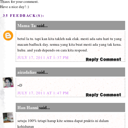
Thanx for your comment.
Have a nice day! :)
35 FEEDBACK(S):
Mama Ta
said...
betul la tu. tapi kan kita takleh nak elak. mesti ada satu hari tu yang
macam badluck day. semua yang kita buat mesti ada yang tak kena.
huhu. and yeah depends on cara kita respond.
JULY 17, 2011 AT 1:37 PM
aizadalias
said...
=D
JULY 17, 2011 AT 1:47 PM
Han Hanni
said...
setuju 100% tetapi harap kite semua dapat praktis ni dalam
kehidupan