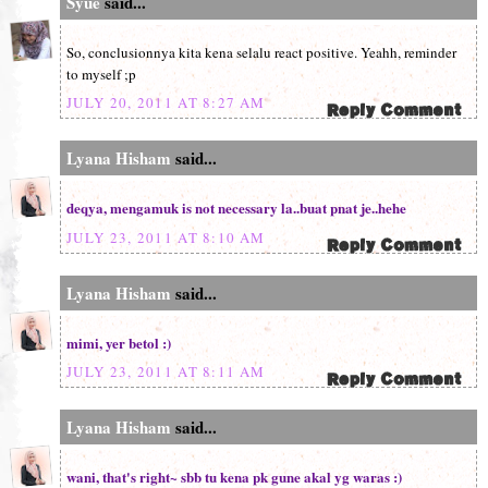
Syue
said...
So, conclusionnya kita kena selalu react positive. Yeahh, reminder
to myself ;p
JULY 20, 2011 AT 8:27 AM
Lyana Hisham
said...
deqya, mengamuk is not necessary la..buat pnat je..hehe
JULY 23, 2011 AT 8:10 AM
Lyana Hisham
said...
mimi, yer betol :)
JULY 23, 2011 AT 8:11 AM
Lyana Hisham
said...
wani, that's right~ sbb tu kena pk gune akal yg waras :)