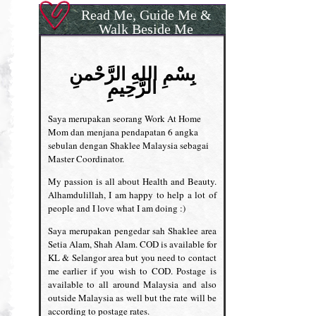
Read Me, Guide Me &
Walk Beside Me
بِسْمِ اللهِ الرَّحْمنِ
الرَّحِيمِ
Saya merupakan seorang Work At Home
Mom dan menjana pendapatan 6 angka
sebulan dengan Shaklee Malaysia sebagai
Master Coordinator.
My passion is all about Health and Beauty.
Alhamdulillah, I am happy to help a lot of
people and I love what I am doing :)
Saya merupakan pengedar sah Shaklee area
Setia Alam, Shah Alam. COD is available for
KL & Selangor area but you need to contact
me earlier if you wish to COD. Postage is
available to all around Malaysia and also
outside Malaysia as well but the rate will be
according to postage rates.