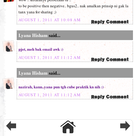
to be positive then negative.. bgus2.. nak amalkan prinsip ni gak la
tanx yana for sharing ;)
AUGUST 1, 2011 AT 10:08 AM
Lyana Hisham
said...
pjot, meh bak email awk :)
AUGUST 1, 2011 AT 11:12 AM
Lyana Hisham
said...
nazirah, kann..yana pun tgh cube praktik kn nih :)
AUGUST 1, 2011 AT 11:12 AM