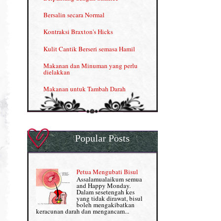
Kelebihan VITAMIN C & E
Bersalin secara Normal
Menjana income dengan Shaklee
Kontraksi Braxton's Hicks
Menjana income dengan Shaklee (II)
Kulit Cantik Berseri semasa Hamil
NUTRIFERON: Immune Booster
Makanan dan Minuman yang perlu
dielakkan
Nutrisi untuk Ikhtiar Hamil
Makanan untuk Tambah Darah
OMEGA GUARD
Masalah HB rendah?
Omega Guard: EPA & DHA for kids
My Story
OSTEMATRIX
Popular Posts
Normal VS Czer
Pantang Larang dalam Pengambilan
Vitamin
Pemakanan Semasa Hamil
Penjagaan Rambut: Prosante Hair Care
Petua Mengubati Bisul
Penyusuan Bayi
Assalamualaikum semua
Persediaan Haji & Umrah
and Happy Monday.
Perkembangan Minda Bayi
Dalam sesetengah kes
yang tidak dirawat, bisul
Review Part 1: Shaklee bagus ke?
boleh mengakibatkan
Supplement untuk Kehamilan
keracunan darah dan mengancam...
Review Part 2: Shaklee's Slimming Set