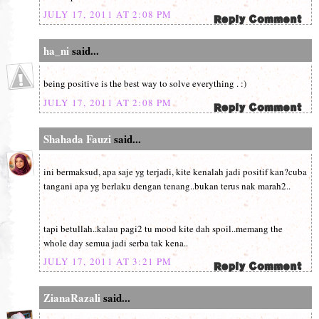
JULY 17, 2011 AT 2:08 PM
ha_ni
said...
being positive is the best way to solve everything . :)
JULY 17, 2011 AT 2:08 PM
Shahada Fauzi
said...
ini bermaksud, apa saje yg terjadi, kite kenalah jadi positif kan?cuba
tangani apa yg berlaku dengan tenang..bukan terus nak marah2..
tapi betullah..kalau pagi2 tu mood kite dah spoil..memang the
whole day semua jadi serba tak kena..
JULY 17, 2011 AT 3:21 PM
ZianaRazali
said...