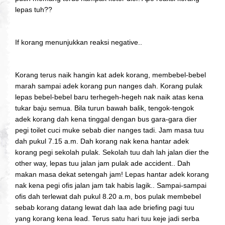
lepas tuh??
If korang menunjukkan reaksi negative..
Korang terus naik hangin kat adek korang, membebel-bebel
marah sampai adek korang pun nanges dah. Korang pulak
lepas bebel-bebel baru terhegeh-hegeh nak naik atas kena
tukar baju semua. Bila turun bawah balik, tengok-tengok
adek korang dah kena tinggal dengan bus gara-gara dier
pegi toilet cuci muke sebab dier nanges tadi. Jam masa tuu
dah pukul 7.15 a.m. Dah korang nak kena hantar adek
korang pegi sekolah pulak. Sekolah tuu dah lah jalan dier the
other way, lepas tuu jalan jam pulak ade accident.. Dah
makan masa dekat setengah jam! Lepas hantar adek korang
nak kena pegi ofis jalan jam tak habis lagik.. Sampai-sampai
ofis dah terlewat dah pukul 8.20 a.m, bos pulak membebel
sebab korang datang lewat dah laa ade briefing pagi tuu
yang korang kena lead. Terus satu hari tuu keje jadi serba