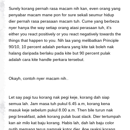
Surely korang pernah rasa macam nih kan, even orang yang
penyabar macam mane pon for sure sekali seumur hidup
dier pernah rasa perasaan macam tuh. Cume yang berbeza
nyer hanya the way setiap orang atasi perasaan tuh, it's
either you react positively or you react negatively towards the
things that happen to you. Nih laa yang melibatkan Principle
90/10, 10 percent adalah perkara yang kite tak boleh nak
halang daripada berlaku pada kite but 90 percent pulak
adalah cara kite handle perkara tersebut.
Okayh, contoh nyer macam nih..
Let say pagi tuu korang nak pegi keje, korang dah siap
semua lah. Jam masa tuh pukul 6.45 a.m, korang kena
masuk keje sebelum pukul 8.00 a.m. Then bile turun nak
pegi breakfast, adek korang pulak buat slack. Dier tertumpah
kan air milo kat baju korang. Habis lah, dah lah baju color
putih memang terus nampak kotor dier. Ape reaksi korang