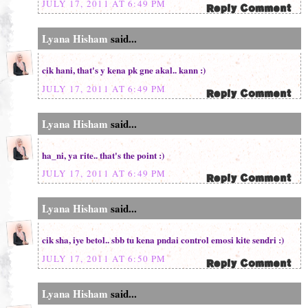
JULY 17, 2011 AT 6:49 PM
Lyana Hisham
said...
cik hani, that's y kena pk gne akal.. kann :)
JULY 17, 2011 AT 6:49 PM
Lyana Hisham
said...
ha_ni, ya rite.. that's the point :)
JULY 17, 2011 AT 6:49 PM
Lyana Hisham
said...
cik sha, iye betol.. sbb tu kena pndai control emosi kite sendri :)
JULY 17, 2011 AT 6:50 PM
Lyana Hisham
said...