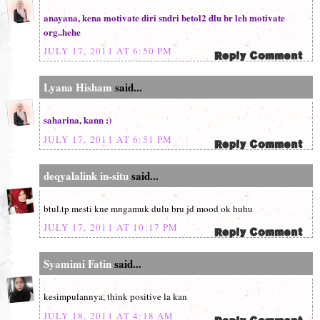
anayana, kena motivate diri sndri betol2 dlu br leh motivate
org..hehe
JULY 17, 2011 AT 6:50 PM
Lyana Hisham
said...
saharina, kann :)
JULY 17, 2011 AT 6:51 PM
deqyalalink in-situ
said...
btul.tp mesti kne mngamuk dulu bru jd mood ok huhu
JULY 17, 2011 AT 10:17 PM
Syamimi Fatin
said...
kesimpulannya, think positive la kan
JULY 18, 2011 AT 4:18 AM