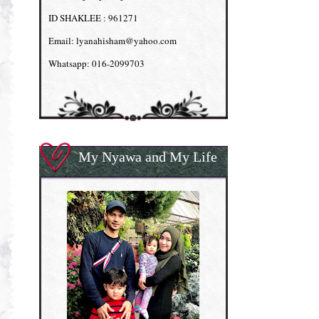
ID SHAKLEE : 961271
Email: lyanahisham@yahoo.com
Whatsapp: 016-2099703
My Nyawa and My Life