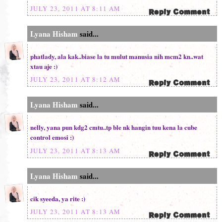
JULY 23, 2011 AT 8:11 AM
Lyana Hisham
said...
phatlady, ala kak..biase la tu mulut manusia nih mcm2 kn..wat
xtau aje :)
JULY 23, 2011 AT 8:12 AM
Lyana Hisham
said...
nelly, yana pun kdg2 cmtu..tp ble nk hangin tuu kena la cube
control emosi :)
JULY 23, 2011 AT 8:13 AM
Lyana Hisham
said...
cik syeeda, ya rite :)
JULY 23, 2011 AT 8:13 AM