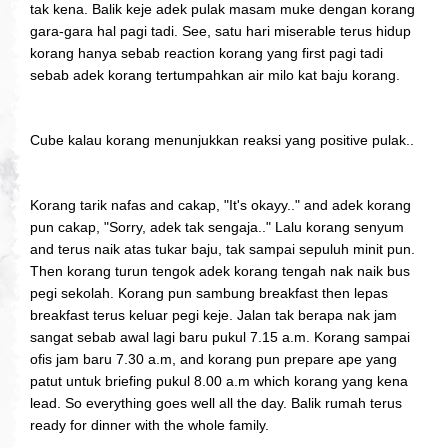
tak kena. Balik keje adek pulak masam muke dengan korang
gara-gara hal pagi tadi. See, satu hari miserable terus hidup
korang hanya sebab reaction korang yang first pagi tadi
sebab adek korang tertumpahkan air milo kat baju korang.
Cube kalau korang menunjukkan reaksi yang positive pulak..
Korang tarik nafas and cakap, "It's okayy.." and adek korang
pun cakap, "Sorry, adek tak sengaja.." Lalu korang senyum
and terus naik atas tukar baju, tak sampai sepuluh minit pun.
Then korang turun tengok adek korang tengah nak naik bus
pegi sekolah. Korang pun sambung breakfast then lepas
breakfast terus keluar pegi keje. Jalan tak berapa nak jam
sangat sebab awal lagi baru pukul 7.15 a.m. Korang sampai
ofis jam baru 7.30 a.m, and korang pun prepare ape yang
patut untuk briefing pukul 8.00 a.m which korang yang kena
lead. So everything goes well all the day. Balik rumah terus
ready for dinner with the whole family.