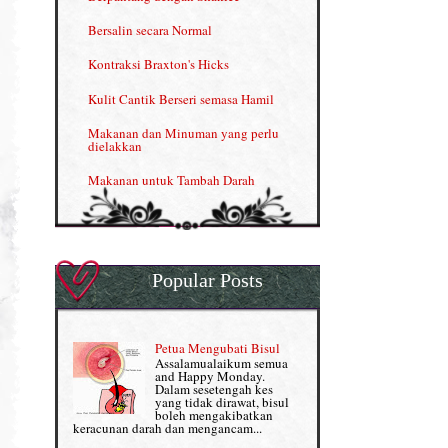
Kelebihan VITAMIN C & E
Bersalin secara Normal
Menjana income dengan Shaklee
Kontraksi Braxton's Hicks
Menjana income dengan Shaklee (II)
Kulit Cantik Berseri semasa Hamil
NUTRIFERON: Immune Booster
Makanan dan Minuman yang perlu
dielakkan
Nutrisi untuk Ikhtiar Hamil
Makanan untuk Tambah Darah
OMEGA GUARD
Masalah HB rendah?
Omega Guard: EPA & DHA for kids
My Story
OSTEMATRIX
Popular Posts
Normal VS Czer
Pantang Larang dalam Pengambilan
Vitamin
Pemakanan Semasa Hamil
Penjagaan Rambut: Prosante Hair Care
Petua Mengubati Bisul
Penyusuan Bayi
Assalamualaikum semua
Persediaan Haji & Umrah
and Happy Monday.
Perkembangan Minda Bayi
Dalam sesetengah kes
yang tidak dirawat, bisul
Review Part 1: Shaklee bagus ke?
boleh mengakibatkan
Supplement untuk Kehamilan
keracunan darah dan mengancam...
Review Part 2: Shaklee's Slimming Set