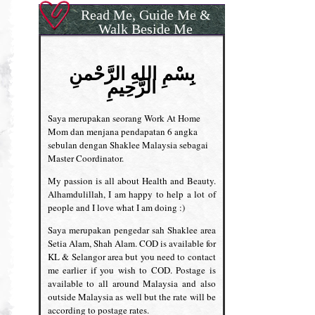
Read Me, Guide Me &
Walk Beside Me
بِسْمِ اللهِ الرَّحْمنِ
الرَّحِيمِ
Saya merupakan seorang Work At Home
Mom dan menjana pendapatan 6 angka
sebulan dengan Shaklee Malaysia sebagai
Master Coordinator.
My passion is all about Health and Beauty.
Alhamdulillah, I am happy to help a lot of
people and I love what I am doing :)
Saya merupakan pengedar sah Shaklee area
Setia Alam, Shah Alam. COD is available for
KL & Selangor area but you need to contact
me earlier if you wish to COD. Postage is
available to all around Malaysia and also
outside Malaysia as well but the rate will be
according to postage rates.