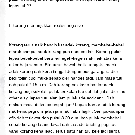
lepas tuh??
If korang menunjukkan reaksi negative..
Korang terus naik hangin kat adek korang, membebel-bebel
marah sampai adek korang pun nanges dah. Korang pulak
lepas bebel-bebel baru terhegeh-hegeh nak naik atas kena
tukar baju semua. Bila turun bawah balik, tengok-tengok
adek korang dah kena tinggal dengan bus gara-gara dier
pegi toilet cuci muke sebab dier nanges tadi. Jam masa tuu
dah pukul 7.15 a.m. Dah korang nak kena hantar adek
korang pegi sekolah pulak. Sekolah tuu dah lah jalan dier the
other way, lepas tuu jalan jam pulak ade accident.. Dah
makan masa dekat setengah jam! Lepas hantar adek korang
nak kena pegi ofis jalan jam tak habis lagik.. Sampai-sampai
ofis dah terlewat dah pukul 8.20 a.m, bos pulak membebel
sebab korang datang lewat dah laa ade briefing pagi tuu
yang korang kena lead. Terus satu hari tuu keje jadi serba