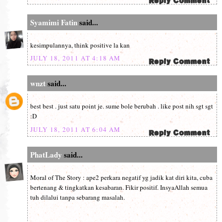
Syamimi Fatin
said...
kesimpulannya, think positive la kan
JULY 18, 2011 AT 4:18 AM
wnzt
said...
best best . just satu point je. sume bole berubah . like post nih sgt sgt
:D
JULY 18, 2011 AT 6:04 AM
PhatLady
said...
Moral of The Story : ape2 perkara negatif yg jadik kat diri kita, cuba
bertenang & tingkatkan kesabaran. Fikir positif. InsyaAllah semua
tuh dilalui tanpa sebarang masalah.