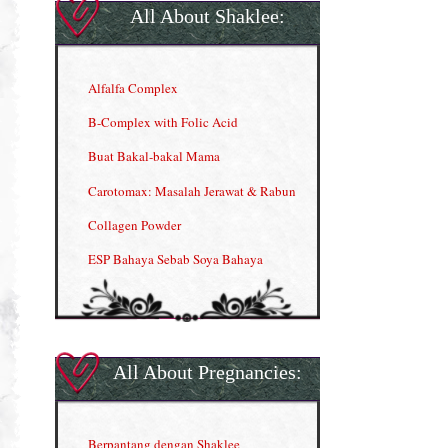
All About Shaklee:
Alfalfa Complex
B-Complex with Folic Acid
Buat Bakal-bakal Mama
Carotomax: Masalah Jerawat & Rabun
Collagen Powder
ESP Bahaya Sebab Soya Bahaya
ESP Produk Shaklee Paling HOT
GLA Complex
Gla Complex (II)
All About Pregnancies:
Herbal Blend the Magic Cream
INFO: Penyakit Buah Pinggang
Berpantang dengan Shaklee