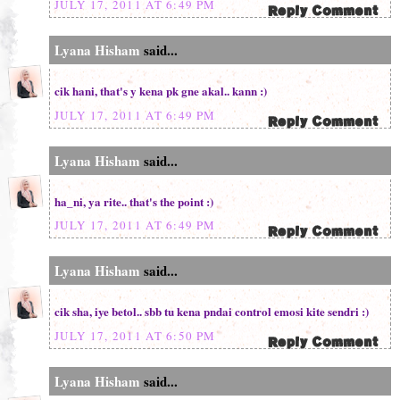
JULY 17, 2011 AT 6:49 PM
Lyana Hisham
said...
cik hani, that's y kena pk gne akal.. kann :)
JULY 17, 2011 AT 6:49 PM
Lyana Hisham
said...
ha_ni, ya rite.. that's the point :)
JULY 17, 2011 AT 6:49 PM
Lyana Hisham
said...
cik sha, iye betol.. sbb tu kena pndai control emosi kite sendri :)
JULY 17, 2011 AT 6:50 PM
Lyana Hisham
said...