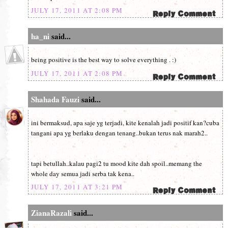
JULY 17, 2011 AT 2:08 PM
ha_ni
said...
being positive is the best way to solve everything . :)
JULY 17, 2011 AT 2:08 PM
Shahada Fauzi
said...
ini bermaksud, apa saje yg terjadi, kite kenalah jadi positif kan?cuba
tangani apa yg berlaku dengan tenang..bukan terus nak marah2..
tapi betullah..kalau pagi2 tu mood kite dah spoil..memang the
whole day semua jadi serba tak kena..
JULY 17, 2011 AT 3:21 PM
ZianaRazali
said...