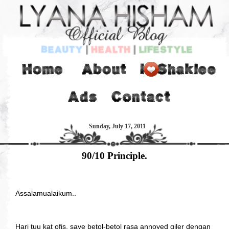
Sunday, July 17, 2011
90/10 Principle.
Assalamualaikum..
Hari tuu kat ofis, saye betol-betol rasa annoyed giler dengan