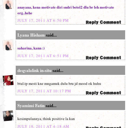
anayana, kena motivate diri sndri betol2 dlu br leh motivate
org..hehe
JULY 17, 2011 AT 6:50 PM
Lyana Hisham
said...
saharina, kann :)
JULY 17, 2011 AT 6:51 PM
deqyalalink in-situ
said...
btul.tp mesti kne mngamuk dulu bru jd mood ok huhu
JULY 17, 2011 AT 10:17 PM
Syamimi Fatin
said...
kesimpulannya, think positive la kan
JULY 18, 2011 AT 4:18 AM