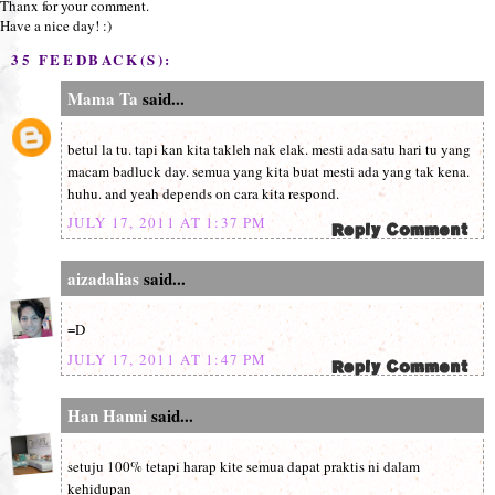
Thanx for your comment.
Have a nice day! :)
35 FEEDBACK(S):
Mama Ta
said...
betul la tu. tapi kan kita takleh nak elak. mesti ada satu hari tu yang
macam badluck day. semua yang kita buat mesti ada yang tak kena.
huhu. and yeah depends on cara kita respond.
JULY 17, 2011 AT 1:37 PM
aizadalias
said...
=D
JULY 17, 2011 AT 1:47 PM
Han Hanni
said...
setuju 100% tetapi harap kite semua dapat praktis ni dalam
kehidupan