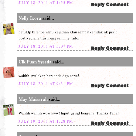
JULY 18, 2011 AT 1:55 PM
Nelly Ixora
said...
betul.tp bile tbe wktu kejadian xtau sempatke tidak nk pikir
postive,haha.trus mengaummje...adoi
JULY 18, 2011 AT 5:07 PM
Cik Puan Syeeda
said...
wahhh..mulakan hari anda dgn ceria!
JULY 18, 2011 AT 9:31 PM
May Maisarah
said...
Wahhh wahhh wowwww! Input yg sgt berguna. Thanks Yana!
JULY 19, 2011 AT 1:28 PM