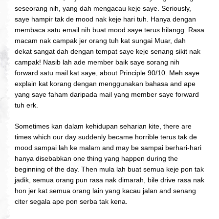
seseorang nih, yang dah mengacau keje saye. Seriously,
saye hampir tak de mood nak keje hari tuh. Hanya dengan
membaca satu email nih buat mood saye terus hilangg. Rasa
macam nak campak jer orang tuh kat sungai Muar, dah
dekat sangat dah dengan tempat saye keje senang sikit nak
campak! Nasib lah ade member baik saye sorang nih
forward satu mail kat saye, about Principle 90/10. Meh saye
explain kat korang dengan menggunakan bahasa and ape
yang saye faham daripada mail yang member saye forward
tuh erk.
Sometimes kan dalam kehidupan seharian kite, there are
times which our day suddenly became horrible terus tak de
mood sampai lah ke malam and may be sampai berhari-hari
hanya disebabkan one thing yang happen during the
beginning of the day. Then mula lah buat semua keje pon tak
jadik, semua orang pun rasa nak dimarah, bile drive rasa nak
hon jer kat semua orang lain yang kacau jalan and senang
citer segala ape pon serba tak kena.