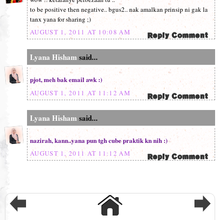
to be positive then negative.. bgus2.. nak amalkan prinsip ni gak la
tanx yana for sharing ;)
AUGUST 1, 2011 AT 10:08 AM
Lyana Hisham
said...
pjot, meh bak email awk :)
AUGUST 1, 2011 AT 11:12 AM
Lyana Hisham
said...
nazirah, kann..yana pun tgh cube praktik kn nih :)
AUGUST 1, 2011 AT 11:12 AM