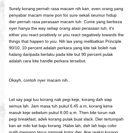
Surely korang pernah rasa macam nih kan, even orang yang
penyabar macam mane pon for sure sekali seumur hidup
dier pernah rasa perasaan macam tuh. Cume yang berbeza
nyer hanya the way setiap orang atasi perasaan tuh, it's
either you react positively or you react negatively towards the
things that happen to you. Nih laa yang melibatkan Principle
90/10, 10 percent adalah perkara yang kite tak boleh nak
halang daripada berlaku pada kite but 90 percent pulak
adalah cara kite handle perkara tersebut.
Okayh, contoh nyer macam nih..
Let say pagi tuu korang nak pegi keje, korang dah siap
semua lah. Jam masa tuh pukul 6.45 a.m, korang kena
masuk keje sebelum pukul 8.00 a.m. Then bile turun nak
pegi breakfast, adek korang pulak buat slack. Dier tertumpah
kan air milo kat baju korang. Habis lah, dah lah baju color
putih memang terus nampak kotor dier. Ape reaksi korang