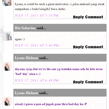
Lyana..u could be such a great motivator..:)..jelas maksud yang awak
sampaikan..i loike!sengih2 baca..hehe..
JULY 17, 2011 AT 3:24 PM
Rin Saharina
said...
agree :)
JULY 17, 2011 AT 3:46 PM
Lyana Hisham
said...
dayana, iyep..but we're the one yg tentukn sama ada hr kite terus
'bad' day' atau x :)
JULY 17, 2011 AT 6:48 PM
Lyana Hisham
said...
aizad, i guess u pon ad jugak gone thru bad day kn :P