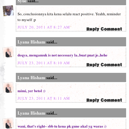
Syue
said...
So, conclusionnya kita kena selalu react positive. Yeahh, reminder
to myself ;p
JULY 20, 2011 AT 8:27 AM
Lyana Hisham
said...
deqya, mengamuk is not necessary la..buat pnat je..hehe
JULY 23, 2011 AT 8:10 AM
Lyana Hisham
said...
mimi, yer betol :)
JULY 23, 2011 AT 8:11 AM
Lyana Hisham
said...
wani, that's right~ sbb tu kena pk gune akal yg waras :)