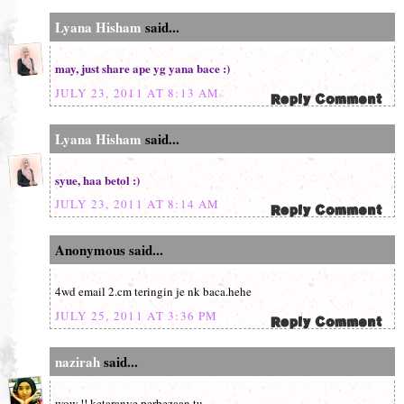
Lyana Hisham
said...
may, just share ape yg yana bace :)
JULY 23, 2011 AT 8:13 AM
Lyana Hisham
said...
syue, haa betol :)
JULY 23, 2011 AT 8:14 AM
Anonymous said...
4wd email 2.cm teringin je nk baca.hehe
JULY 25, 2011 AT 3:36 PM
nazirah
said...
wow !! ketaranye perbezaan tu ..