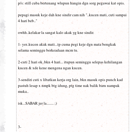
p/s: still cuba bertenang wlupun hangin dgn sorg pegawai kat opis.
pepagi masuk keje dah kne sindir cam nih "..kucen mati, cuti sampai
4 hari beb.."
owhh..kelakar la sangat kalo akak yg kne sindir.
1- yer..kucen akak mati...tp cuma pegi keje dgn mata bengkak
selama seminggu berkeadaan mcm tu.
2-cuti 2 hari ok..bkn 4 hari... itupun seminggu selepas kehilangan
kucen & xde kene mengena ngan kucen.
3-sendiri cuti x libatkan kerja org lain, bkn masuk opis punch kad
pastuh lesap x nmpk btg idung, ptg time nak balik baru nampak
muka..
isk...SABAR jer la........ ;)
3-