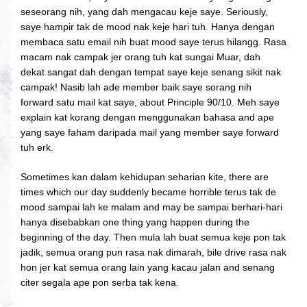
seseorang nih, yang dah mengacau keje saye. Seriously,
saye hampir tak de mood nak keje hari tuh. Hanya dengan
membaca satu email nih buat mood saye terus hilangg. Rasa
macam nak campak jer orang tuh kat sungai Muar, dah
dekat sangat dah dengan tempat saye keje senang sikit nak
campak! Nasib lah ade member baik saye sorang nih
forward satu mail kat saye, about Principle 90/10. Meh saye
explain kat korang dengan menggunakan bahasa and ape
yang saye faham daripada mail yang member saye forward
tuh erk.
Sometimes kan dalam kehidupan seharian kite, there are
times which our day suddenly became horrible terus tak de
mood sampai lah ke malam and may be sampai berhari-hari
hanya disebabkan one thing yang happen during the
beginning of the day. Then mula lah buat semua keje pon tak
jadik, semua orang pun rasa nak dimarah, bile drive rasa nak
hon jer kat semua orang lain yang kacau jalan and senang
citer segala ape pon serba tak kena.