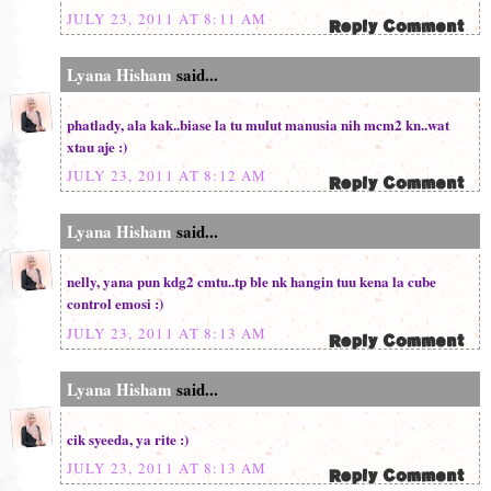
JULY 23, 2011 AT 8:11 AM
Lyana Hisham
said...
phatlady, ala kak..biase la tu mulut manusia nih mcm2 kn..wat
xtau aje :)
JULY 23, 2011 AT 8:12 AM
Lyana Hisham
said...
nelly, yana pun kdg2 cmtu..tp ble nk hangin tuu kena la cube
control emosi :)
JULY 23, 2011 AT 8:13 AM
Lyana Hisham
said...
cik syeeda, ya rite :)
JULY 23, 2011 AT 8:13 AM