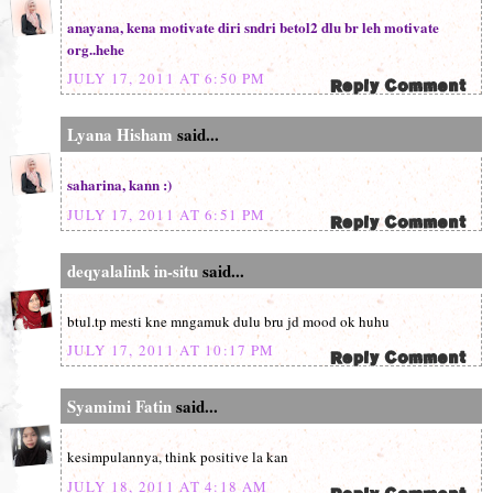
anayana, kena motivate diri sndri betol2 dlu br leh motivate
org..hehe
JULY 17, 2011 AT 6:50 PM
Lyana Hisham
said...
saharina, kann :)
JULY 17, 2011 AT 6:51 PM
deqyalalink in-situ
said...
btul.tp mesti kne mngamuk dulu bru jd mood ok huhu
JULY 17, 2011 AT 10:17 PM
Syamimi Fatin
said...
kesimpulannya, think positive la kan
JULY 18, 2011 AT 4:18 AM