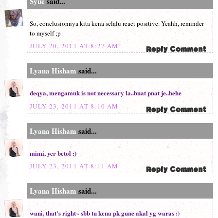
Syue
said...
So, conclusionnya kita kena selalu react positive. Yeahh, reminder
to myself ;p
JULY 20, 2011 AT 8:27 AM
Lyana Hisham
said...
deqya, mengamuk is not necessary la..buat pnat je..hehe
JULY 23, 2011 AT 8:10 AM
Lyana Hisham
said...
mimi, yer betol :)
JULY 23, 2011 AT 8:11 AM
Lyana Hisham
said...
wani, that's right~ sbb tu kena pk gune akal yg waras :)