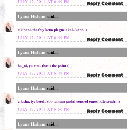
JULY 17, 2011 AT 6:49 PM
Lyana Hisham
said...
cik hani, that's y kena pk gne akal.. kann :)
JULY 17, 2011 AT 6:49 PM
Lyana Hisham
said...
ha_ni, ya rite.. that's the point :)
JULY 17, 2011 AT 6:49 PM
Lyana Hisham
said...
cik sha, iye betol.. sbb tu kena pndai control emosi kite sendri :)
JULY 17, 2011 AT 6:50 PM
Lyana Hisham
said...