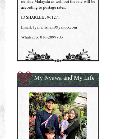
outside Malaysia as well but the rate will be
according to postage rates.
ID SHAKLEE : 961271
Email: lyanahisham@yahoo.com
Whatsapp: 016-2099703
My Nyawa and My Life