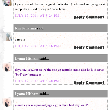
Lyana..u could be such a great motivator..:)..jelas maksud yang awak
sampaikan..i loike!sengih2 baca..hehe..
JULY 17, 2011 AT 3:24 PM
Rin Saharina
said...
agree :)
JULY 17, 2011 AT 3:46 PM
Lyana Hisham
said...
dayana, iyep..but we're the one yg tentukn sama ada hr kite terus
'bad' day' atau x :)
JULY 17, 2011 AT 6:48 PM
Lyana Hisham
said...
aizad, i guess u pon ad jugak gone thru bad day kn :P