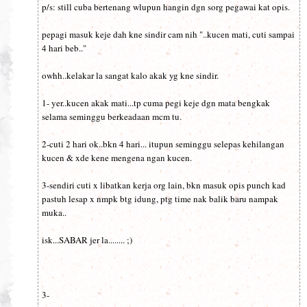
p/s: still cuba bertenang wlupun hangin dgn sorg pegawai kat opis.
pepagi masuk keje dah kne sindir cam nih "..kucen mati, cuti sampai
4 hari beb.."
owhh..kelakar la sangat kalo akak yg kne sindir.
1- yer..kucen akak mati...tp cuma pegi keje dgn mata bengkak
selama seminggu berkeadaan mcm tu.
2-cuti 2 hari ok..bkn 4 hari... itupun seminggu selepas kehilangan
kucen & xde kene mengena ngan kucen.
3-sendiri cuti x libatkan kerja org lain, bkn masuk opis punch kad
pastuh lesap x nmpk btg idung, ptg time nak balik baru nampak
muka..
isk...SABAR jer la........ ;)
3-