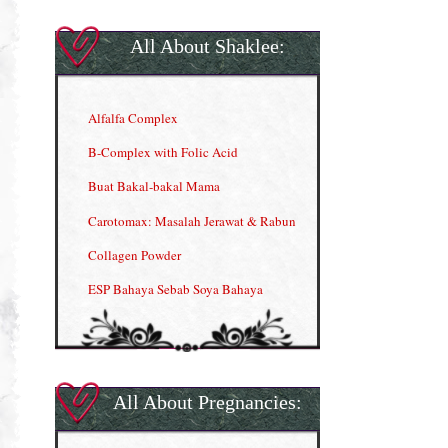
All About Shaklee:
Alfalfa Complex
B-Complex with Folic Acid
Buat Bakal-bakal Mama
Carotomax: Masalah Jerawat & Rabun
Collagen Powder
ESP Bahaya Sebab Soya Bahaya
ESP Produk Shaklee Paling HOT
GLA Complex
Gla Complex (II)
All About Pregnancies:
Herbal Blend the Magic Cream