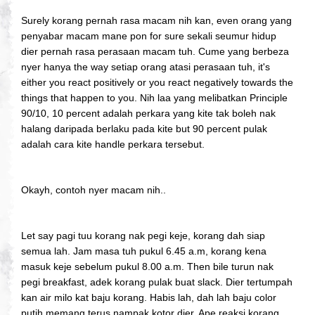
Surely korang pernah rasa macam nih kan, even orang yang
penyabar macam mane pon for sure sekali seumur hidup
dier pernah rasa perasaan macam tuh. Cume yang berbeza
nyer hanya the way setiap orang atasi perasaan tuh, it's
either you react positively or you react negatively towards the
things that happen to you. Nih laa yang melibatkan Principle
90/10, 10 percent adalah perkara yang kite tak boleh nak
halang daripada berlaku pada kite but 90 percent pulak
adalah cara kite handle perkara tersebut.
Okayh, contoh nyer macam nih..
Let say pagi tuu korang nak pegi keje, korang dah siap
semua lah. Jam masa tuh pukul 6.45 a.m, korang kena
masuk keje sebelum pukul 8.00 a.m. Then bile turun nak
pegi breakfast, adek korang pulak buat slack. Dier tertumpah
kan air milo kat baju korang. Habis lah, dah lah baju color
putih memang terus nampak kotor dier. Ape reaksi korang