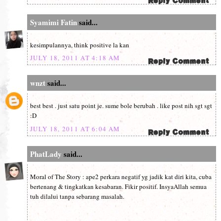
Syamimi Fatin
said...
kesimpulannya, think positive la kan
JULY 18, 2011 AT 4:18 AM
wnzt
said...
best best . just satu point je. sume bole berubah . like post nih sgt sgt
:D
JULY 18, 2011 AT 6:04 AM
PhatLady
said...
Moral of The Story : ape2 perkara negatif yg jadik kat diri kita, cuba
bertenang & tingkatkan kesabaran. Fikir positif. InsyaAllah semua
tuh dilalui tanpa sebarang masalah.