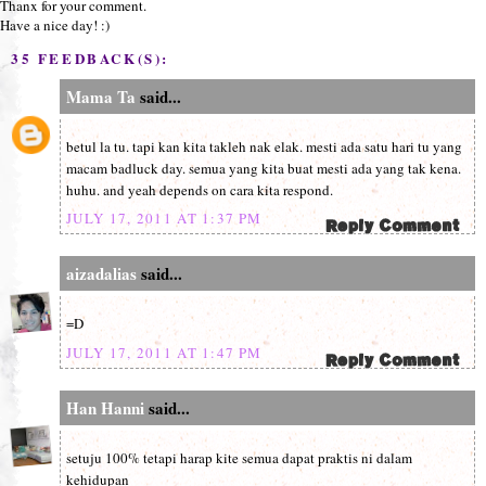
Thanx for your comment.
Have a nice day! :)
35 FEEDBACK(S):
Mama Ta
said...
betul la tu. tapi kan kita takleh nak elak. mesti ada satu hari tu yang
macam badluck day. semua yang kita buat mesti ada yang tak kena.
huhu. and yeah depends on cara kita respond.
JULY 17, 2011 AT 1:37 PM
aizadalias
said...
=D
JULY 17, 2011 AT 1:47 PM
Han Hanni
said...
setuju 100% tetapi harap kite semua dapat praktis ni dalam
kehidupan