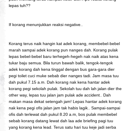
lepas tuh??
If korang menunjukkan reaksi negative..
Korang terus naik hangin kat adek korang, membebel-bebel
marah sampai adek korang pun nanges dah. Korang pulak
lepas bebel-bebel baru terhegeh-hegeh nak naik atas kena
tukar baju semua. Bila turun bawah balik, tengok-tengok
adek korang dah kena tinggal dengan bus gara-gara dier
pegi toilet cuci muke sebab dier nanges tadi. Jam masa tuu
dah pukul 7.15 a.m. Dah korang nak kena hantar adek
korang pegi sekolah pulak. Sekolah tuu dah lah jalan dier the
other way, lepas tuu jalan jam pulak ade accident.. Dah
makan masa dekat setengah jam! Lepas hantar adek korang
nak kena pegi ofis jalan jam tak habis lagik.. Sampai-sampai
ofis dah terlewat dah pukul 8.20 a.m, bos pulak membebel
sebab korang datang lewat dah laa ade briefing pagi tuu
yang korang kena lead. Terus satu hari tuu keje jadi serba