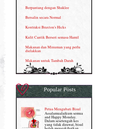
INFO: Penyakit Buah Pinggang
Berpantang dengan Shaklee
Kelebihan VITAMIN C & E
Bersalin secara Normal
Menjana income dengan Shaklee
Kontraksi Braxton's Hicks
Menjana income dengan Shaklee (II)
Kulit Cantik Berseri semasa Hamil
NUTRIFERON: Immune Booster
Makanan dan Minuman yang perlu
dielakkan
Nutrisi untuk Ikhtiar Hamil
Makanan untuk Tambah Darah
OMEGA GUARD
Masalah HB rendah?
Omega Guard: EPA & DHA for kids
My Story
OSTEMATRIX
Popular Posts
Normal VS Czer
Pantang Larang dalam Pengambilan
Vitamin
Pemakanan Semasa Hamil
Penjagaan Rambut: Prosante Hair Care
Petua Mengubati Bisul
Penyusuan Bayi
Assalamualaikum semua
Persediaan Haji & Umrah
and Happy Monday.
Perkembangan Minda Bayi
Dalam sesetengah kes
yang tidak dirawat, bisul
Review Part 1: Shaklee bagus ke?
boleh mengakibatkan