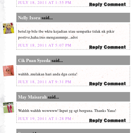
JULY 18, 2011 AT 1:55 PM
Nelly Ixora
said...
betul.tp bile tbe wktu kejadian xtau sempatke tidak nk pikir
postive,haha.trus mengaummje...adoi
JULY 18, 2011 AT 5:07 PM
Cik Puan Syeeda
said...
wahhh..mulakan hari anda dgn ceria!
JULY 18, 2011 AT 9:31 PM
May Maisarah
said...
Wahhh wahhh wowwww! Input yg sgt berguna. Thanks Yana!
JULY 19, 2011 AT 1:28 PM