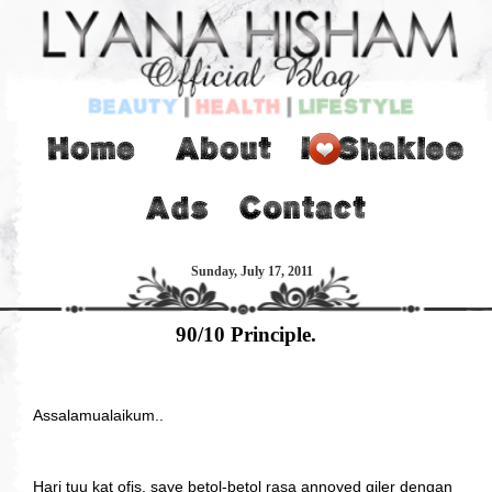
Sunday, July 17, 2011
90/10 Principle.
Assalamualaikum..
Hari tuu kat ofis, saye betol-betol rasa annoyed giler dengan