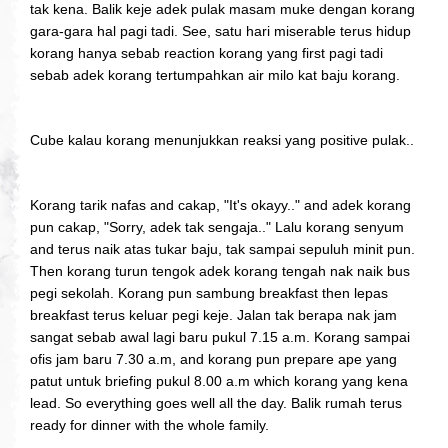
tak kena. Balik keje adek pulak masam muke dengan korang
gara-gara hal pagi tadi. See, satu hari miserable terus hidup
korang hanya sebab reaction korang yang first pagi tadi
sebab adek korang tertumpahkan air milo kat baju korang.
Cube kalau korang menunjukkan reaksi yang positive pulak..
Korang tarik nafas and cakap, "It's okayy.." and adek korang
pun cakap, "Sorry, adek tak sengaja.." Lalu korang senyum
and terus naik atas tukar baju, tak sampai sepuluh minit pun.
Then korang turun tengok adek korang tengah nak naik bus
pegi sekolah. Korang pun sambung breakfast then lepas
breakfast terus keluar pegi keje. Jalan tak berapa nak jam
sangat sebab awal lagi baru pukul 7.15 a.m. Korang sampai
ofis jam baru 7.30 a.m, and korang pun prepare ape yang
patut untuk briefing pukul 8.00 a.m which korang yang kena
lead. So everything goes well all the day. Balik rumah terus
ready for dinner with the whole family.