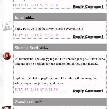
JULY 17, 2011 AT 2:08 PM
ha_ni
said...
being positive is the best way to solve everything . :)
JULY 17, 2011 AT 2:08 PM
Shahada Fauzi
said...
ini bermaksud, apa saje yg terjadi, kite kenalah jadi positif kan?cuba
tangani apa yg berlaku dengan tenang..bukan terus nak marah2..
tapi betullah..kalau pagi2 tu mood kite dah spoil..memang the
whole day semua jadi serba tak kena..
JULY 17, 2011 AT 3:21 PM
ZianaRazali
said...