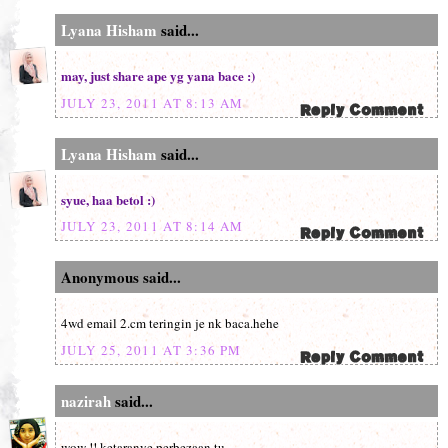
Lyana Hisham
said...
may, just share ape yg yana bace :)
JULY 23, 2011 AT 8:13 AM
Lyana Hisham
said...
syue, haa betol :)
JULY 23, 2011 AT 8:14 AM
Anonymous said...
4wd email 2.cm teringin je nk baca.hehe
JULY 25, 2011 AT 3:36 PM
nazirah
said...
wow !! ketaranye perbezaan tu ..