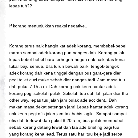
lepas tuh??
If korang menunjukkan reaksi negative..
Korang terus naik hangin kat adek korang, membebel-bebel
marah sampai adek korang pun nanges dah. Korang pulak
lepas bebel-bebel baru terhegeh-hegeh nak naik atas kena
tukar baju semua. Bila turun bawah balik, tengok-tengok
adek korang dah kena tinggal dengan bus gara-gara dier
pegi toilet cuci muke sebab dier nanges tadi. Jam masa tuu
dah pukul 7.15 a.m. Dah korang nak kena hantar adek
korang pegi sekolah pulak. Sekolah tuu dah lah jalan dier the
other way, lepas tuu jalan jam pulak ade accident.. Dah
makan masa dekat setengah jam! Lepas hantar adek korang
nak kena pegi ofis jalan jam tak habis lagik.. Sampai-sampai
ofis dah terlewat dah pukul 8.20 a.m, bos pulak membebel
sebab korang datang lewat dah laa ade briefing pagi tuu
yang korang kena lead. Terus satu hari tuu keje jadi serba