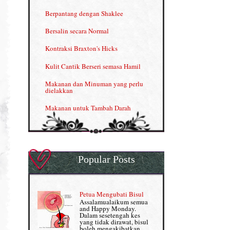
INFO: Penyakit Buah Pinggang
Berpantang dengan Shaklee
Kelebihan VITAMIN C & E
Bersalin secara Normal
Menjana income dengan Shaklee
Kontraksi Braxton's Hicks
Menjana income dengan Shaklee (II)
Kulit Cantik Berseri semasa Hamil
NUTRIFERON: Immune Booster
Makanan dan Minuman yang perlu
dielakkan
Nutrisi untuk Ikhtiar Hamil
Makanan untuk Tambah Darah
OMEGA GUARD
Masalah HB rendah?
Omega Guard: EPA & DHA for kids
My Story
OSTEMATRIX
Popular Posts
Normal VS Czer
Pantang Larang dalam Pengambilan
Vitamin
Pemakanan Semasa Hamil
Penjagaan Rambut: Prosante Hair Care
Petua Mengubati Bisul
Penyusuan Bayi
Assalamualaikum semua
Persediaan Haji & Umrah
and Happy Monday.
Perkembangan Minda Bayi
Dalam sesetengah kes
yang tidak dirawat, bisul
Review Part 1: Shaklee bagus ke?
boleh mengakibatkan