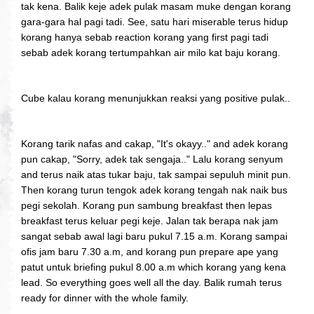
tak kena. Balik keje adek pulak masam muke dengan korang
gara-gara hal pagi tadi. See, satu hari miserable terus hidup
korang hanya sebab reaction korang yang first pagi tadi
sebab adek korang tertumpahkan air milo kat baju korang.
Cube kalau korang menunjukkan reaksi yang positive pulak..
Korang tarik nafas and cakap, "It's okayy.." and adek korang
pun cakap, "Sorry, adek tak sengaja.." Lalu korang senyum
and terus naik atas tukar baju, tak sampai sepuluh minit pun.
Then korang turun tengok adek korang tengah nak naik bus
pegi sekolah. Korang pun sambung breakfast then lepas
breakfast terus keluar pegi keje. Jalan tak berapa nak jam
sangat sebab awal lagi baru pukul 7.15 a.m. Korang sampai
ofis jam baru 7.30 a.m, and korang pun prepare ape yang
patut untuk briefing pukul 8.00 a.m which korang yang kena
lead. So everything goes well all the day. Balik rumah terus
ready for dinner with the whole family.