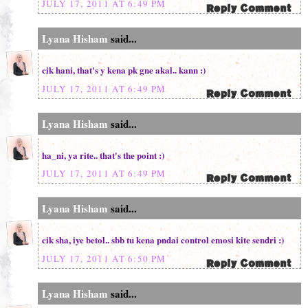
JULY 17, 2011 AT 6:49 PM
Lyana Hisham
said...
cik hani, that's y kena pk gne akal.. kann :)
JULY 17, 2011 AT 6:49 PM
Lyana Hisham
said...
ha_ni, ya rite.. that's the point :)
JULY 17, 2011 AT 6:49 PM
Lyana Hisham
said...
cik sha, iye betol.. sbb tu kena pndai control emosi kite sendri :)
JULY 17, 2011 AT 6:50 PM
Lyana Hisham
said...