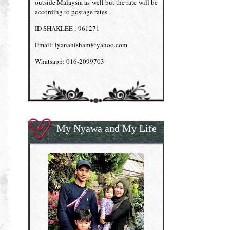
outside Malaysia as well but the rate will be
according to postage rates.
ID SHAKLEE : 961271
Email: lyanahisham@yahoo.com
Whatsapp: 016-2099703
My Nyawa and My Life