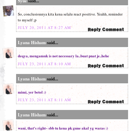
Syue
said...
So, conclusionnya kita kena selalu react positive. Yeahh, reminder
to myself ;p
JULY 20, 2011 AT 8:27 AM
Lyana Hisham
said...
deqya, mengamuk is not necessary la..buat pnat je..hehe
JULY 23, 2011 AT 8:10 AM
Lyana Hisham
said...
mimi, yer betol :)
JULY 23, 2011 AT 8:11 AM
Lyana Hisham
said...
wani, that's right~ sbb tu kena pk gune akal yg waras :)