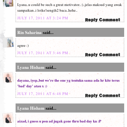
Lyana..u could be such a great motivator..:)..jelas maksud yang awak
sampaikan..i loike!sengih2 baca..hehe..
JULY 17, 2011 AT 3:24 PM
Rin Saharina
said...
agree :)
JULY 17, 2011 AT 3:46 PM
Lyana Hisham
said...
dayana, iyep..but we're the one yg tentukn sama ada hr kite terus
'bad' day' atau x :)
JULY 17, 2011 AT 6:48 PM
Lyana Hisham
said...
aizad, i guess u pon ad jugak gone thru bad day kn :P