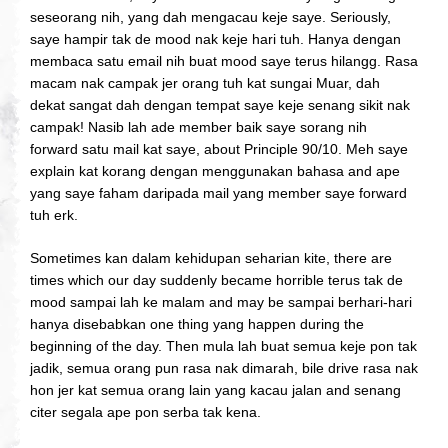
seseorang nih, yang dah mengacau keje saye. Seriously,
saye hampir tak de mood nak keje hari tuh. Hanya dengan
membaca satu email nih buat mood saye terus hilangg. Rasa
macam nak campak jer orang tuh kat sungai Muar, dah
dekat sangat dah dengan tempat saye keje senang sikit nak
campak! Nasib lah ade member baik saye sorang nih
forward satu mail kat saye, about Principle 90/10. Meh saye
explain kat korang dengan menggunakan bahasa and ape
yang saye faham daripada mail yang member saye forward
tuh erk.
Sometimes kan dalam kehidupan seharian kite, there are
times which our day suddenly became horrible terus tak de
mood sampai lah ke malam and may be sampai berhari-hari
hanya disebabkan one thing yang happen during the
beginning of the day. Then mula lah buat semua keje pon tak
jadik, semua orang pun rasa nak dimarah, bile drive rasa nak
hon jer kat semua orang lain yang kacau jalan and senang
citer segala ape pon serba tak kena.