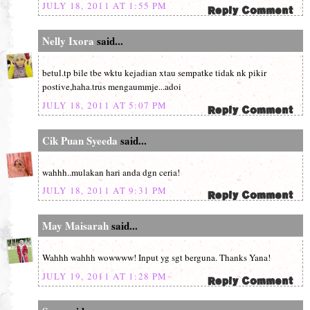
JULY 18, 2011 AT 1:55 PM
Nelly Ixora
said...
betul.tp bile tbe wktu kejadian xtau sempatke tidak nk pikir
postive,haha.trus mengaummje...adoi
JULY 18, 2011 AT 5:07 PM
Cik Puan Syeeda
said...
wahhh..mulakan hari anda dgn ceria!
JULY 18, 2011 AT 9:31 PM
May Maisarah
said...
Wahhh wahhh wowwww! Input yg sgt berguna. Thanks Yana!
JULY 19, 2011 AT 1:28 PM