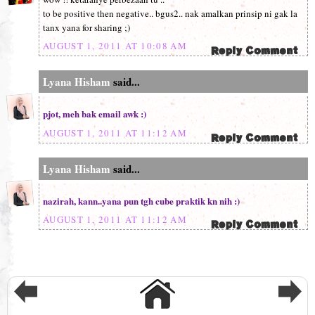
to be positive then negative.. bgus2.. nak amalkan prinsip ni gak la
tanx yana for sharing ;)
AUGUST 1, 2011 AT 10:08 AM
Lyana Hisham
said...
pjot, meh bak email awk :)
AUGUST 1, 2011 AT 11:12 AM
Lyana Hisham
said...
nazirah, kann..yana pun tgh cube praktik kn nih :)
AUGUST 1, 2011 AT 11:12 AM