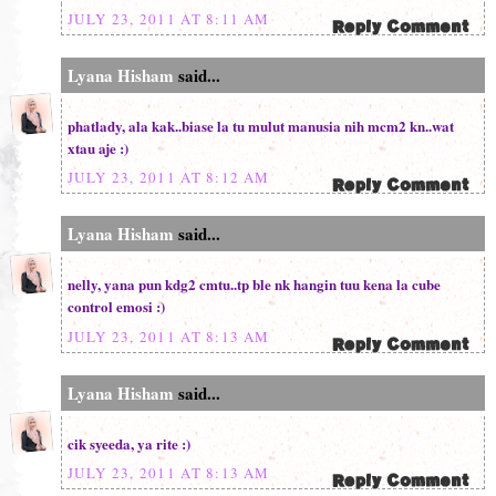
JULY 23, 2011 AT 8:11 AM
Lyana Hisham
said...
phatlady, ala kak..biase la tu mulut manusia nih mcm2 kn..wat
xtau aje :)
JULY 23, 2011 AT 8:12 AM
Lyana Hisham
said...
nelly, yana pun kdg2 cmtu..tp ble nk hangin tuu kena la cube
control emosi :)
JULY 23, 2011 AT 8:13 AM
Lyana Hisham
said...
cik syeeda, ya rite :)
JULY 23, 2011 AT 8:13 AM