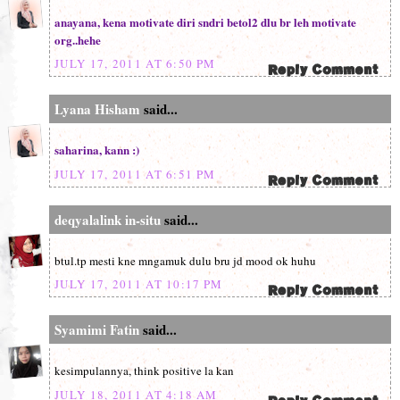
anayana, kena motivate diri sndri betol2 dlu br leh motivate
org..hehe
JULY 17, 2011 AT 6:50 PM
Lyana Hisham
said...
saharina, kann :)
JULY 17, 2011 AT 6:51 PM
deqyalalink in-situ
said...
btul.tp mesti kne mngamuk dulu bru jd mood ok huhu
JULY 17, 2011 AT 10:17 PM
Syamimi Fatin
said...
kesimpulannya, think positive la kan
JULY 18, 2011 AT 4:18 AM