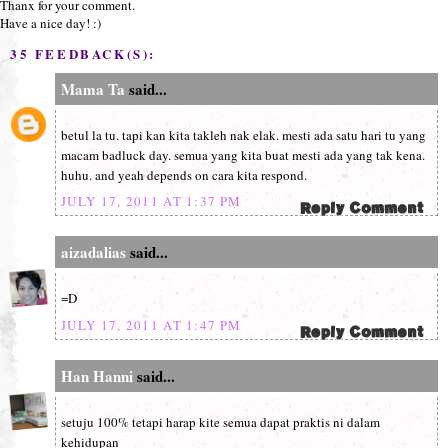
Thanx for your comment.
Have a nice day! :)
35 FEEDBACK(S):
Mama Ta
said...
betul la tu. tapi kan kita takleh nak elak. mesti ada satu hari tu yang
macam badluck day. semua yang kita buat mesti ada yang tak kena.
huhu. and yeah depends on cara kita respond.
JULY 17, 2011 AT 1:37 PM
aizadalias
said...
=D
JULY 17, 2011 AT 1:47 PM
Han Hanni
said...
setuju 100% tetapi harap kite semua dapat praktis ni dalam
kehidupan