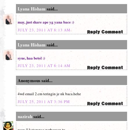
Lyana Hisham
said...
may, just share ape yg yana bace :)
JULY 23, 2011 AT 8:13 AM
Lyana Hisham
said...
syue, haa betol :)
JULY 23, 2011 AT 8:14 AM
Anonymous said...
4wd email 2.cm teringin je nk baca.hehe
JULY 25, 2011 AT 3:36 PM
nazirah
said...
wow !! ketaranye perbezaan tu ..