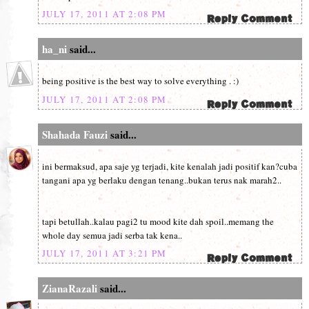
JULY 17, 2011 AT 2:08 PM
ha_ni
said...
being positive is the best way to solve everything . :)
JULY 17, 2011 AT 2:08 PM
Shahada Fauzi
said...
ini bermaksud, apa saje yg terjadi, kite kenalah jadi positif kan?cuba
tangani apa yg berlaku dengan tenang..bukan terus nak marah2..
tapi betullah..kalau pagi2 tu mood kite dah spoil..memang the
whole day semua jadi serba tak kena..
JULY 17, 2011 AT 3:21 PM
ZianaRazali
said...