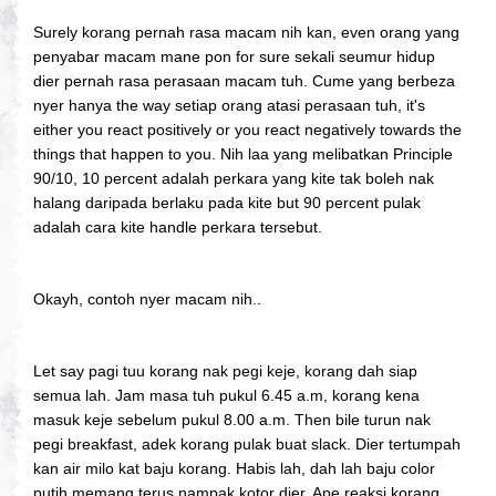
Surely korang pernah rasa macam nih kan, even orang yang
penyabar macam mane pon for sure sekali seumur hidup
dier pernah rasa perasaan macam tuh. Cume yang berbeza
nyer hanya the way setiap orang atasi perasaan tuh, it's
either you react positively or you react negatively towards the
things that happen to you. Nih laa yang melibatkan Principle
90/10, 10 percent adalah perkara yang kite tak boleh nak
halang daripada berlaku pada kite but 90 percent pulak
adalah cara kite handle perkara tersebut.
Okayh, contoh nyer macam nih..
Let say pagi tuu korang nak pegi keje, korang dah siap
semua lah. Jam masa tuh pukul 6.45 a.m, korang kena
masuk keje sebelum pukul 8.00 a.m. Then bile turun nak
pegi breakfast, adek korang pulak buat slack. Dier tertumpah
kan air milo kat baju korang. Habis lah, dah lah baju color
putih memang terus nampak kotor dier. Ape reaksi korang