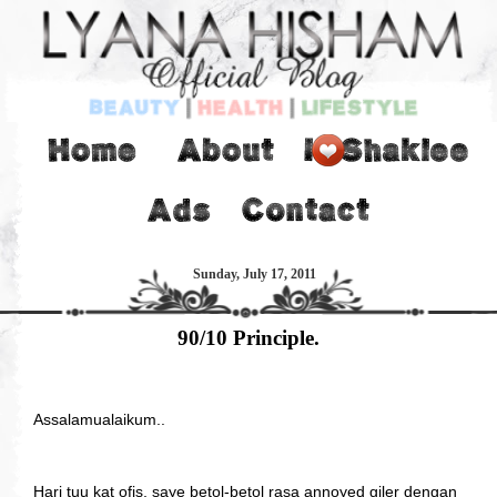
Sunday, July 17, 2011
90/10 Principle.
Assalamualaikum..
Hari tuu kat ofis, saye betol-betol rasa annoyed giler dengan