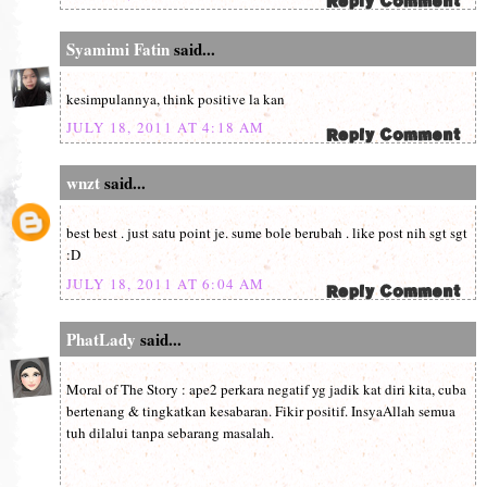
Syamimi Fatin
said...
kesimpulannya, think positive la kan
JULY 18, 2011 AT 4:18 AM
wnzt
said...
best best . just satu point je. sume bole berubah . like post nih sgt sgt
:D
JULY 18, 2011 AT 6:04 AM
PhatLady
said...
Moral of The Story : ape2 perkara negatif yg jadik kat diri kita, cuba
bertenang & tingkatkan kesabaran. Fikir positif. InsyaAllah semua
tuh dilalui tanpa sebarang masalah.