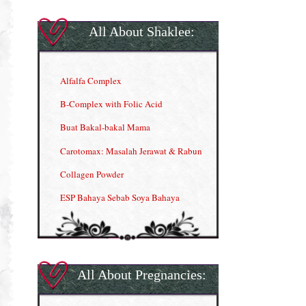
All About Shaklee:
Alfalfa Complex
B-Complex with Folic Acid
Buat Bakal-bakal Mama
Carotomax: Masalah Jerawat & Rabun
Collagen Powder
ESP Bahaya Sebab Soya Bahaya
ESP Produk Shaklee Paling HOT
GLA Complex
Gla Complex (II)
All About Pregnancies:
Herbal Blend the Magic Cream