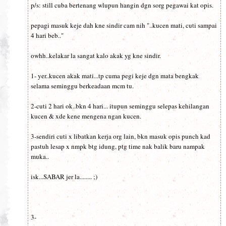
p/s: still cuba bertenang wlupun hangin dgn sorg pegawai kat opis.
pepagi masuk keje dah kne sindir cam nih "..kucen mati, cuti sampai
4 hari beb.."
owhh..kelakar la sangat kalo akak yg kne sindir.
1- yer..kucen akak mati...tp cuma pegi keje dgn mata bengkak
selama seminggu berkeadaan mcm tu.
2-cuti 2 hari ok..bkn 4 hari... itupun seminggu selepas kehilangan
kucen & xde kene mengena ngan kucen.
3-sendiri cuti x libatkan kerja org lain, bkn masuk opis punch kad
pastuh lesap x nmpk btg idung, ptg time nak balik baru nampak
muka..
isk...SABAR jer la........ ;)
3-