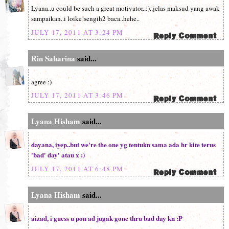
Lyana..u could be such a great motivator..:)..jelas maksud yang awak
sampaikan..i loike!sengih2 baca..hehe..
JULY 17, 2011 AT 3:24 PM
Rin Saharina
said...
agree :)
JULY 17, 2011 AT 3:46 PM
Lyana Hisham
said...
dayana, iyep..but we're the one yg tentukn sama ada hr kite terus
'bad' day' atau x :)
JULY 17, 2011 AT 6:48 PM
Lyana Hisham
said...
aizad, i guess u pon ad jugak gone thru bad day kn :P