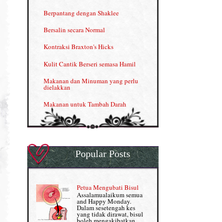
INFO: Penyakit Buah Pinggang
Berpantang dengan Shaklee
Kelebihan VITAMIN C & E
Bersalin secara Normal
Menjana income dengan Shaklee
Kontraksi Braxton's Hicks
Menjana income dengan Shaklee (II)
Kulit Cantik Berseri semasa Hamil
NUTRIFERON: Immune Booster
Makanan dan Minuman yang perlu
dielakkan
Nutrisi untuk Ikhtiar Hamil
Makanan untuk Tambah Darah
OMEGA GUARD
Masalah HB rendah?
Omega Guard: EPA & DHA for kids
My Story
OSTEMATRIX
Popular Posts
Normal VS Czer
Pantang Larang dalam Pengambilan
Vitamin
Pemakanan Semasa Hamil
Penjagaan Rambut: Prosante Hair Care
Petua Mengubati Bisul
Penyusuan Bayi
Assalamualaikum semua
Persediaan Haji & Umrah
and Happy Monday.
Perkembangan Minda Bayi
Dalam sesetengah kes
yang tidak dirawat, bisul
Review Part 1: Shaklee bagus ke?
boleh mengakibatkan