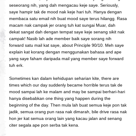
seseorang nih, yang dah mengacau keje saye. Seriously,
saye hampir tak de mood nak keje hari tuh. Hanya dengan
membaca satu email nih buat mood saye terus hilangg. Rasa
macam nak campak jer orang tuh kat sungai Muar, dah
dekat sangat dah dengan tempat saye keje senang sikit nak
campak! Nasib lah ade member baik saye sorang nih
forward satu mail kat saye, about Principle 90/10. Meh saye
explain kat korang dengan menggunakan bahasa and ape
yang saye faham daripada mail yang member saye forward
tuh erk.
Sometimes kan dalam kehidupan seharian kite, there are
times which our day suddenly became horrible terus tak de
mood sampai lah ke malam and may be sampai berhari-hari
hanya disebabkan one thing yang happen during the
beginning of the day. Then mula lah buat semua keje pon tak
jadik, semua orang pun rasa nak dimarah, bile drive rasa nak
hon jer kat semua orang lain yang kacau jalan and senang
citer segala ape pon serba tak kena.