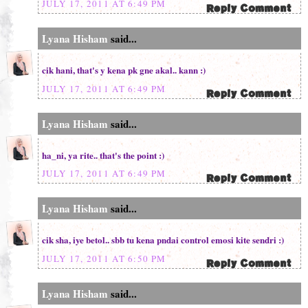
JULY 17, 2011 AT 6:49 PM
Lyana Hisham
said...
cik hani, that's y kena pk gne akal.. kann :)
JULY 17, 2011 AT 6:49 PM
Lyana Hisham
said...
ha_ni, ya rite.. that's the point :)
JULY 17, 2011 AT 6:49 PM
Lyana Hisham
said...
cik sha, iye betol.. sbb tu kena pndai control emosi kite sendri :)
JULY 17, 2011 AT 6:50 PM
Lyana Hisham
said...