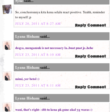
Syue
said...
So, conclusionnya kita kena selalu react positive. Yeahh, reminder
to myself ;p
JULY 20, 2011 AT 8:27 AM
Lyana Hisham
said...
deqya, mengamuk is not necessary la..buat pnat je..hehe
JULY 23, 2011 AT 8:10 AM
Lyana Hisham
said...
mimi, yer betol :)
JULY 23, 2011 AT 8:11 AM
Lyana Hisham
said...
wani, that's right~ sbb tu kena pk gune akal yg waras :)