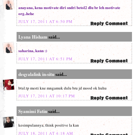
anayana, kena motivate diri sndri betol2 dlu br leh motivate
org..hehe
JULY 17, 2011 AT 6:50 PM
Lyana Hisham
said...
saharina, kann :)
JULY 17, 2011 AT 6:51 PM
deqyalalink in-situ
said...
btul.tp mesti kne mngamuk dulu bru jd mood ok huhu
JULY 17, 2011 AT 10:17 PM
Syamimi Fatin
said...
kesimpulannya, think positive la kan
JULY 18, 2011 AT 4:18 AM