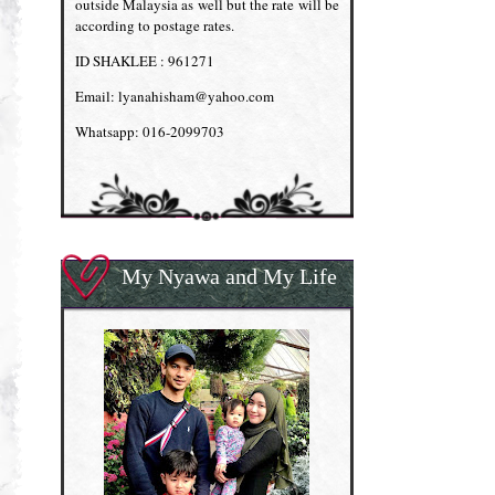
outside Malaysia as well but the rate will be
according to postage rates.
ID SHAKLEE : 961271
Email: lyanahisham@yahoo.com
Whatsapp: 016-2099703
My Nyawa and My Life