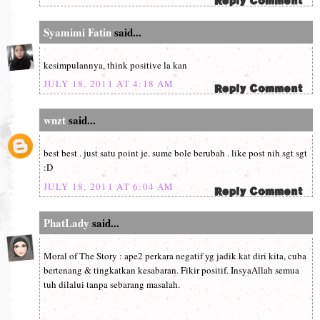
Syamimi Fatin
said...
kesimpulannya, think positive la kan
JULY 18, 2011 AT 4:18 AM
wnzt
said...
best best . just satu point je. sume bole berubah . like post nih sgt sgt
:D
JULY 18, 2011 AT 6:04 AM
PhatLady
said...
Moral of The Story : ape2 perkara negatif yg jadik kat diri kita, cuba
bertenang & tingkatkan kesabaran. Fikir positif. InsyaAllah semua
tuh dilalui tanpa sebarang masalah.