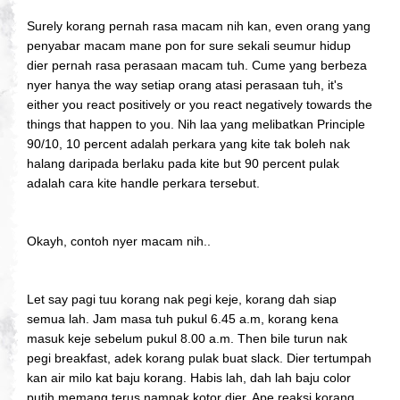
Surely korang pernah rasa macam nih kan, even orang yang
penyabar macam mane pon for sure sekali seumur hidup
dier pernah rasa perasaan macam tuh. Cume yang berbeza
nyer hanya the way setiap orang atasi perasaan tuh, it's
either you react positively or you react negatively towards the
things that happen to you. Nih laa yang melibatkan Principle
90/10, 10 percent adalah perkara yang kite tak boleh nak
halang daripada berlaku pada kite but 90 percent pulak
adalah cara kite handle perkara tersebut.
Okayh, contoh nyer macam nih..
Let say pagi tuu korang nak pegi keje, korang dah siap
semua lah. Jam masa tuh pukul 6.45 a.m, korang kena
masuk keje sebelum pukul 8.00 a.m. Then bile turun nak
pegi breakfast, adek korang pulak buat slack. Dier tertumpah
kan air milo kat baju korang. Habis lah, dah lah baju color
putih memang terus nampak kotor dier. Ape reaksi korang