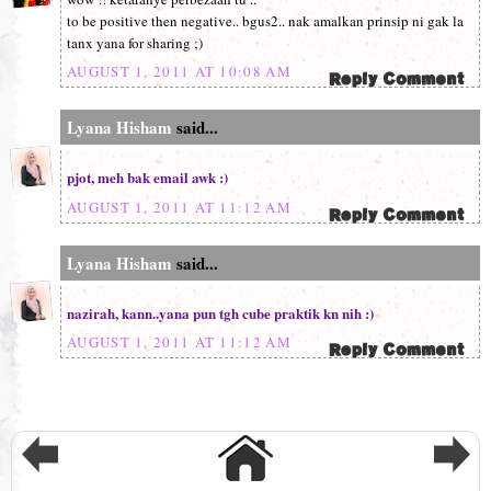
to be positive then negative.. bgus2.. nak amalkan prinsip ni gak la
tanx yana for sharing ;)
AUGUST 1, 2011 AT 10:08 AM
Lyana Hisham
said...
pjot, meh bak email awk :)
AUGUST 1, 2011 AT 11:12 AM
Lyana Hisham
said...
nazirah, kann..yana pun tgh cube praktik kn nih :)
AUGUST 1, 2011 AT 11:12 AM