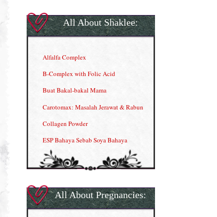
All About Shaklee:
Alfalfa Complex
B-Complex with Folic Acid
Buat Bakal-bakal Mama
Carotomax: Masalah Jerawat & Rabun
Collagen Powder
ESP Bahaya Sebab Soya Bahaya
ESP Produk Shaklee Paling HOT
GLA Complex
Gla Complex (II)
All About Pregnancies:
Herbal Blend the Magic Cream