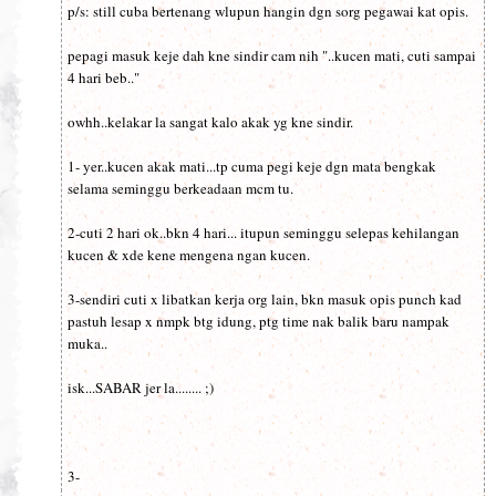
p/s: still cuba bertenang wlupun hangin dgn sorg pegawai kat opis.
pepagi masuk keje dah kne sindir cam nih "..kucen mati, cuti sampai
4 hari beb.."
owhh..kelakar la sangat kalo akak yg kne sindir.
1- yer..kucen akak mati...tp cuma pegi keje dgn mata bengkak
selama seminggu berkeadaan mcm tu.
2-cuti 2 hari ok..bkn 4 hari... itupun seminggu selepas kehilangan
kucen & xde kene mengena ngan kucen.
3-sendiri cuti x libatkan kerja org lain, bkn masuk opis punch kad
pastuh lesap x nmpk btg idung, ptg time nak balik baru nampak
muka..
isk...SABAR jer la........ ;)
3-