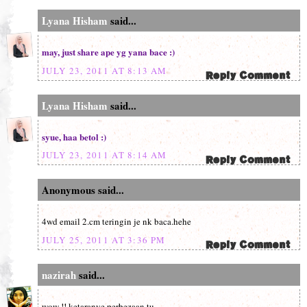
Lyana Hisham
said...
may, just share ape yg yana bace :)
JULY 23, 2011 AT 8:13 AM
Lyana Hisham
said...
syue, haa betol :)
JULY 23, 2011 AT 8:14 AM
Anonymous said...
4wd email 2.cm teringin je nk baca.hehe
JULY 25, 2011 AT 3:36 PM
nazirah
said...
wow !! ketaranye perbezaan tu ..