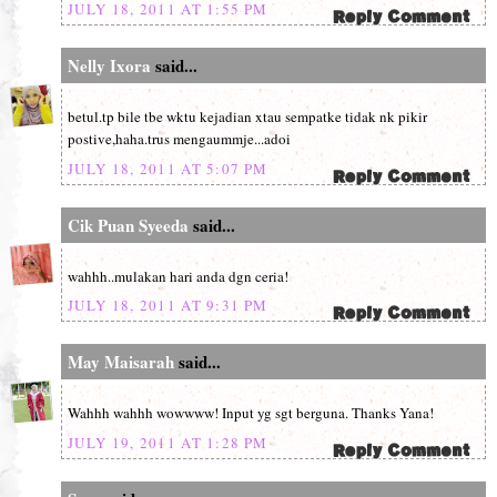
JULY 18, 2011 AT 1:55 PM
Nelly Ixora
said...
betul.tp bile tbe wktu kejadian xtau sempatke tidak nk pikir
postive,haha.trus mengaummje...adoi
JULY 18, 2011 AT 5:07 PM
Cik Puan Syeeda
said...
wahhh..mulakan hari anda dgn ceria!
JULY 18, 2011 AT 9:31 PM
May Maisarah
said...
Wahhh wahhh wowwww! Input yg sgt berguna. Thanks Yana!
JULY 19, 2011 AT 1:28 PM