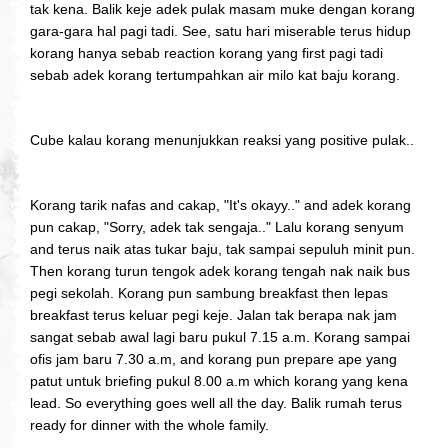
tak kena. Balik keje adek pulak masam muke dengan korang
gara-gara hal pagi tadi. See, satu hari miserable terus hidup
korang hanya sebab reaction korang yang first pagi tadi
sebab adek korang tertumpahkan air milo kat baju korang.
Cube kalau korang menunjukkan reaksi yang positive pulak..
Korang tarik nafas and cakap, "It's okayy.." and adek korang
pun cakap, "Sorry, adek tak sengaja.." Lalu korang senyum
and terus naik atas tukar baju, tak sampai sepuluh minit pun.
Then korang turun tengok adek korang tengah nak naik bus
pegi sekolah. Korang pun sambung breakfast then lepas
breakfast terus keluar pegi keje. Jalan tak berapa nak jam
sangat sebab awal lagi baru pukul 7.15 a.m. Korang sampai
ofis jam baru 7.30 a.m, and korang pun prepare ape yang
patut untuk briefing pukul 8.00 a.m which korang yang kena
lead. So everything goes well all the day. Balik rumah terus
ready for dinner with the whole family.