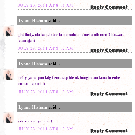
JULY 23, 2011 AT 8:11 AM
Lyana Hisham
said...
phatlady, ala kak..biase la tu mulut manusia nih mcm2 kn..wat
xtau aje :)
JULY 23, 2011 AT 8:12 AM
Lyana Hisham
said...
nelly, yana pun kdg2 cmtu..tp ble nk hangin tuu kena la cube
control emosi :)
JULY 23, 2011 AT 8:13 AM
Lyana Hisham
said...
cik syeeda, ya rite :)
JULY 23, 2011 AT 8:13 AM