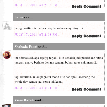
JULY 17, 2011 AT 2:08 PM
ha_ni
said...
being positive is the best way to solve everything . :)
JULY 17, 2011 AT 2:08 PM
Shahada Fauzi
said...
ini bermaksud, apa saje yg terjadi, kite kenalah jadi positif kan?cuba
tangani apa yg berlaku dengan tenang..bukan terus nak marah2..
tapi betullah..kalau pagi2 tu mood kite dah spoil..memang the
whole day semua jadi serba tak kena..
JULY 17, 2011 AT 3:21 PM
ZianaRazali
said...