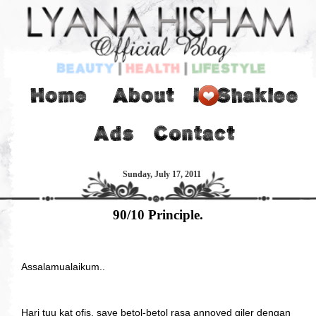
Sunday, July 17, 2011
90/10 Principle.
Assalamualaikum..
Hari tuu kat ofis, saye betol-betol rasa annoyed giler dengan