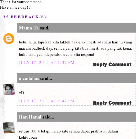
Thanx for your comment.
Have a nice day! :)
35 FEEDBACK(S):
Mama Ta
said...
betul la tu. tapi kan kita takleh nak elak. mesti ada satu hari tu yang
macam badluck day. semua yang kita buat mesti ada yang tak kena.
huhu. and yeah depends on cara kita respond.
JULY 17, 2011 AT 1:37 PM
aizadalias
said...
=D
JULY 17, 2011 AT 1:47 PM
Han Hanni
said...
setuju 100% tetapi harap kite semua dapat praktis ni dalam
kehidupan