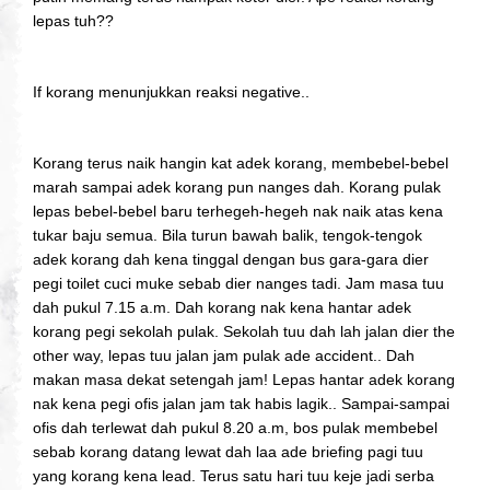
lepas tuh??
If korang menunjukkan reaksi negative..
Korang terus naik hangin kat adek korang, membebel-bebel
marah sampai adek korang pun nanges dah. Korang pulak
lepas bebel-bebel baru terhegeh-hegeh nak naik atas kena
tukar baju semua. Bila turun bawah balik, tengok-tengok
adek korang dah kena tinggal dengan bus gara-gara dier
pegi toilet cuci muke sebab dier nanges tadi. Jam masa tuu
dah pukul 7.15 a.m. Dah korang nak kena hantar adek
korang pegi sekolah pulak. Sekolah tuu dah lah jalan dier the
other way, lepas tuu jalan jam pulak ade accident.. Dah
makan masa dekat setengah jam! Lepas hantar adek korang
nak kena pegi ofis jalan jam tak habis lagik.. Sampai-sampai
ofis dah terlewat dah pukul 8.20 a.m, bos pulak membebel
sebab korang datang lewat dah laa ade briefing pagi tuu
yang korang kena lead. Terus satu hari tuu keje jadi serba