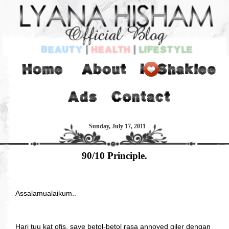
Sunday, July 17, 2011
90/10 Principle.
Assalamualaikum..
Hari tuu kat ofis, saye betol-betol rasa annoyed giler dengan