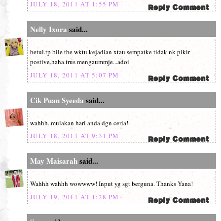
JULY 18, 2011 AT 1:55 PM
Nelly Ixora
said...
betul.tp bile tbe wktu kejadian xtau sempatke tidak nk pikir
postive,haha.trus mengaummje...adoi
JULY 18, 2011 AT 5:07 PM
Cik Puan Syeeda
said...
wahhh..mulakan hari anda dgn ceria!
JULY 18, 2011 AT 9:31 PM
May Maisarah
said...
Wahhh wahhh wowwww! Input yg sgt berguna. Thanks Yana!
JULY 19, 2011 AT 1:28 PM