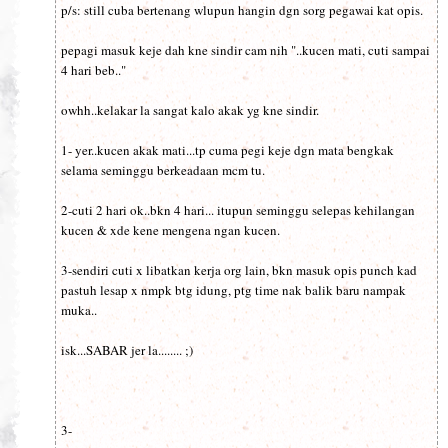
p/s: still cuba bertenang wlupun hangin dgn sorg pegawai kat opis.
pepagi masuk keje dah kne sindir cam nih "..kucen mati, cuti sampai
4 hari beb.."
owhh..kelakar la sangat kalo akak yg kne sindir.
1- yer..kucen akak mati...tp cuma pegi keje dgn mata bengkak
selama seminggu berkeadaan mcm tu.
2-cuti 2 hari ok..bkn 4 hari... itupun seminggu selepas kehilangan
kucen & xde kene mengena ngan kucen.
3-sendiri cuti x libatkan kerja org lain, bkn masuk opis punch kad
pastuh lesap x nmpk btg idung, ptg time nak balik baru nampak
muka..
isk...SABAR jer la........ ;)
3-