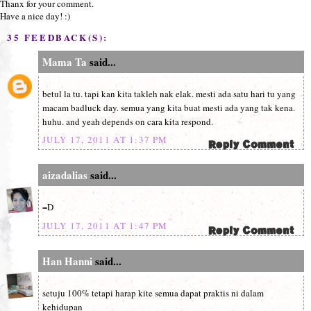
Thanx for your comment.
Have a nice day! :)
35 FEEDBACK(S):
Mama Ta
said...
betul la tu. tapi kan kita takleh nak elak. mesti ada satu hari tu yang
macam badluck day. semua yang kita buat mesti ada yang tak kena.
huhu. and yeah depends on cara kita respond.
JULY 17, 2011 AT 1:37 PM
aizadalias
said...
=D
JULY 17, 2011 AT 1:47 PM
Han Hanni
said...
setuju 100% tetapi harap kite semua dapat praktis ni dalam
kehidupan