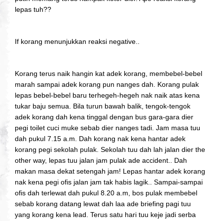
lepas tuh??
If korang menunjukkan reaksi negative..
Korang terus naik hangin kat adek korang, membebel-bebel
marah sampai adek korang pun nanges dah. Korang pulak
lepas bebel-bebel baru terhegeh-hegeh nak naik atas kena
tukar baju semua. Bila turun bawah balik, tengok-tengok
adek korang dah kena tinggal dengan bus gara-gara dier
pegi toilet cuci muke sebab dier nanges tadi. Jam masa tuu
dah pukul 7.15 a.m. Dah korang nak kena hantar adek
korang pegi sekolah pulak. Sekolah tuu dah lah jalan dier the
other way, lepas tuu jalan jam pulak ade accident.. Dah
makan masa dekat setengah jam! Lepas hantar adek korang
nak kena pegi ofis jalan jam tak habis lagik.. Sampai-sampai
ofis dah terlewat dah pukul 8.20 a.m, bos pulak membebel
sebab korang datang lewat dah laa ade briefing pagi tuu
yang korang kena lead. Terus satu hari tuu keje jadi serba