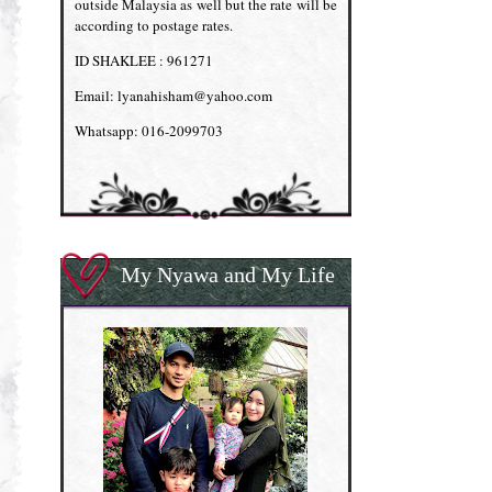
outside Malaysia as well but the rate will be
according to postage rates.
ID SHAKLEE : 961271
Email: lyanahisham@yahoo.com
Whatsapp: 016-2099703
My Nyawa and My Life