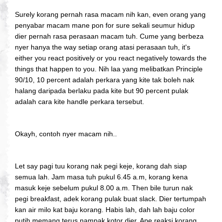
Surely korang pernah rasa macam nih kan, even orang yang
penyabar macam mane pon for sure sekali seumur hidup
dier pernah rasa perasaan macam tuh. Cume yang berbeza
nyer hanya the way setiap orang atasi perasaan tuh, it's
either you react positively or you react negatively towards the
things that happen to you. Nih laa yang melibatkan Principle
90/10, 10 percent adalah perkara yang kite tak boleh nak
halang daripada berlaku pada kite but 90 percent pulak
adalah cara kite handle perkara tersebut.
Okayh, contoh nyer macam nih..
Let say pagi tuu korang nak pegi keje, korang dah siap
semua lah. Jam masa tuh pukul 6.45 a.m, korang kena
masuk keje sebelum pukul 8.00 a.m. Then bile turun nak
pegi breakfast, adek korang pulak buat slack. Dier tertumpah
kan air milo kat baju korang. Habis lah, dah lah baju color
putih memang terus nampak kotor dier. Ape reaksi korang