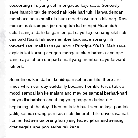
seseorang nih, yang dah mengacau keje saye. Seriously,
saye hampir tak de mood nak keje hari tuh. Hanya dengan
membaca satu email nih buat mood saye terus hilangg. Rasa
macam nak campak jer orang tuh kat sungai Muar, dah
dekat sangat dah dengan tempat saye keje senang sikit nak
campak! Nasib lah ade member baik saye sorang nih
forward satu mail kat saye, about Principle 90/10. Meh saye
explain kat korang dengan menggunakan bahasa and ape
yang saye faham daripada mail yang member saye forward
tuh erk.
Sometimes kan dalam kehidupan seharian kite, there are
times which our day suddenly became horrible terus tak de
mood sampai lah ke malam and may be sampai berhari-hari
hanya disebabkan one thing yang happen during the
beginning of the day. Then mula lah buat semua keje pon tak
jadik, semua orang pun rasa nak dimarah, bile drive rasa nak
hon jer kat semua orang lain yang kacau jalan and senang
citer segala ape pon serba tak kena.