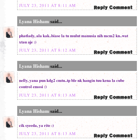
JULY 23, 2011 AT 8:11 AM
Lyana Hisham
said...
phatlady, ala kak..biase la tu mulut manusia nih mcm2 kn..wat
xtau aje :)
JULY 23, 2011 AT 8:12 AM
Lyana Hisham
said...
nelly, yana pun kdg2 cmtu..tp ble nk hangin tuu kena la cube
control emosi :)
JULY 23, 2011 AT 8:13 AM
Lyana Hisham
said...
cik syeeda, ya rite :)
JULY 23, 2011 AT 8:13 AM