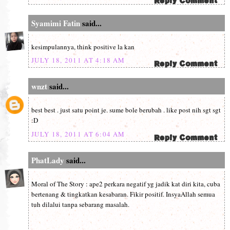
Syamimi Fatin
said...
kesimpulannya, think positive la kan
JULY 18, 2011 AT 4:18 AM
wnzt
said...
best best . just satu point je. sume bole berubah . like post nih sgt sgt
:D
JULY 18, 2011 AT 6:04 AM
PhatLady
said...
Moral of The Story : ape2 perkara negatif yg jadik kat diri kita, cuba
bertenang & tingkatkan kesabaran. Fikir positif. InsyaAllah semua
tuh dilalui tanpa sebarang masalah.