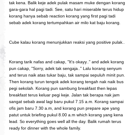
tak kena. Balik keje adek pulak masam muke dengan korang
gara-gara hal pagi tadi. See, satu hari miserable terus hidup
korang hanya sebab reaction korang yang first pagi tadi
sebab adek korang tertumpahkan air milo kat baju korang.
Cube kalau korang menunjukkan reaksi yang positive pulak..
Korang tarik nafas and cakap, "It's okayy.." and adek korang
pun cakap, "Sorry, adek tak sengaja.." Lalu korang senyum
and terus naik atas tukar baju, tak sampai sepuluh minit pun.
Then korang turun tengok adek korang tengah nak naik bus
pegi sekolah. Korang pun sambung breakfast then lepas
breakfast terus keluar pegi keje. Jalan tak berapa nak jam
sangat sebab awal lagi baru pukul 7.15 a.m. Korang sampai
ofis jam baru 7.30 a.m, and korang pun prepare ape yang
patut untuk briefing pukul 8.00 a.m which korang yang kena
lead. So everything goes well all the day. Balik rumah terus
ready for dinner with the whole family.