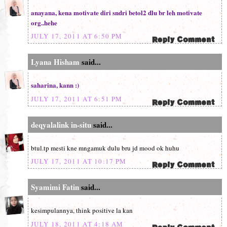
anayana, kena motivate diri sndri betol2 dlu br leh motivate
org..hehe
JULY 17, 2011 AT 6:50 PM
Lyana Hisham
said...
saharina, kann :)
JULY 17, 2011 AT 6:51 PM
deqyalalink in-situ
said...
btul.tp mesti kne mngamuk dulu bru jd mood ok huhu
JULY 17, 2011 AT 10:17 PM
Syamimi Fatin
said...
kesimpulannya, think positive la kan
JULY 18, 2011 AT 4:18 AM