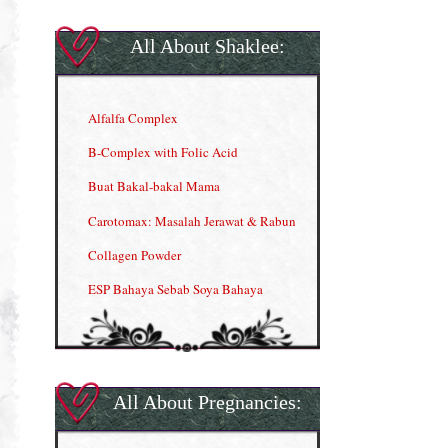
All About Shaklee:
Alfalfa Complex
B-Complex with Folic Acid
Buat Bakal-bakal Mama
Carotomax: Masalah Jerawat & Rabun
Collagen Powder
ESP Bahaya Sebab Soya Bahaya
ESP Produk Shaklee Paling HOT
GLA Complex
Gla Complex (II)
All About Pregnancies:
Herbal Blend the Magic Cream