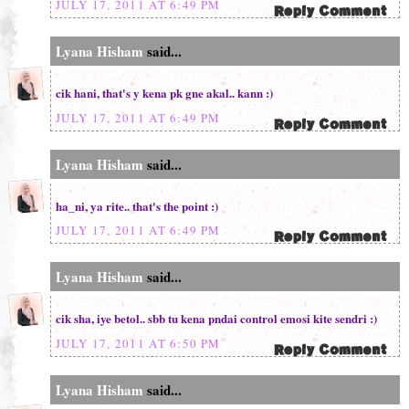
JULY 17, 2011 AT 6:49 PM
Lyana Hisham
said...
cik hani, that's y kena pk gne akal.. kann :)
JULY 17, 2011 AT 6:49 PM
Lyana Hisham
said...
ha_ni, ya rite.. that's the point :)
JULY 17, 2011 AT 6:49 PM
Lyana Hisham
said...
cik sha, iye betol.. sbb tu kena pndai control emosi kite sendri :)
JULY 17, 2011 AT 6:50 PM
Lyana Hisham
said...