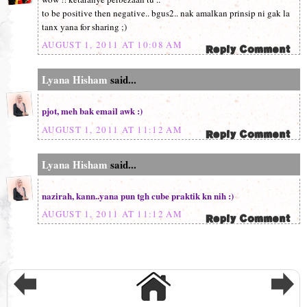
to be positive then negative.. bgus2.. nak amalkan prinsip ni gak la
tanx yana for sharing ;)
AUGUST 1, 2011 AT 10:08 AM
Lyana Hisham
said...
pjot, meh bak email awk :)
AUGUST 1, 2011 AT 11:12 AM
Lyana Hisham
said...
nazirah, kann..yana pun tgh cube praktik kn nih :)
AUGUST 1, 2011 AT 11:12 AM