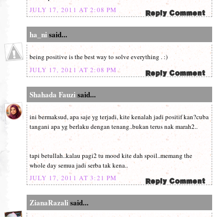
JULY 17, 2011 AT 2:08 PM
ha_ni
said...
being positive is the best way to solve everything . :)
JULY 17, 2011 AT 2:08 PM
Shahada Fauzi
said...
ini bermaksud, apa saje yg terjadi, kite kenalah jadi positif kan?cuba
tangani apa yg berlaku dengan tenang..bukan terus nak marah2..
tapi betullah..kalau pagi2 tu mood kite dah spoil..memang the
whole day semua jadi serba tak kena..
JULY 17, 2011 AT 3:21 PM
ZianaRazali
said...