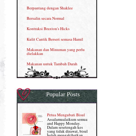
INFO: Penyakit Buah Pinggang
Berpantang dengan Shaklee
Kelebihan VITAMIN C & E
Bersalin secara Normal
Menjana income dengan Shaklee
Kontraksi Braxton's Hicks
Menjana income dengan Shaklee (II)
Kulit Cantik Berseri semasa Hamil
NUTRIFERON: Immune Booster
Makanan dan Minuman yang perlu
dielakkan
Nutrisi untuk Ikhtiar Hamil
Makanan untuk Tambah Darah
OMEGA GUARD
Masalah HB rendah?
Omega Guard: EPA & DHA for kids
My Story
OSTEMATRIX
Popular Posts
Normal VS Czer
Pantang Larang dalam Pengambilan
Vitamin
Pemakanan Semasa Hamil
Penjagaan Rambut: Prosante Hair Care
Petua Mengubati Bisul
Penyusuan Bayi
Assalamualaikum semua
Persediaan Haji & Umrah
and Happy Monday.
Perkembangan Minda Bayi
Dalam sesetengah kes
yang tidak dirawat, bisul
Review Part 1: Shaklee bagus ke?
boleh mengakibatkan