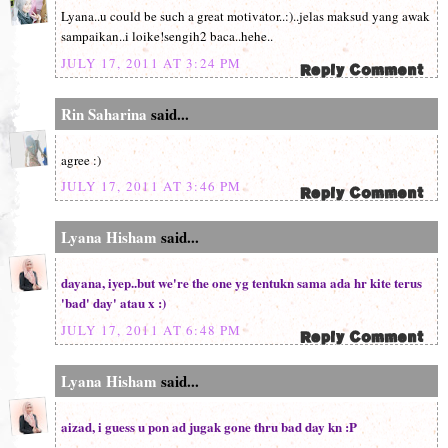
Lyana..u could be such a great motivator..:)..jelas maksud yang awak
sampaikan..i loike!sengih2 baca..hehe..
JULY 17, 2011 AT 3:24 PM
Rin Saharina
said...
agree :)
JULY 17, 2011 AT 3:46 PM
Lyana Hisham
said...
dayana, iyep..but we're the one yg tentukn sama ada hr kite terus
'bad' day' atau x :)
JULY 17, 2011 AT 6:48 PM
Lyana Hisham
said...
aizad, i guess u pon ad jugak gone thru bad day kn :P