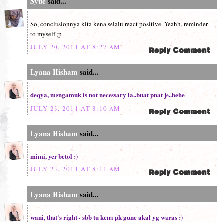
Syue
said...
So, conclusionnya kita kena selalu react positive. Yeahh, reminder
to myself ;p
JULY 20, 2011 AT 8:27 AM
Lyana Hisham
said...
deqya, mengamuk is not necessary la..buat pnat je..hehe
JULY 23, 2011 AT 8:10 AM
Lyana Hisham
said...
mimi, yer betol :)
JULY 23, 2011 AT 8:11 AM
Lyana Hisham
said...
wani, that's right~ sbb tu kena pk gune akal yg waras :)