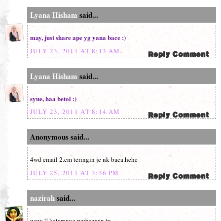
Lyana Hisham
said...
may, just share ape yg yana bace :)
JULY 23, 2011 AT 8:13 AM
Lyana Hisham
said...
syue, haa betol :)
JULY 23, 2011 AT 8:14 AM
Anonymous said...
4wd email 2.cm teringin je nk baca.hehe
JULY 25, 2011 AT 3:36 PM
nazirah
said...
wow !! ketaranye perbezaan tu ..