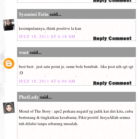
Syamimi Fatin
said...
kesimpulannya, think positive la kan
JULY 18, 2011 AT 4:18 AM
wnzt
said...
best best . just satu point je. sume bole berubah . like post nih sgt sgt
:D
JULY 18, 2011 AT 6:04 AM
PhatLady
said...
Moral of The Story : ape2 perkara negatif yg jadik kat diri kita, cuba
bertenang & tingkatkan kesabaran. Fikir positif. InsyaAllah semua
tuh dilalui tanpa sebarang masalah.