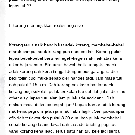
lepas tuh??
If korang menunjukkan reaksi negative..
Korang terus naik hangin kat adek korang, membebel-bebel
marah sampai adek korang pun nanges dah. Korang pulak
lepas bebel-bebel baru terhegeh-hegeh nak naik atas kena
tukar baju semua. Bila turun bawah balik, tengok-tengok
adek korang dah kena tinggal dengan bus gara-gara dier
pegi toilet cuci muke sebab dier nanges tadi. Jam masa tuu
dah pukul 7.15 a.m. Dah korang nak kena hantar adek
korang pegi sekolah pulak. Sekolah tuu dah lah jalan dier the
other way, lepas tuu jalan jam pulak ade accident.. Dah
makan masa dekat setengah jam! Lepas hantar adek korang
nak kena pegi ofis jalan jam tak habis lagik.. Sampai-sampai
ofis dah terlewat dah pukul 8.20 a.m, bos pulak membebel
sebab korang datang lewat dah laa ade briefing pagi tuu
yang korang kena lead. Terus satu hari tuu keje jadi serba