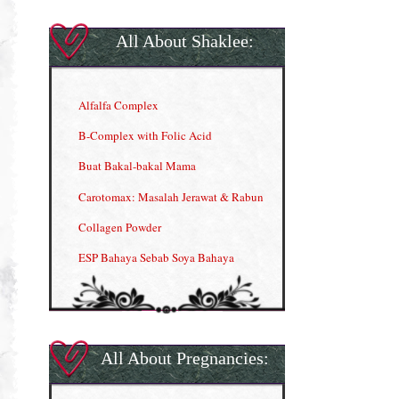
All About Shaklee:
Alfalfa Complex
B-Complex with Folic Acid
Buat Bakal-bakal Mama
Carotomax: Masalah Jerawat & Rabun
Collagen Powder
ESP Bahaya Sebab Soya Bahaya
ESP Produk Shaklee Paling HOT
GLA Complex
Gla Complex (II)
All About Pregnancies:
Herbal Blend the Magic Cream