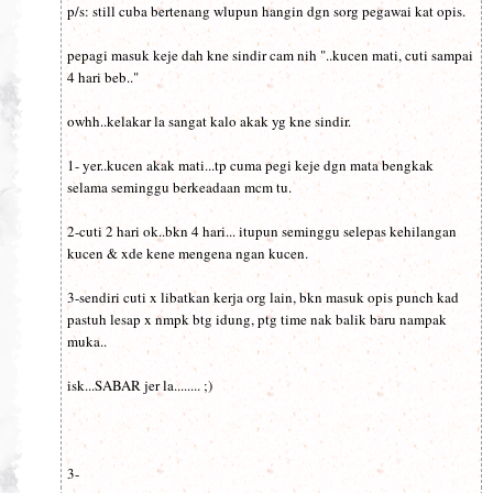
p/s: still cuba bertenang wlupun hangin dgn sorg pegawai kat opis.
pepagi masuk keje dah kne sindir cam nih "..kucen mati, cuti sampai
4 hari beb.."
owhh..kelakar la sangat kalo akak yg kne sindir.
1- yer..kucen akak mati...tp cuma pegi keje dgn mata bengkak
selama seminggu berkeadaan mcm tu.
2-cuti 2 hari ok..bkn 4 hari... itupun seminggu selepas kehilangan
kucen & xde kene mengena ngan kucen.
3-sendiri cuti x libatkan kerja org lain, bkn masuk opis punch kad
pastuh lesap x nmpk btg idung, ptg time nak balik baru nampak
muka..
isk...SABAR jer la........ ;)
3-