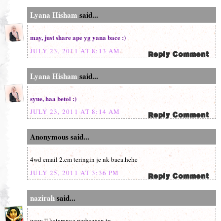
Lyana Hisham
said...
may, just share ape yg yana bace :)
JULY 23, 2011 AT 8:13 AM
Lyana Hisham
said...
syue, haa betol :)
JULY 23, 2011 AT 8:14 AM
Anonymous said...
4wd email 2.cm teringin je nk baca.hehe
JULY 25, 2011 AT 3:36 PM
nazirah
said...
wow !! ketaranye perbezaan tu ..