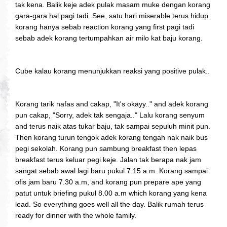
tak kena. Balik keje adek pulak masam muke dengan korang
gara-gara hal pagi tadi. See, satu hari miserable terus hidup
korang hanya sebab reaction korang yang first pagi tadi
sebab adek korang tertumpahkan air milo kat baju korang.
Cube kalau korang menunjukkan reaksi yang positive pulak..
Korang tarik nafas and cakap, "It's okayy.." and adek korang
pun cakap, "Sorry, adek tak sengaja.." Lalu korang senyum
and terus naik atas tukar baju, tak sampai sepuluh minit pun.
Then korang turun tengok adek korang tengah nak naik bus
pegi sekolah. Korang pun sambung breakfast then lepas
breakfast terus keluar pegi keje. Jalan tak berapa nak jam
sangat sebab awal lagi baru pukul 7.15 a.m. Korang sampai
ofis jam baru 7.30 a.m, and korang pun prepare ape yang
patut untuk briefing pukul 8.00 a.m which korang yang kena
lead. So everything goes well all the day. Balik rumah terus
ready for dinner with the whole family.