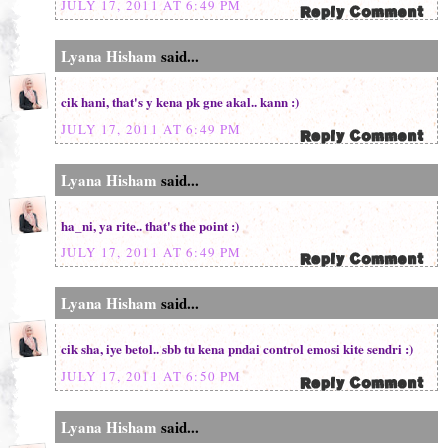
JULY 17, 2011 AT 6:49 PM
Lyana Hisham
said...
cik hani, that's y kena pk gne akal.. kann :)
JULY 17, 2011 AT 6:49 PM
Lyana Hisham
said...
ha_ni, ya rite.. that's the point :)
JULY 17, 2011 AT 6:49 PM
Lyana Hisham
said...
cik sha, iye betol.. sbb tu kena pndai control emosi kite sendri :)
JULY 17, 2011 AT 6:50 PM
Lyana Hisham
said...