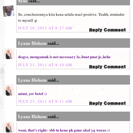
Syue
said...
So, conclusionnya kita kena selalu react positive. Yeahh, reminder
to myself ;p
JULY 20, 2011 AT 8:27 AM
Lyana Hisham
said...
deqya, mengamuk is not necessary la..buat pnat je..hehe
JULY 23, 2011 AT 8:10 AM
Lyana Hisham
said...
mimi, yer betol :)
JULY 23, 2011 AT 8:11 AM
Lyana Hisham
said...
wani, that's right~ sbb tu kena pk gune akal yg waras :)