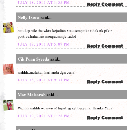
JULY 18, 2011 AT 1:55 PM
Nelly Ixora
said...
betul.tp bile tbe wktu kejadian xtau sempatke tidak nk pikir
postive,haha.trus mengaummje...adoi
JULY 18, 2011 AT 5:07 PM
Cik Puan Syeeda
said...
wahhh..mulakan hari anda dgn ceria!
JULY 18, 2011 AT 9:31 PM
May Maisarah
said...
Wahhh wahhh wowwww! Input yg sgt berguna. Thanks Yana!
JULY 19, 2011 AT 1:28 PM