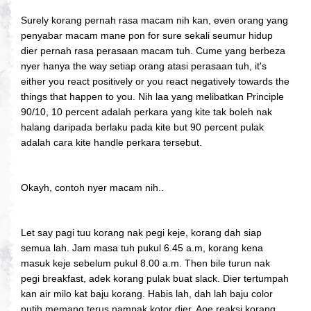
Surely korang pernah rasa macam nih kan, even orang yang
penyabar macam mane pon for sure sekali seumur hidup
dier pernah rasa perasaan macam tuh. Cume yang berbeza
nyer hanya the way setiap orang atasi perasaan tuh, it's
either you react positively or you react negatively towards the
things that happen to you. Nih laa yang melibatkan Principle
90/10, 10 percent adalah perkara yang kite tak boleh nak
halang daripada berlaku pada kite but 90 percent pulak
adalah cara kite handle perkara tersebut.
Okayh, contoh nyer macam nih..
Let say pagi tuu korang nak pegi keje, korang dah siap
semua lah. Jam masa tuh pukul 6.45 a.m, korang kena
masuk keje sebelum pukul 8.00 a.m. Then bile turun nak
pegi breakfast, adek korang pulak buat slack. Dier tertumpah
kan air milo kat baju korang. Habis lah, dah lah baju color
putih memang terus nampak kotor dier. Ape reaksi korang