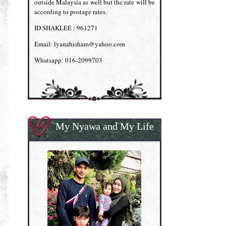
outside Malaysia as well but the rate will be
according to postage rates.
ID SHAKLEE : 961271
Email: lyanahisham@yahoo.com
Whatsapp: 016-2099703
My Nyawa and My Life