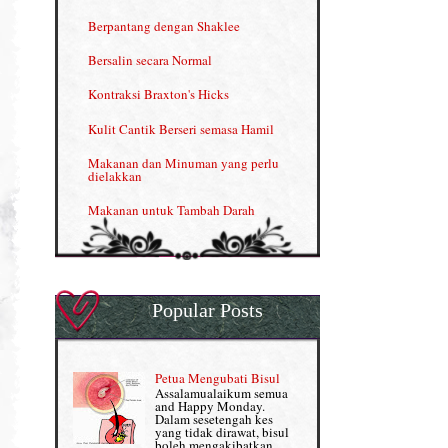
INFO: Penyakit Buah Pinggang
Berpantang dengan Shaklee
Kelebihan VITAMIN C & E
Bersalin secara Normal
Menjana income dengan Shaklee
Kontraksi Braxton's Hicks
Menjana income dengan Shaklee (II)
Kulit Cantik Berseri semasa Hamil
NUTRIFERON: Immune Booster
Makanan dan Minuman yang perlu
dielakkan
Nutrisi untuk Ikhtiar Hamil
Makanan untuk Tambah Darah
OMEGA GUARD
Masalah HB rendah?
Omega Guard: EPA & DHA for kids
My Story
OSTEMATRIX
Popular Posts
Normal VS Czer
Pantang Larang dalam Pengambilan
Vitamin
Pemakanan Semasa Hamil
Penjagaan Rambut: Prosante Hair Care
Petua Mengubati Bisul
Penyusuan Bayi
Assalamualaikum semua
Persediaan Haji & Umrah
and Happy Monday.
Perkembangan Minda Bayi
Dalam sesetengah kes
yang tidak dirawat, bisul
Review Part 1: Shaklee bagus ke?
boleh mengakibatkan