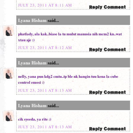
JULY 23, 2011 AT 8:11 AM
Lyana Hisham
said...
phatlady, ala kak..biase la tu mulut manusia nih mcm2 kn..wat
xtau aje :)
JULY 23, 2011 AT 8:12 AM
Lyana Hisham
said...
nelly, yana pun kdg2 cmtu..tp ble nk hangin tuu kena la cube
control emosi :)
JULY 23, 2011 AT 8:13 AM
Lyana Hisham
said...
cik syeeda, ya rite :)
JULY 23, 2011 AT 8:13 AM