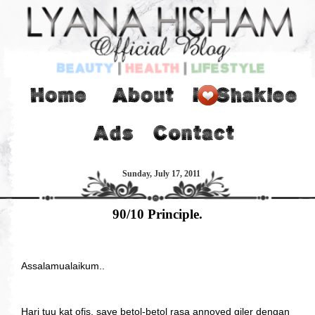
Sunday, July 17, 2011
90/10 Principle.
Assalamualaikum..
Hari tuu kat ofis, saye betol-betol rasa annoyed giler dengan