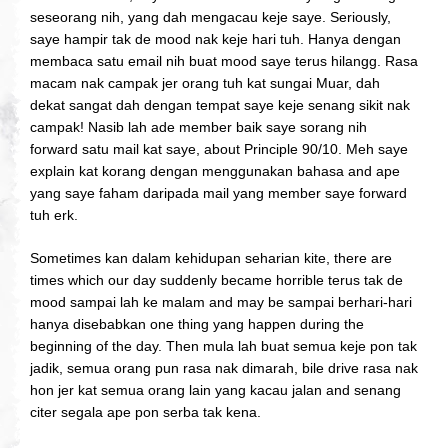
seseorang nih, yang dah mengacau keje saye. Seriously,
saye hampir tak de mood nak keje hari tuh. Hanya dengan
membaca satu email nih buat mood saye terus hilangg. Rasa
macam nak campak jer orang tuh kat sungai Muar, dah
dekat sangat dah dengan tempat saye keje senang sikit nak
campak! Nasib lah ade member baik saye sorang nih
forward satu mail kat saye, about Principle 90/10. Meh saye
explain kat korang dengan menggunakan bahasa and ape
yang saye faham daripada mail yang member saye forward
tuh erk.
Sometimes kan dalam kehidupan seharian kite, there are
times which our day suddenly became horrible terus tak de
mood sampai lah ke malam and may be sampai berhari-hari
hanya disebabkan one thing yang happen during the
beginning of the day. Then mula lah buat semua keje pon tak
jadik, semua orang pun rasa nak dimarah, bile drive rasa nak
hon jer kat semua orang lain yang kacau jalan and senang
citer segala ape pon serba tak kena.