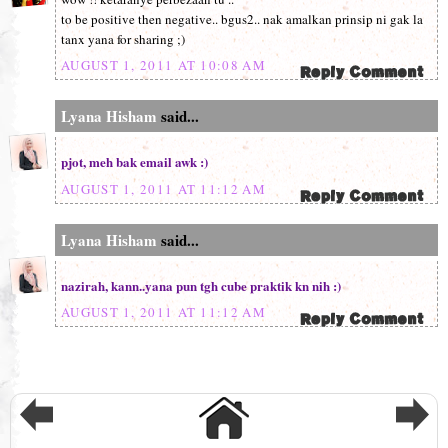
to be positive then negative.. bgus2.. nak amalkan prinsip ni gak la
tanx yana for sharing ;)
AUGUST 1, 2011 AT 10:08 AM
Lyana Hisham
said...
pjot, meh bak email awk :)
AUGUST 1, 2011 AT 11:12 AM
Lyana Hisham
said...
nazirah, kann..yana pun tgh cube praktik kn nih :)
AUGUST 1, 2011 AT 11:12 AM