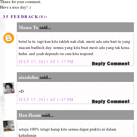
Thanx for your comment.
Have a nice day! :)
35 FEEDBACK(S):
Mama Ta
said...
betul la tu. tapi kan kita takleh nak elak. mesti ada satu hari tu yang
macam badluck day. semua yang kita buat mesti ada yang tak kena.
huhu. and yeah depends on cara kita respond.
JULY 17, 2011 AT 1:37 PM
aizadalias
said...
=D
JULY 17, 2011 AT 1:47 PM
Han Hanni
said...
setuju 100% tetapi harap kite semua dapat praktis ni dalam
kehidupan