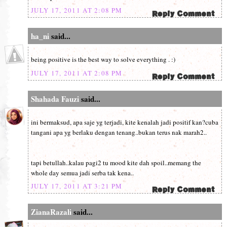
JULY 17, 2011 AT 2:08 PM
ha_ni
said...
being positive is the best way to solve everything . :)
JULY 17, 2011 AT 2:08 PM
Shahada Fauzi
said...
ini bermaksud, apa saje yg terjadi, kite kenalah jadi positif kan?cuba
tangani apa yg berlaku dengan tenang..bukan terus nak marah2..
tapi betullah..kalau pagi2 tu mood kite dah spoil..memang the
whole day semua jadi serba tak kena..
JULY 17, 2011 AT 3:21 PM
ZianaRazali
said...