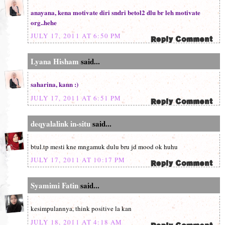
anayana, kena motivate diri sndri betol2 dlu br leh motivate
org..hehe
JULY 17, 2011 AT 6:50 PM
Lyana Hisham
said...
saharina, kann :)
JULY 17, 2011 AT 6:51 PM
deqyalalink in-situ
said...
btul.tp mesti kne mngamuk dulu bru jd mood ok huhu
JULY 17, 2011 AT 10:17 PM
Syamimi Fatin
said...
kesimpulannya, think positive la kan
JULY 18, 2011 AT 4:18 AM