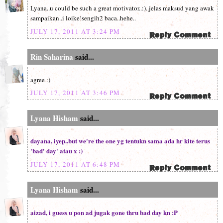
Lyana..u could be such a great motivator..:)..jelas maksud yang awak
sampaikan..i loike!sengih2 baca..hehe..
JULY 17, 2011 AT 3:24 PM
Rin Saharina
said...
agree :)
JULY 17, 2011 AT 3:46 PM
Lyana Hisham
said...
dayana, iyep..but we're the one yg tentukn sama ada hr kite terus
'bad' day' atau x :)
JULY 17, 2011 AT 6:48 PM
Lyana Hisham
said...
aizad, i guess u pon ad jugak gone thru bad day kn :P