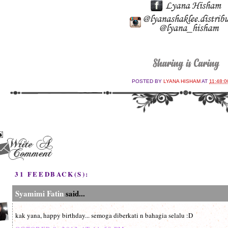
POSTED BY
LYANA HISHAM
AT
11:48:0
31 FEEDBACK(S):
Syamimi Fatin
said...
kak yana, happy birthday... semoga diberkati n bahagia selalu :D