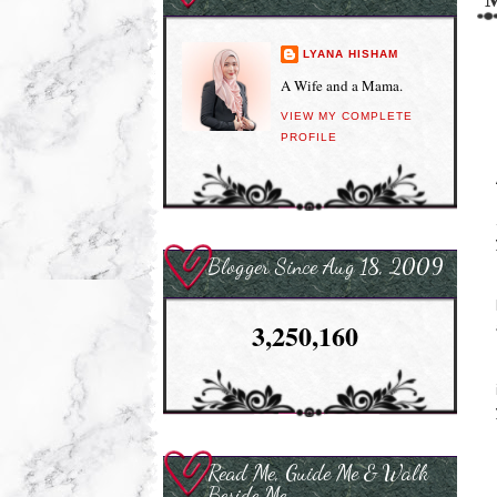
LYANA HISHAM
A Wife and a Mama.
VIEW MY COMPLETE
PROFILE
Blogger Since Aug 18, 2009
3,250,160
Read Me, Guide Me & Walk
Beside Me