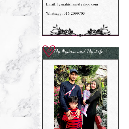
Email: lyanahisham@yahoo.com
Whatsapp: 016-2099703
My Nyawa and My Life