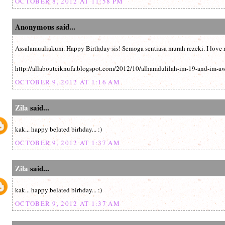
OCTOBER 8, 2012 AT 11:58 PM
Anonymous said...
Assalamualiakum. Happy Birthday sis! Semoga sentiasa murah rezeki. I love r
http://allaboutciknufa.blogspot.com/2012/10/alhamdulilah-im-19-and-im-a
OCTOBER 9, 2012 AT 1:16 AM
Zila
said...
kak... happy belated birhday... :)
OCTOBER 9, 2012 AT 1:37 AM
Zila
said...
kak... happy belated birhday... :)
OCTOBER 9, 2012 AT 1:37 AM