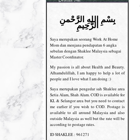
بِسْمِ اللهِ الرَّحْمنِ
الرَّحِيمِ
Saya merupakan seorang Work At Home
Mom dan menjana pendapatan 6 angka
sebulan dengan Shaklee Malaysia sebagai
Master Coordinator.
My passion is all about Health and Beauty.
Alhamdulillah, I am happy to help a lot of
people and I love what I am doing :)
Saya merupakan pengedar sah Shaklee area
Setia Alam, Shah Alam. COD is available for
KL & Selangor area but you need to contact
me earlier if you wish to COD. Postage is
available to all around Malaysia and also
outside Malaysia as well but the rate will be
according to postage rates.
ID SHAKLEE : 961271