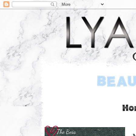
The Boss
M