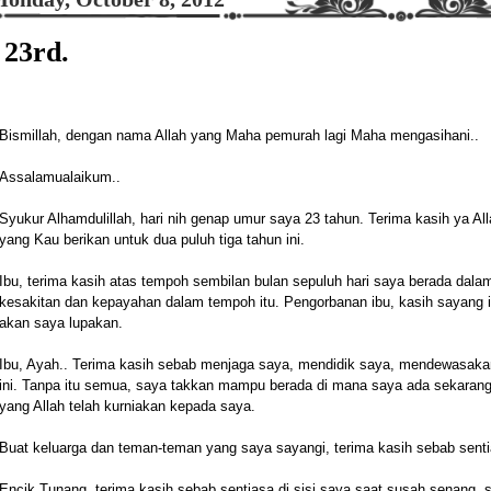
23rd.
Bismillah, dengan nama Allah yang Maha pemurah lagi Maha mengasihani..
Assalamualaikum..
Syukur Alhamdulillah, hari nih genap umur saya 23 tahun. Terima kasih ya Al
yang Kau berikan untuk dua puluh tiga tahun ini.
Ibu, terima kasih atas tempoh sembilan bulan sepuluh hari saya berada dalam 
kesakitan dan kepayahan dalam tempoh itu. Pengorbanan ibu, kasih sayang i
akan saya lupakan.
Ibu, Ayah.. Terima kasih sebab menjaga saya, mendidik saya, mendewasakan
ini. Tanpa itu semua, saya takkan mampu berada di mana saya ada sekarang.
yang Allah telah kurniakan kepada saya.
Buat keluarga dan teman-teman yang saya sayangi, terima kasih sebab sentias
Encik Tunang, terima kasih sebab sentiasa di sisi saya saat susah senang,