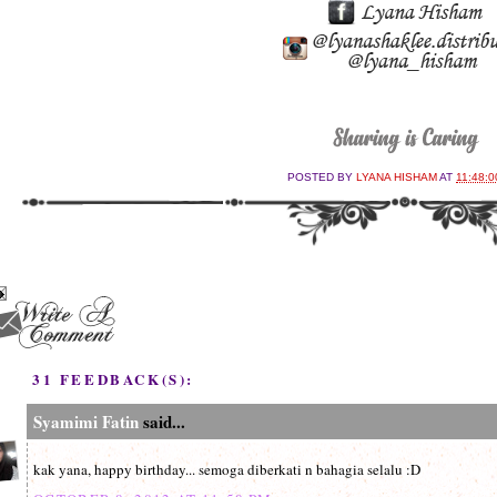
POSTED BY
LYANA HISHAM
AT
11:48:0
31 FEEDBACK(S):
Syamimi Fatin
said...
kak yana, happy birthday... semoga diberkati n bahagia selalu :D