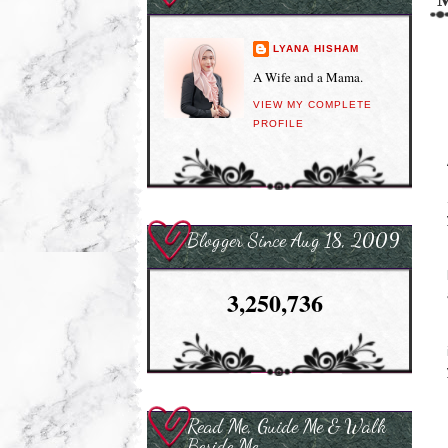
LYANA HISHAM
A Wife and a Mama.
VIEW MY COMPLETE
PROFILE
Blogger Since Aug 18, 2009
3,250,736
Read Me, Guide Me & Walk
Beside Me