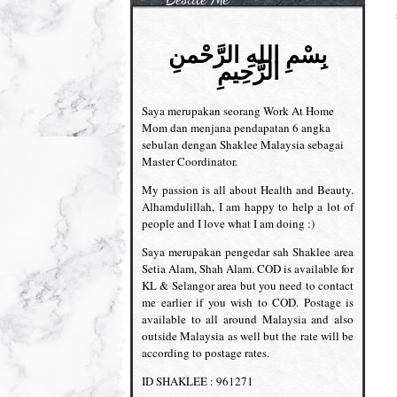
بِسْمِ اللهِ الرَّحْمنِ
الرَّحِيمِ
Saya merupakan seorang Work At Home
Mom dan menjana pendapatan 6 angka
sebulan dengan Shaklee Malaysia sebagai
Master Coordinator.
My passion is all about Health and Beauty.
Alhamdulillah, I am happy to help a lot of
people and I love what I am doing :)
Saya merupakan pengedar sah Shaklee area
Setia Alam, Shah Alam. COD is available for
KL & Selangor area but you need to contact
me earlier if you wish to COD. Postage is
available to all around Malaysia and also
outside Malaysia as well but the rate will be
according to postage rates.
ID SHAKLEE : 961271