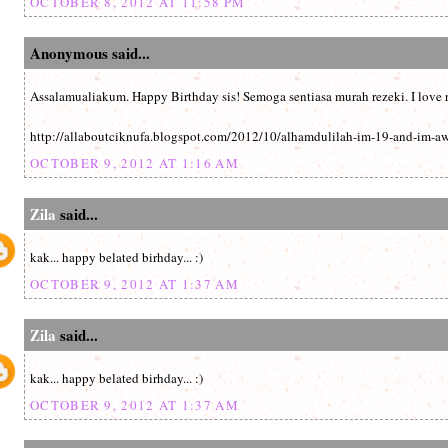
OCTOBER 8, 2012 AT 11:58 PM
Anonymous said...
Assalamualiakum. Happy Birthday sis! Semoga sentiasa murah rezeki. I love r
http://allaboutciknufa.blogspot.com/2012/10/alhamdulilah-im-19-and-im-a
OCTOBER 9, 2012 AT 1:16 AM
Zila
said...
kak... happy belated birhday... :)
OCTOBER 9, 2012 AT 1:37 AM
Zila
said...
kak... happy belated birhday... :)
OCTOBER 9, 2012 AT 1:37 AM