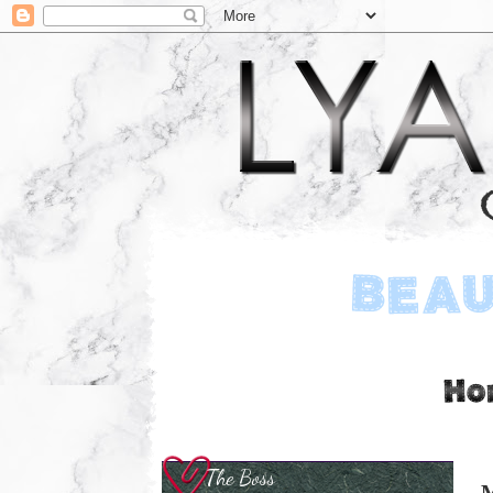
The Boss
M