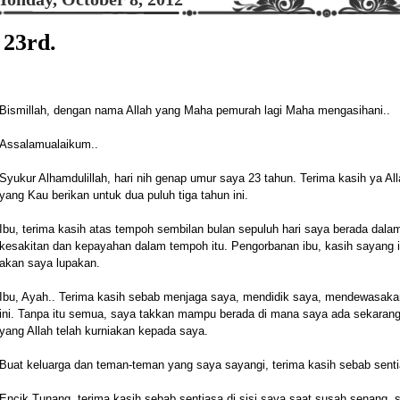
23rd.
Bismillah, dengan nama Allah yang Maha pemurah lagi Maha mengasihani..
Assalamualaikum..
Syukur Alhamdulillah, hari nih genap umur saya 23 tahun. Terima kasih ya Al
yang Kau berikan untuk dua puluh tiga tahun ini.
Ibu, terima kasih atas tempoh sembilan bulan sepuluh hari saya berada dalam 
kesakitan dan kepayahan dalam tempoh itu. Pengorbanan ibu, kasih sayang i
akan saya lupakan.
Ibu, Ayah.. Terima kasih sebab menjaga saya, mendidik saya, mendewasakan
ini. Tanpa itu semua, saya takkan mampu berada di mana saya ada sekarang.
yang Allah telah kurniakan kepada saya.
Buat keluarga dan teman-teman yang saya sayangi, terima kasih sebab sentias
Encik Tunang, terima kasih sebab sentiasa di sisi saya saat susah senang,