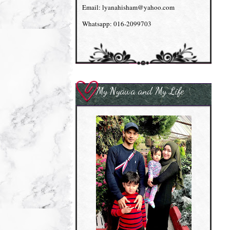
Email: lyanahisham@yahoo.com
Whatsapp: 016-2099703
My Nyawa and My Life