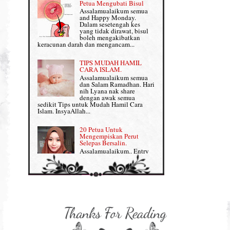
Petua Mengubati Bisul
Penyusuan Bayi
Assalamualaikum semua
Persediaan Haji & Umrah
and Happy Monday.
Perkembangan Minda Bayi
Dalam sesetengah kes
yang tidak dirawat, bisul
Review Part 1: Shaklee bagus ke?
boleh mengakibatkan
Supplement untuk Kehamilan
keracunan darah dan mengancam...
Review Part 2: Shaklee's Slimming Set
TIPS MUDAH HAMIL
Review Part 3: Shaklee's Beauty Set
CARA ISLAM.
Assalamualaikum semua
dan Salam Ramadhan. Hari
Senggugut dan Sindrom PMS
nih Lyana nak share
dengan awak semua
Set Berpantang Shaklee
sedikit Tips untuk Mudah Hamil Cara
Islam. InsyaAllah...
Set Kehamilan Shaklee
20 Petua Untuk
Mengempiskan Perut
Set Mighty Gems
Selepas Bersalin.
Assalamualaikum.. Entry
Set Shaklee yang HOT SELLING
ini khusus Lyana share
dengan Mama-mama yang
baru lepas bersalin tengah berpantang tuu,
Shaklee Collagen Powder
nak kembali kurus, flat da...
Shaklee Collagen Powder (II)
Sharing untuk IBU
HAMIL: 8 Petua Mudah
Supplement Shaklee untuk Kanak-
Untuk Bersalin Normal
kanak
Assalamualaikum semua :)
Entry kali nih Lyana nak