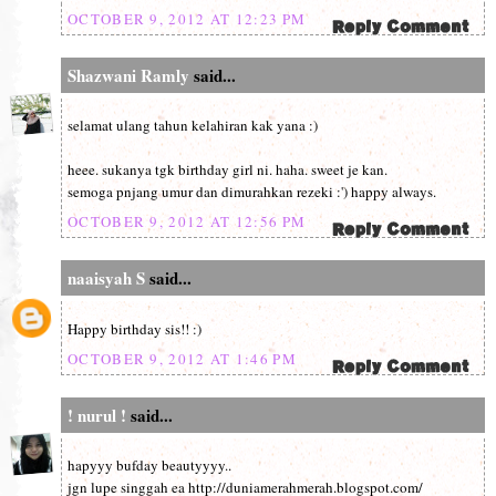
OCTOBER 9, 2012 AT 12:23 PM
Shazwani Ramly
said...
selamat ulang tahun kelahiran kak yana :)
heee. sukanya tgk birthday girl ni. haha. sweet je kan.
semoga pnjang umur dan dimurahkan rezeki :') happy always.
OCTOBER 9, 2012 AT 12:56 PM
naaisyah S
said...
Happy birthday sis!! :)
OCTOBER 9, 2012 AT 1:46 PM
! nurul !
said...
hapyyy bufday beautyyyy..
jgn lupe singgah ea http://duniamerahmerah.blogspot.com/