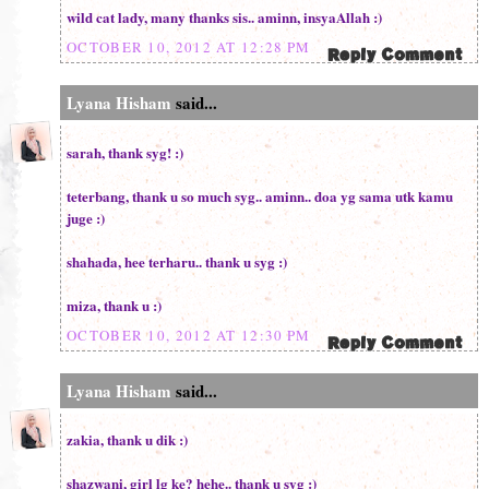
wild cat lady, many thanks sis.. aminn, insyaAllah :)
OCTOBER 10, 2012 AT 12:28 PM
Lyana Hisham
said...
sarah, thank syg! :)
teterbang, thank u so much syg.. aminn.. doa yg sama utk kamu
juge :)
shahada, hee terharu.. thank u syg :)
miza, thank u :)
OCTOBER 10, 2012 AT 12:30 PM
Lyana Hisham
said...
zakia, thank u dik :)
shazwani, girl lg ke? hehe.. thank u syg :)