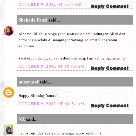
OCTOBER 9, 2012 AT 9:39 AM
Shahada Fauzi
said...
Alhamdulillah..semoga yana sentiasa dalam lindungan Allah dan
berbahagia selalu di samping tersayang..selamat ulangtahun
kelahiran..
#walaupun dah ucap kat fesbuk nak ucap lagi kat belog..hehe..;p
OCTOBER 9, 2012 AT 10:00 AM
mizayusof
said...
Happy Birthday Yana :)
OCTOBER 9, 2012 AT 10:54 AM
NZ
said...
happy birthday kak yana..semoga happy selalu.. :)