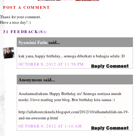
POST A COMMENT
Thanx for your comment.
Have a nice day! :)
31 FEEDBACK(S):
Syamimi Fatin
said...
kak yana, happy birthday... semoga diberkati n bahagia selalu :D
OCTOBER 8, 2012 AT 11:58 PM
Anonymous said...
Assalamualiakum. Happy Birthday sis! Semoga sentiasa murah
rezeki. I love reading your blog. Btw birthday kita samaa :)
http://allaboutciknufa.blogspot.com/2012/10/alhamdulilah-im-19-
and-im-awesome-p.html
OCTOBER 9, 2012 AT 1:16 AM