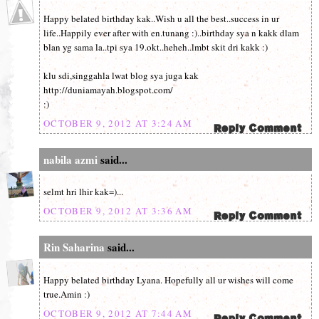
Happy belated birthday kak..Wish u all the best..success in ur
life..Happily ever after with en.tunang :)..birthday sya n kakk dlam
blan yg sama la..tpi sya 19.okt..heheh..lmbt skit dri kakk :)
klu sdi,singgahla lwat blog sya juga kak
http://duniamayah.blogspot.com/
:)
OCTOBER 9, 2012 AT 3:24 AM
nabila azmi
said...
selmt hri lhir kak=)...
OCTOBER 9, 2012 AT 3:36 AM
Rin Saharina
said...
Happy belated birthday Lyana. Hopefully all ur wishes will come
true.Amin :)
OCTOBER 9, 2012 AT 7:44 AM