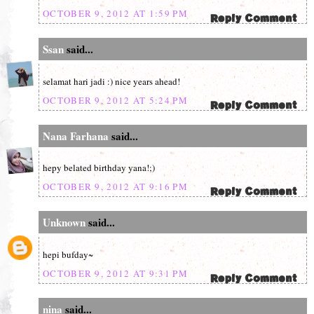
OCTOBER 9, 2012 AT 1:59 PM
Ssan
said...
selamat hari jadi :) nice years ahead!
OCTOBER 9, 2012 AT 5:24 PM
Nana Farhana
said...
hepy belated birthday yana!;)
OCTOBER 9, 2012 AT 9:16 PM
Unknown
said...
hepi bufday~
OCTOBER 9, 2012 AT 9:31 PM
nina
said...