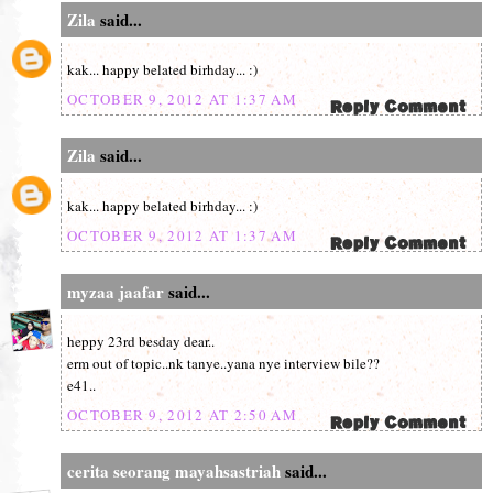
Zila
said...
kak... happy belated birhday... :)
OCTOBER 9, 2012 AT 1:37 AM
Zila
said...
kak... happy belated birhday... :)
OCTOBER 9, 2012 AT 1:37 AM
myzaa jaafar
said...
heppy 23rd besday dear..
erm out of topic..nk tanye..yana nye interview bile??
e41..
OCTOBER 9, 2012 AT 2:50 AM
cerita seorang mayahsastriah
said...