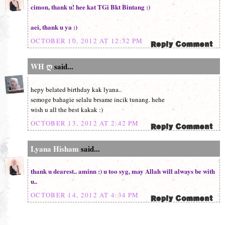
cimon, thank u! hee kat TGi Bkt Bintang :)
aei, thank u ya :)
OCTOBER 10, 2012 AT 12:32 PM
WH ღ
said...
hepy belated birthday kak lyana..
semoge bahagie selalu brsame incik tunang. hehe
wish u all the best kakak :)
OCTOBER 13, 2012 AT 2:42 PM
Lyana Hisham
said...
thank u dearest.. aminn :) u too syg, may Allah will always be with
u..
OCTOBER 14, 2012 AT 4:34 PM