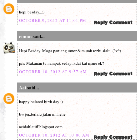
hepi besday...:)
OCTOBER 9, 2012 AT 11:01 PM
cimon
said...
Hepi Besday. Moga panjang umor & murah rezki slalu. (^v^)
p/s: Makanan tu nampak sedap, kdai kat mane ek?
OCTOBER 10, 2012 AT 9:57 AM
Aei
said...
happy belated birth day :)
bw jer..terlalu jalan ni..hehe
aeidahlatiff.blogspot.com
OCTOBER 10, 2012 AT 10:00 AM