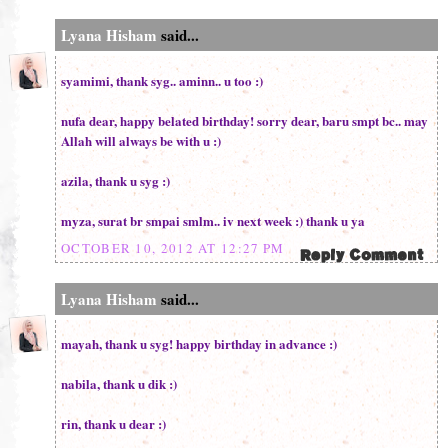
Lyana Hisham
said...
syamimi, thank syg.. aminn.. u too :)
nufa dear, happy belated birthday! sorry dear, baru smpt bc.. may
Allah will always be with u :)
azila, thank u syg :)
myza, surat br smpai smlm.. iv next week :) thank u ya
OCTOBER 10, 2012 AT 12:27 PM
Lyana Hisham
said...
mayah, thank u syg! happy birthday in advance :)
nabila, thank u dik :)
rin, thank u dear :)