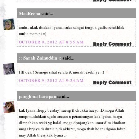
MasReena
said...
amin.. akak doakan lyana.. suka sangat tengok gadis berakhlak
mulia mcm ni =)
OCTOBER 9, 2012 AT 8:55 AM
:: Sarah Zainuddin ::
said...
HB dear! Semoge sihat selalu & murah rezeki ye. :)
OCTOBER 9, 2012 AT 9:24 AM
panglima harapan
said...
kak lyana...hepy besday! saeng il chukka haeyo :D moga Allah
mmprmudahkan sgala urusan n perancangan kak lyana. moga
dlmpahkan rzeki yg halal, moga dpnjangkan umor dlm kbaikan,
moga brjaya di dunia n di akhirat, moga tbah hdapi dgaan hdup.
may Allah bless kak lyana :)