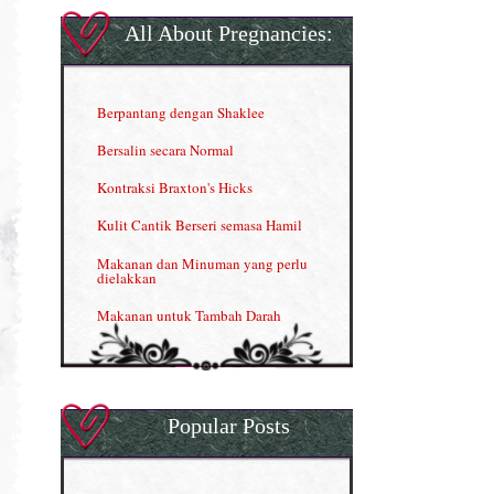
Gla Complex (II)
All About Pregnancies:
Herbal Blend the Magic Cream
INFO: Penyakit Buah Pinggang
Berpantang dengan Shaklee
Kelebihan VITAMIN C & E
Bersalin secara Normal
Menjana income dengan Shaklee
Kontraksi Braxton's Hicks
Menjana income dengan Shaklee (II)
Kulit Cantik Berseri semasa Hamil
NUTRIFERON: Immune Booster
Makanan dan Minuman yang perlu
dielakkan
Nutrisi untuk Ikhtiar Hamil
Makanan untuk Tambah Darah
OMEGA GUARD
Masalah HB rendah?
Omega Guard: EPA & DHA for kids
My Story
OSTEMATRIX
Popular Posts
Normal VS Czer
Pantang Larang dalam Pengambilan
Vitamin
Pemakanan Semasa Hamil
Penjagaan Rambut: Prosante Hair Care