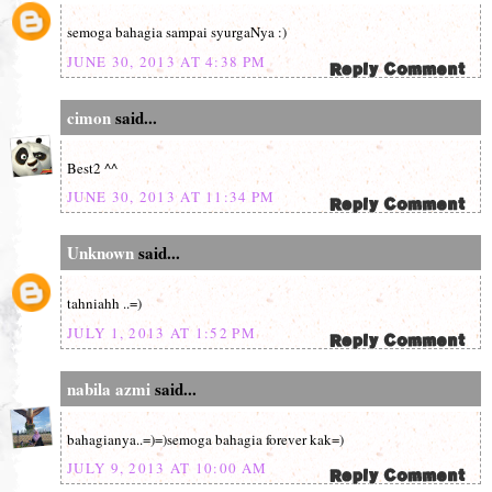
semoga bahagia sampai syurgaNya :)
JUNE 30, 2013 AT 4:38 PM
cimon
said...
Best2 ^^
JUNE 30, 2013 AT 11:34 PM
Unknown
said...
tahniahh ..=)
JULY 1, 2013 AT 1:52 PM
nabila azmi
said...
bahagianya..=)=)semoga bahagia forever kak=)
JULY 9, 2013 AT 10:00 AM