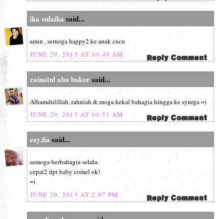
ika sulaika
said...
amin . semoga happy2 ke anak cucu
JUNE 29, 2013 AT 10:49 AM
zainatul abu bakar
said...
Alhamdulillah..tahniah & moga kekal bahagia hingga ke syurga =)
JUNE 29, 2013 AT 10:51 AM
ezy.fia
said...
semoga berbahagia selalu.
cepat2 dpt baby comel ok!
=)
JUNE 29, 2013 AT 2:07 PM