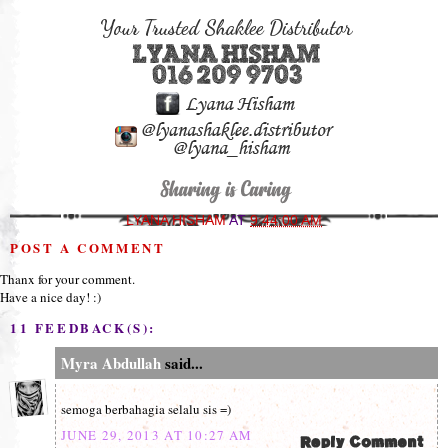
LYANA HISHAM
AT
9:44:00 AM
POST A COMMENT
Thanx for your comment.
Have a nice day! :)
11 FEEDBACK(S):
Myra Abdullah
said...
semoga berbahagia selalu sis =)
JUNE 29, 2013 AT 10:27 AM