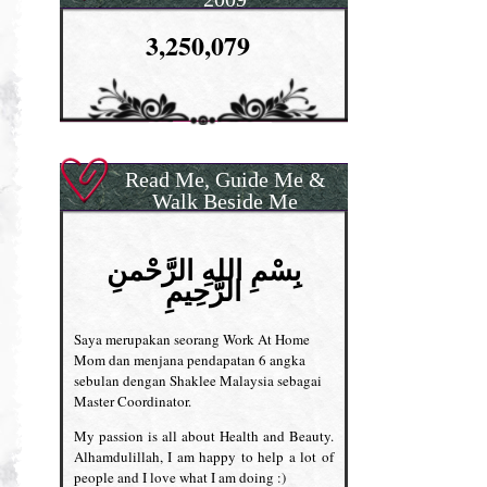
3,250,079
Read Me, Guide Me &
Walk Beside Me
بِسْمِ اللهِ الرَّحْمنِ
الرَّحِيمِ
Saya merupakan seorang Work At Home
Mom dan menjana pendapatan 6 angka
sebulan dengan Shaklee Malaysia sebagai
Master Coordinator.
My passion is all about Health and Beauty.
Alhamdulillah, I am happy to help a lot of
people and I love what I am doing :)