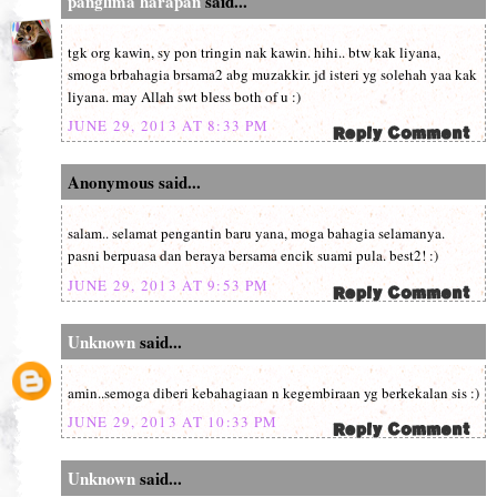
panglima harapan
said...
tgk org kawin, sy pon tringin nak kawin. hihi.. btw kak liyana,
smoga brbahagia brsama2 abg muzakkir. jd isteri yg solehah yaa kak
liyana. may Allah swt bless both of u :)
JUNE 29, 2013 AT 8:33 PM
Anonymous said...
salam.. selamat pengantin baru yana, moga bahagia selamanya.
pasni berpuasa dan beraya bersama encik suami pula. best2! :)
JUNE 29, 2013 AT 9:53 PM
Unknown
said...
amin..semoga diberi kebahagiaan n kegembiraan yg berkekalan sis :)
JUNE 29, 2013 AT 10:33 PM
Unknown
said...