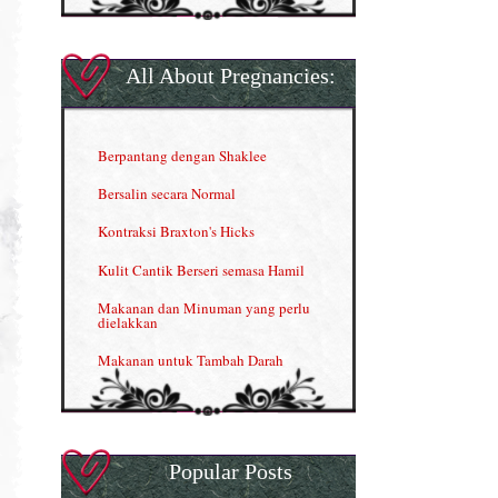
GLA Complex
Gla Complex (II)
All About Pregnancies:
Herbal Blend the Magic Cream
INFO: Penyakit Buah Pinggang
Berpantang dengan Shaklee
Kelebihan VITAMIN C & E
Bersalin secara Normal
Menjana income dengan Shaklee
Kontraksi Braxton's Hicks
Menjana income dengan Shaklee (II)
Kulit Cantik Berseri semasa Hamil
NUTRIFERON: Immune Booster
Makanan dan Minuman yang perlu
dielakkan
Nutrisi untuk Ikhtiar Hamil
Makanan untuk Tambah Darah
OMEGA GUARD
Masalah HB rendah?
Omega Guard: EPA & DHA for kids
My Story
OSTEMATRIX
Popular Posts
Normal VS Czer
Pantang Larang dalam Pengambilan
Vitamin