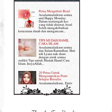
Pemakanan Semasa Hamil
Penjagaan Rambut: Prosante Hair Care
Petua Mengubati Bisul
Penyusuan Bayi
Assalamualaikum semua
Persediaan Haji & Umrah
and Happy Monday.
Perkembangan Minda Bayi
Dalam sesetengah kes
yang tidak dirawat, bisul
Review Part 1: Shaklee bagus ke?
boleh mengakibatkan
Supplement untuk Kehamilan
keracunan darah dan mengancam...
Review Part 2: Shaklee's Slimming Set
TIPS MUDAH HAMIL
Review Part 3: Shaklee's Beauty Set
CARA ISLAM.
Assalamualaikum semua
dan Salam Ramadhan. Hari
Senggugut dan Sindrom PMS
nih Lyana nak share
dengan awak semua
Set Berpantang Shaklee
sedikit Tips untuk Mudah Hamil Cara
Islam. InsyaAllah...
Set Kehamilan Shaklee
20 Petua Untuk
Mengempiskan Perut
Set Mighty Gems
Selepas Bersalin.
Assalamualaikum.. Entry
Set Shaklee yang HOT SELLING
ini khusus Lyana share
dengan Mama-mama yang
baru lepas bersalin tengah berpantang tuu,
Shaklee Collagen Powder
nak kembali kurus, flat da...
Shaklee Collagen Powder (II)
Sharing untuk IBU
HAMIL: 8 Petua Mudah
Supplement Shaklee untuk Kanak-
Untuk Bersalin Normal