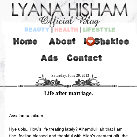
Saturday, June 29, 2013
Life after marriage.
Assalamualaikum..
Hye uols.. How's life treating lately? Alhamdulillah that I am
fine, feeling blessed and thankful with Allah's greatest gift, the