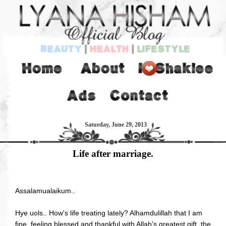
Saturday, June 29, 2013
Life after marriage.
Assalamualaikum..
Hye uols.. How's life treating lately? Alhamdulillah that I am
fine, feeling blessed and thankful with Allah's greatest gift, the