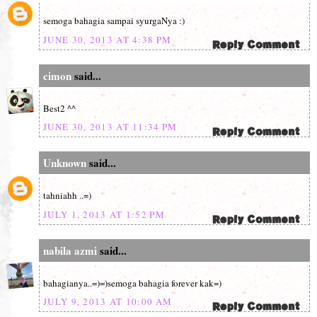
semoga bahagia sampai syurgaNya :)
JUNE 30, 2013 AT 4:38 PM
cimon
said...
Best2 ^^
JUNE 30, 2013 AT 11:34 PM
Unknown
said...
tahniahh ..=)
JULY 1, 2013 AT 1:52 PM
nabila azmi
said...
bahagianya..=)=)semoga bahagia forever kak=)
JULY 9, 2013 AT 10:00 AM