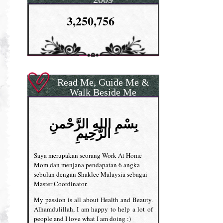
3,250,756
Read Me, Guide Me &
Walk Beside Me
بِسْمِ اللهِ الرَّحْمنِ
الرَّحِيمِ
Saya merupakan seorang Work At Home
Mom dan menjana pendapatan 6 angka
sebulan dengan Shaklee Malaysia sebagai
Master Coordinator.
My passion is all about Health and Beauty.
Alhamdulillah, I am happy to help a lot of
people and I love what I am doing :)