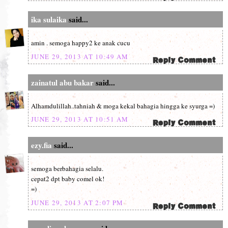
ika sulaika
said...
amin . semoga happy2 ke anak cucu
JUNE 29, 2013 AT 10:49 AM
zainatul abu bakar
said...
Alhamdulillah..tahniah & moga kekal bahagia hingga ke syurga =)
JUNE 29, 2013 AT 10:51 AM
ezy.fia
said...
semoga berbahagia selalu.
cepat2 dpt baby comel ok!
=)
JUNE 29, 2013 AT 2:07 PM