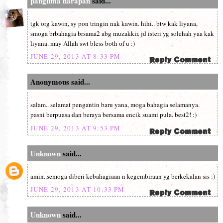
panglima harapan
said...
tgk org kawin, sy pon tringin nak kawin. hihi.. btw kak liyana,
smoga brbahagia brsama2 abg muzakkir. jd isteri yg solehah yaa kak
liyana. may Allah swt bless both of u :)
JUNE 29, 2013 AT 8:33 PM
Anonymous said...
salam.. selamat pengantin baru yana, moga bahagia selamanya.
pasni berpuasa dan beraya bersama encik suami pula. best2! :)
JUNE 29, 2013 AT 9:53 PM
Unknown
said...
amin..semoga diberi kebahagiaan n kegembiraan yg berkekalan sis :)
JUNE 29, 2013 AT 10:33 PM
Unknown
said...