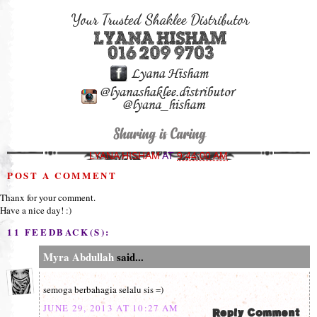
LYANA HISHAM
AT
9:44:00 AM
POST A COMMENT
Thanx for your comment.
Have a nice day! :)
11 FEEDBACK(S):
Myra Abdullah
said...
semoga berbahagia selalu sis =)
JUNE 29, 2013 AT 10:27 AM