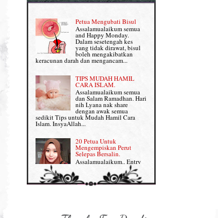
Pemakanan Semasa Hamil
Penjagaan Rambut: Prosante Hair Care
Petua Mengubati Bisul
Penyusuan Bayi
Assalamualaikum semua
Persediaan Haji & Umrah
and Happy Monday.
Perkembangan Minda Bayi
Dalam sesetengah kes
yang tidak dirawat, bisul
Review Part 1: Shaklee bagus ke?
boleh mengakibatkan
Supplement untuk Kehamilan
keracunan darah dan mengancam...
Review Part 2: Shaklee's Slimming Set
TIPS MUDAH HAMIL
Review Part 3: Shaklee's Beauty Set
CARA ISLAM.
Assalamualaikum semua
dan Salam Ramadhan. Hari
Senggugut dan Sindrom PMS
nih Lyana nak share
dengan awak semua
Set Berpantang Shaklee
sedikit Tips untuk Mudah Hamil Cara
Islam. InsyaAllah...
Set Kehamilan Shaklee
20 Petua Untuk
Mengempiskan Perut
Set Mighty Gems
Selepas Bersalin.
Assalamualaikum.. Entry
Set Shaklee yang HOT SELLING
ini khusus Lyana share
dengan Mama-mama yang
baru lepas bersalin tengah berpantang tuu,
Shaklee Collagen Powder
nak kembali kurus, flat da...
Shaklee Collagen Powder (II)
Sharing untuk IBU
HAMIL: 8 Petua Mudah
Supplement Shaklee untuk Kanak-
Untuk Bersalin Normal