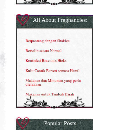
GLA Complex
Gla Complex (II)
All About Pregnancies:
Herbal Blend the Magic Cream
INFO: Penyakit Buah Pinggang
Berpantang dengan Shaklee
Kelebihan VITAMIN C & E
Bersalin secara Normal
Menjana income dengan Shaklee
Kontraksi Braxton's Hicks
Menjana income dengan Shaklee (II)
Kulit Cantik Berseri semasa Hamil
NUTRIFERON: Immune Booster
Makanan dan Minuman yang perlu
dielakkan
Nutrisi untuk Ikhtiar Hamil
Makanan untuk Tambah Darah
OMEGA GUARD
Masalah HB rendah?
Omega Guard: EPA & DHA for kids
My Story
OSTEMATRIX
Popular Posts
Normal VS Czer
Pantang Larang dalam Pengambilan
Vitamin