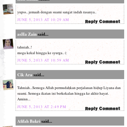
yupss.. jemaah dengan suami sangat indah rasanya..
JUNE 5, 2013 AT 10:29 AM
asHa Zain
said...
tahniah..!
moga kekal hingga ke syurga.. (:
JUNE 5, 2013 AT 10:59 AM
Cik Ara
said...
Tahniah...Semoga Allah permudahkan perjalanan hidup Liyana dan
suami. Semoga ikatan ini berkekalan hingga ke akhir hayat.
Aminn...
JUNE 5, 2013 AT 2:49 PM
Afifah Bakri
said...