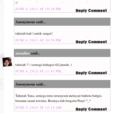
;)
JUNE 4, 2013 AT 10:28 PM
Anonymous said...
tahniah kak! cantik sangat!
JUNE 4, 2013 AT 10:59 PM
aienalias
said...
tahniah !! :) semoga bahagia till jannah :)
JUNE 4, 2013 AT 11:43 PM
Anonymous said...
Tahniah Yana, semoga terus tersenyum melayari bahtera bahgia
bersama suami tercinta. Bestnya dah bergelar Puan! ^_^
JUNE 5, 2013 AT 12:14 AM