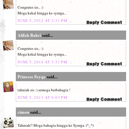
Congrates sis.. :)
Moga kekal hingga ke syurga...
JUNE 5, 2013 AT 3:31 PM
Afifah Bakri
said...
Congrates sis.. :)
Moga kekal hingga ke syurga...
JUNE 5, 2013 AT 3:31 PM
Princess Feyqa
said...
tahniah sis :) semoga berbahagia !
JUNE 5, 2013 AT 6:03 PM
cimon
said...
Tahniah!! Moga bahagia hingga ke Syurga. (^_^)