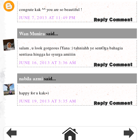
congrate kak ^^ you are so beautiful !
JUNE 7, 2013 AT 11:49 PM
Wan Munira
said...
salam , u look gorgeous lYana :) tahniahh ye semOga bahagia
sentiasa hingga ke syurga amiiiin
JUNE 16, 2013 AT 3:36 AM
nabila azmi
said...
happy for u kak=)
JUNE 19, 2013 AT 3:35 AM