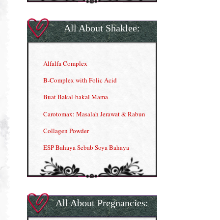
All About Shaklee:
Alfalfa Complex
B-Complex with Folic Acid
Buat Bakal-bakal Mama
Carotomax: Masalah Jerawat & Rabun
Collagen Powder
ESP Bahaya Sebab Soya Bahaya
ESP Produk Shaklee Paling HOT
GLA Complex
Gla Complex (II)
All About Pregnancies:
Herbal Blend the Magic Cream