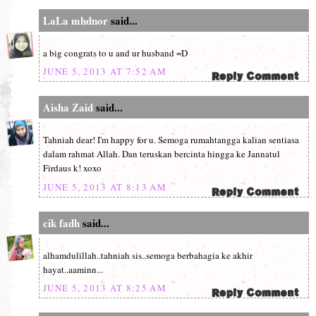
LaLa mhdnor
said...
a big congrats to u and ur husband =D
JUNE 5, 2013 AT 7:52 AM
Aisha Zaid
said...
Tahniah dear! I'm happy for u. Semoga rumahtangga kalian sentiasa
dalam rahmat Allah. Dan teruskan bercinta hingga ke Jannatul
Firdaus k! xoxo
JUNE 5, 2013 AT 8:13 AM
cik fadh
said...
alhamdulillah..tahniah sis..semoga berbahagia ke akhir
hayat..aaminn...
JUNE 5, 2013 AT 8:25 AM