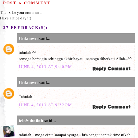
POST A COMMENT
Thanx for your comment.
Have a nice day! :)
27 FEEDBACK(S):
Unknown
said...
tahniah ^^
semoga berbagia sehingga akhir hayat....semoga diberkati Allah...^^
JUNE 4, 2013 AT 9:10 PM
Unknown
said...
Tahniah!
JUNE 4, 2013 AT 9:22 PM
ielaSuhailah
said...
tahniah... moga cinta sampai syurga... btw sangat cantek time nikah..