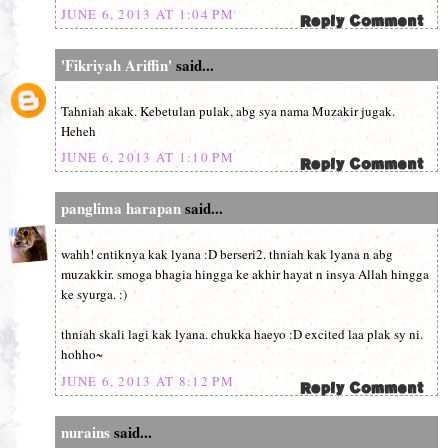
JUNE 6, 2013 AT 1:04 PM
'Fikriyah Ariffin'
said...
Tahniah akak. Kebetulan pulak, abg sya nama Muzakir jugak.
Heheh
JUNE 6, 2013 AT 1:10 PM
panglima harapan
said...
wahh! cntiknya kak lyana :D berseri2. thniah kak lyana n abg
muzakkir. smoga bhagia hingga ke akhir hayat n insya Allah hingga
ke syurga. :)
thniah skali lagi kak lyana. chukka haeyo :D excited laa plak sy ni.
hohho~
JUNE 6, 2013 AT 8:12 PM
nurains
said...