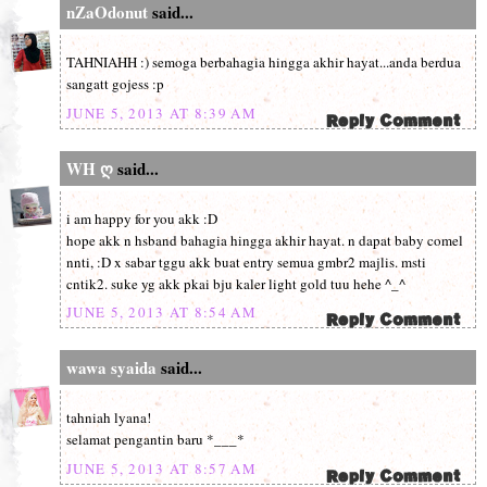
nZaOdonut
said...
TAHNIAHH :) semoga berbahagia hingga akhir hayat...anda berdua
sangatt gojess :p
JUNE 5, 2013 AT 8:39 AM
WH ღ
said...
i am happy for you akk :D
hope akk n hsband bahagia hingga akhir hayat. n dapat baby comel
nnti, :D x sabar tggu akk buat entry semua gmbr2 majlis. msti
cntik2. suke yg akk pkai bju kaler light gold tuu hehe ^_^
JUNE 5, 2013 AT 8:54 AM
wawa syaida
said...
tahniah lyana!
selamat pengantin baru *___*
JUNE 5, 2013 AT 8:57 AM