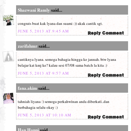
Shazwani Ramly
said...
congrats buat kak lyana dan suami :)) akak cantik sgt.
JUNE 5, 2013 AT 9:45 AM
zarifahmr
said...
cantiknya lyana. semoga bahagia hingga ke jannah. btw lyana
belajar kat kmj ke? kalau sesi 07/08 sama batch la kita :)
JUNE 5, 2013 AT 9:57 AM
fana.akim
said...
tahniah liyana :) semoga perkahwinan anda diberkati..dan
berbahagia selalu okay :)
JUNE 5, 2013 AT 10:10 AM
Han Hanni
said...