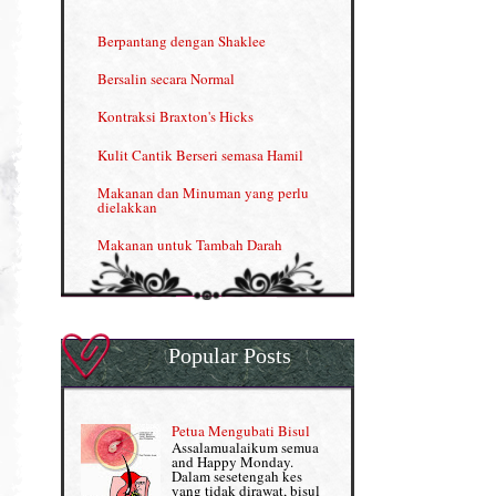
INFO: Penyakit Buah Pinggang
Berpantang dengan Shaklee
Kelebihan VITAMIN C & E
Bersalin secara Normal
Menjana income dengan Shaklee
Kontraksi Braxton's Hicks
Menjana income dengan Shaklee (II)
Kulit Cantik Berseri semasa Hamil
NUTRIFERON: Immune Booster
Makanan dan Minuman yang perlu
dielakkan
Nutrisi untuk Ikhtiar Hamil
Makanan untuk Tambah Darah
OMEGA GUARD
Masalah HB rendah?
Omega Guard: EPA & DHA for kids
My Story
OSTEMATRIX
Popular Posts
Normal VS Czer
Pantang Larang dalam Pengambilan
Vitamin
Pemakanan Semasa Hamil
Penjagaan Rambut: Prosante Hair Care
Petua Mengubati Bisul
Penyusuan Bayi
Assalamualaikum semua
Persediaan Haji & Umrah
and Happy Monday.
Perkembangan Minda Bayi
Dalam sesetengah kes
yang tidak dirawat, bisul
Review Part 1: Shaklee bagus ke?