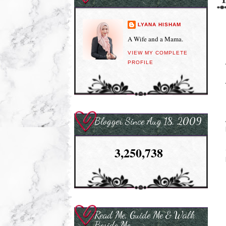
LYANA HISHAM
A Wife and a Mama.
VIEW MY COMPLETE
PROFILE
Blogger Since Aug 18, 2009
3,250,738
Read Me, Guide Me & Walk
Beside Me