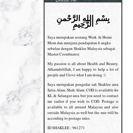
بِسْمِ اللهِ الرَّحْمنِ
الرَّحِيمِ
Saya merupakan seorang Work At Home
Mom dan menjana pendapatan 6 angka
sebulan dengan Shaklee Malaysia sebagai
Master Coordinator.
My passion is all about Health and Beauty.
Alhamdulillah, I am happy to help a lot of
people and I love what I am doing :)
Saya merupakan pengedar sah Shaklee area
Setia Alam, Shah Alam. COD is available for
KL & Selangor area but you need to contact
me earlier if you wish to COD. Postage is
available to all around Malaysia and also
outside Malaysia as well but the rate will be
according to postage rates.
ID SHAKLEE : 961271