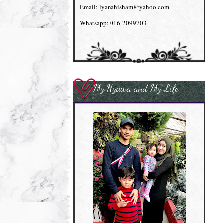
Email: lyanahisham@yahoo.com
Whatsapp: 016-2099703
My Nyawa and My Life