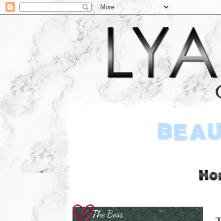
The Boss
T