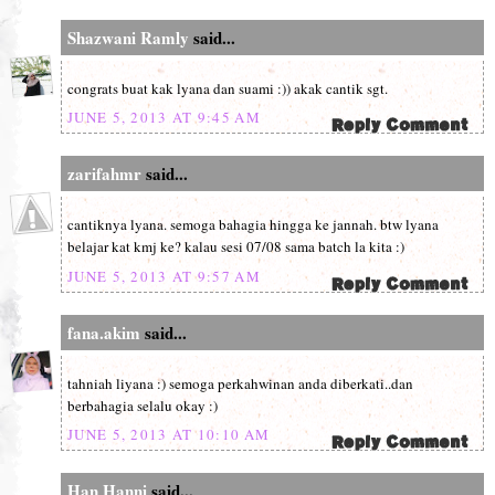
Shazwani Ramly
said...
congrats buat kak lyana dan suami :)) akak cantik sgt.
JUNE 5, 2013 AT 9:45 AM
zarifahmr
said...
cantiknya lyana. semoga bahagia hingga ke jannah. btw lyana
belajar kat kmj ke? kalau sesi 07/08 sama batch la kita :)
JUNE 5, 2013 AT 9:57 AM
fana.akim
said...
tahniah liyana :) semoga perkahwinan anda diberkati..dan
berbahagia selalu okay :)
JUNE 5, 2013 AT 10:10 AM
Han Hanni
said...