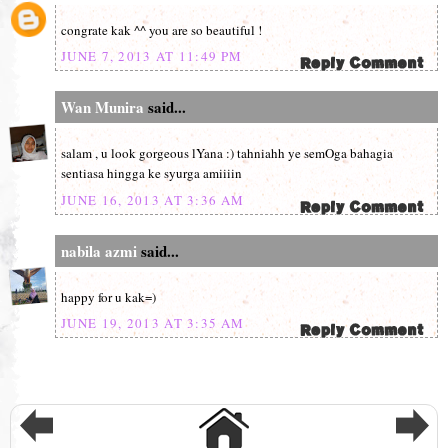
congrate kak ^^ you are so beautiful !
JUNE 7, 2013 AT 11:49 PM
Wan Munira
said...
salam , u look gorgeous lYana :) tahniahh ye semOga bahagia
sentiasa hingga ke syurga amiiiin
JUNE 16, 2013 AT 3:36 AM
nabila azmi
said...
happy for u kak=)
JUNE 19, 2013 AT 3:35 AM