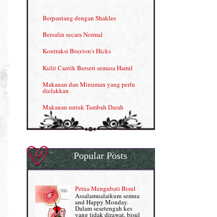
INFO: Penyakit Buah Pinggang
Berpantang dengan Shaklee
Kelebihan VITAMIN C & E
Bersalin secara Normal
Menjana income dengan Shaklee
Kontraksi Braxton's Hicks
Menjana income dengan Shaklee (II)
Kulit Cantik Berseri semasa Hamil
NUTRIFERON: Immune Booster
Makanan dan Minuman yang perlu
dielakkan
Nutrisi untuk Ikhtiar Hamil
Makanan untuk Tambah Darah
OMEGA GUARD
Masalah HB rendah?
Omega Guard: EPA & DHA for kids
My Story
OSTEMATRIX
Popular Posts
Normal VS Czer
Pantang Larang dalam Pengambilan
Vitamin
Pemakanan Semasa Hamil
Penjagaan Rambut: Prosante Hair Care
Petua Mengubati Bisul
Penyusuan Bayi
Assalamualaikum semua
Persediaan Haji & Umrah
and Happy Monday.
Perkembangan Minda Bayi
Dalam sesetengah kes
yang tidak dirawat, bisul
Review Part 1: Shaklee bagus ke?