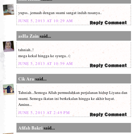
yupss.. jemaah dengan suami sangat indah rasanya..
JUNE 5, 2013 AT 10:29 AM
asHa Zain
said...
tahniah..!
moga kekal hingga ke syurga.. (:
JUNE 5, 2013 AT 10:59 AM
Cik Ara
said...
Tahniah...Semoga Allah permudahkan perjalanan hidup Liyana dan
suami. Semoga ikatan ini berkekalan hingga ke akhir hayat.
Aminn...
JUNE 5, 2013 AT 2:49 PM
Afifah Bakri
said...