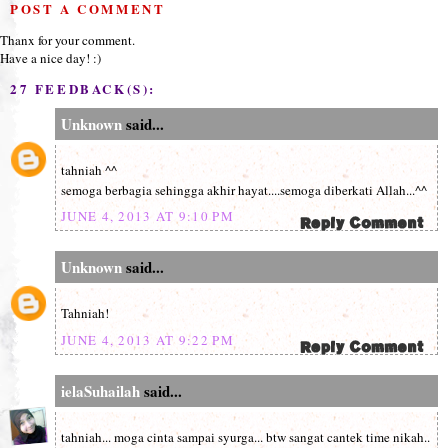
POST A COMMENT
Thanx for your comment.
Have a nice day! :)
27 FEEDBACK(S):
Unknown
said...
tahniah ^^
semoga berbagia sehingga akhir hayat....semoga diberkati Allah...^^
JUNE 4, 2013 AT 9:10 PM
Unknown
said...
Tahniah!
JUNE 4, 2013 AT 9:22 PM
ielaSuhailah
said...
tahniah... moga cinta sampai syurga... btw sangat cantek time nikah..