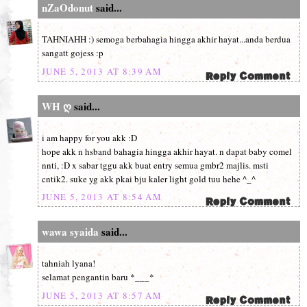
nZaOdonut
said...
TAHNIAHH :) semoga berbahagia hingga akhir hayat...anda berdua
sangatt gojess :p
JUNE 5, 2013 AT 8:39 AM
WH ღ
said...
i am happy for you akk :D
hope akk n hsband bahagia hingga akhir hayat. n dapat baby comel
nnti, :D x sabar tggu akk buat entry semua gmbr2 majlis. msti
cntik2. suke yg akk pkai bju kaler light gold tuu hehe ^_^
JUNE 5, 2013 AT 8:54 AM
wawa syaida
said...
tahniah lyana!
selamat pengantin baru *___*
JUNE 5, 2013 AT 8:57 AM