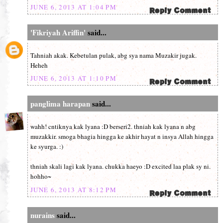
JUNE 6, 2013 AT 1:04 PM
'Fikriyah Ariffin'
said...
Tahniah akak. Kebetulan pulak, abg sya nama Muzakir jugak.
Heheh
JUNE 6, 2013 AT 1:10 PM
panglima harapan
said...
wahh! cntiknya kak lyana :D berseri2. thniah kak lyana n abg
muzakkir. smoga bhagia hingga ke akhir hayat n insya Allah hingga
ke syurga. :)
thniah skali lagi kak lyana. chukka haeyo :D excited laa plak sy ni.
hohho~
JUNE 6, 2013 AT 8:12 PM
nurains
said...