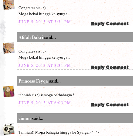
Congrates sis.. :)
Moga kekal hingga ke syurga...
JUNE 5, 2013 AT 3:31 PM
Afifah Bakri
said...
Congrates sis.. :)
Moga kekal hingga ke syurga...
JUNE 5, 2013 AT 3:31 PM
Princess Feyqa
said...
tahniah sis :) semoga berbahagia !
JUNE 5, 2013 AT 6:03 PM
cimon
said...
Tahniah!! Moga bahagia hingga ke Syurga. (^_^)