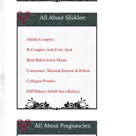
All About Shaklee:
Alfalfa Complex
B-Complex with Folic Acid
Buat Bakal-bakal Mama
Carotomax: Masalah Jerawat & Rabun
Collagen Powder
ESP Bahaya Sebab Soya Bahaya
ESP Produk Shaklee Paling HOT
GLA Complex
Gla Complex (II)
All About Pregnancies:
Herbal Blend the Magic Cream