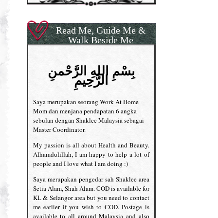
Read Me, Guide Me &
Walk Beside Me
بِسْمِ اللهِ الرَّحْمنِ
الرَّحِيمِ
Saya merupakan seorang Work At Home
Mom dan menjana pendapatan 6 angka
sebulan dengan Shaklee Malaysia sebagai
Master Coordinator.
My passion is all about Health and Beauty.
Alhamdulillah, I am happy to help a lot of
people and I love what I am doing :)
Saya merupakan pengedar sah Shaklee area
Setia Alam, Shah Alam. COD is available for
KL & Selangor area but you need to contact
me earlier if you wish to COD. Postage is
available to all around Malaysia and also