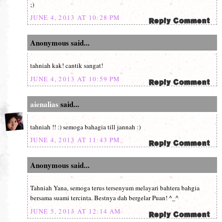
;)
JUNE 4, 2013 AT 10:28 PM
Anonymous said...
tahniah kak! cantik sangat!
JUNE 4, 2013 AT 10:59 PM
aienalias
said...
tahniah !! :) semoga bahagia till jannah :)
JUNE 4, 2013 AT 11:43 PM
Anonymous said...
Tahniah Yana, semoga terus tersenyum melayari bahtera bahgia
bersama suami tercinta. Bestnya dah bergelar Puan! ^_^
JUNE 5, 2013 AT 12:14 AM