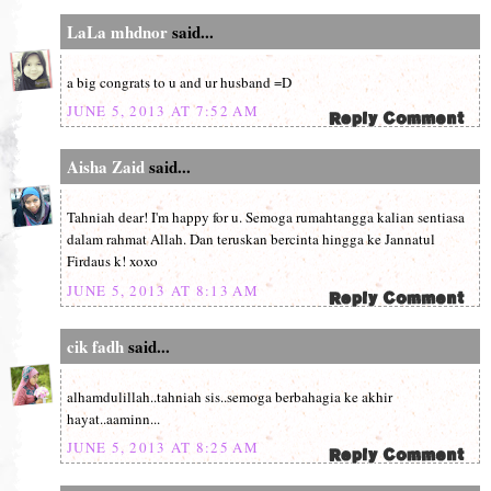
LaLa mhdnor
said...
a big congrats to u and ur husband =D
JUNE 5, 2013 AT 7:52 AM
Aisha Zaid
said...
Tahniah dear! I'm happy for u. Semoga rumahtangga kalian sentiasa
dalam rahmat Allah. Dan teruskan bercinta hingga ke Jannatul
Firdaus k! xoxo
JUNE 5, 2013 AT 8:13 AM
cik fadh
said...
alhamdulillah..tahniah sis..semoga berbahagia ke akhir
hayat..aaminn...
JUNE 5, 2013 AT 8:25 AM