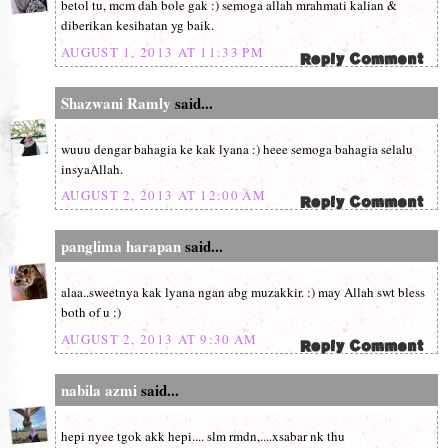
betol tu, mcm dah bole gak :) semoga allah mrahmati kalian &
diberikan kesihatan yg baik.
AUGUST 1, 2013 AT 11:33 PM
Shazwani Ramly
said...
wuuu dengar bahagia ke kak lyana :) heee semoga bahagia selalu
insyaAllah.
AUGUST 2, 2013 AT 12:00 AM
panglima harapan
said...
alaa..sweetnya kak lyana ngan abg muzakkir. :) may Allah swt bless
both of u :)
AUGUST 2, 2013 AT 9:30 AM
nabila azmi
said...
hepi nyee tgok akk hepi.... slm rmdn,....xsabar nk thu