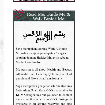
Read Me, Guide Me &
Walk Beside Me
بِسْمِ اللهِ الرَّحْمنِ
الرَّحِيمِ
Saya merupakan seorang Work At Home
Mom dan menjana pendapatan 6 angka
sebulan dengan Shaklee Malaysia sebagai
Master Coordinator.
My passion is all about Health and Beauty.
Alhamdulillah, I am happy to help a lot of
people and I love what I am doing :)
Saya merupakan pengedar sah Shaklee area
Setia Alam, Shah Alam. COD is available for
KL & Selangor area but you need to contact
me earlier if you wish to COD. Postage is
available to all around Malaysia and also