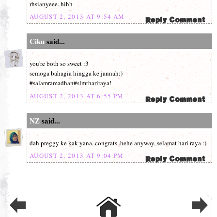
rhsianyeee..hihh
AUGUST 2, 2013 AT 9:54 AM
Ciku
said...
you're both so sweet :3
semoga bahagia hingga ke jannah:)
#salamramadhan#slmthariraya!
AUGUST 2, 2013 AT 6:55 PM
NZ
said...
dah preggy ke kak yana..congrats..hehe anyway, selamat hari raya :)
AUGUST 2, 2013 AT 9:04 PM