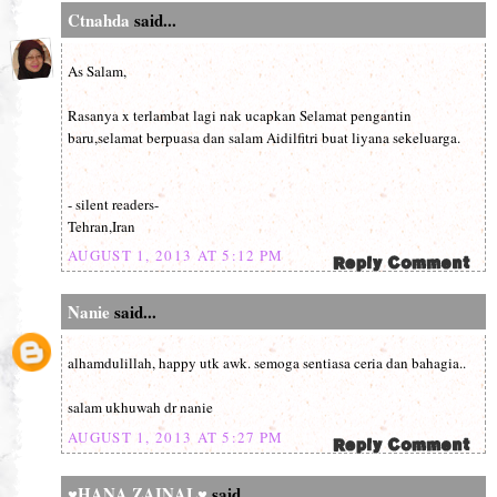
Ctnahda
said...
As Salam,
Rasanya x terlambat lagi nak ucapkan Selamat pengantin
baru,selamat berpuasa dan salam Aidilfitri buat liyana sekeluarga.
- silent readers-
Tehran,Iran
AUGUST 1, 2013 AT 5:12 PM
Nanie
said...
alhamdulillah, happy utk awk. semoga sentiasa ceria dan bahagia..
salam ukhuwah dr nanie
AUGUST 1, 2013 AT 5:27 PM
♥HANA ZAINAL♥
said...