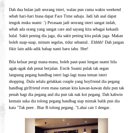
Dah dua bulan jadi seorang isteri, walau pun cuma waktu weekend
sebab hari-hari biasa dapat Face Time sahaja. Jadi lah asal dapat
tengok muka suami :') Perasaan jadi seorang isteri sangat indah,
sebab ada orang yang sangat care and sayang kita sebagai kekasih
halal. Sakit pening dia jaga, dia sakit pening kita pulak jaga. Makan
boleh suap-suap, minum segelas, tidur sebantal.. Ehhhh! Dah jangan
fikir lain adik-adik babap nanti baru tahu. Hee!
Bila keluar pergi mana-mana, boleh paut-paut lengan suami bila
agak-agak dah penat berjalan. Encik Suami pulak tak segan
langsung pegang handbag isteri lagi-lagi masa teman isteri
shopping. Dulu selalu gelakkan couple yang boyfriend dia pegang
handbag girlfriend even masa zaman kita kawan-kawan dulu pun tak
penah bagi dia pegang and dia pun tak nak kot pegang. Dah kahwin
kemain suka dia tolong pegang handbag siap mintak balik pun dia
kata "Tak peee.. Biar B tolong pegang.."Lahai cair I dengar..