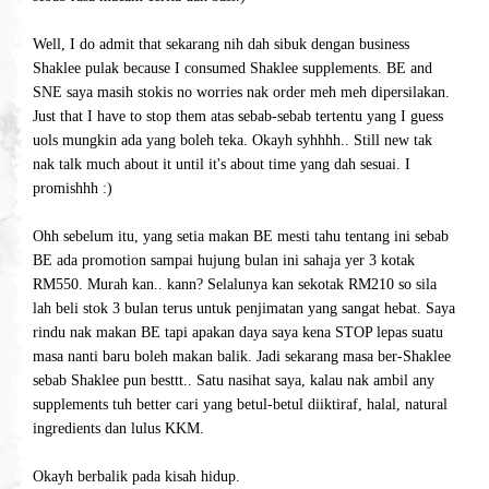
Well, I do admit that sekarang nih dah sibuk dengan business
Shaklee pulak because I consumed Shaklee supplements. BE and
SNE saya masih stokis no worries nak order meh meh dipersilakan.
Just that I have to stop them atas sebab-sebab tertentu yang I guess
uols mungkin ada yang boleh teka. Okayh syhhhh.. Still new tak
nak talk much about it until it's about time yang dah sesuai. I
promishhh :)
Ohh sebelum itu, yang setia makan BE mesti tahu tentang ini sebab
BE ada promotion sampai hujung bulan ini sahaja yer 3 kotak
RM550. Murah kan.. kann? Selalunya kan sekotak RM210 so sila
lah beli stok 3 bulan terus untuk penjimatan yang sangat hebat. Saya
rindu nak makan BE tapi apakan daya saya kena STOP lepas suatu
masa nanti baru boleh makan balik. Jadi sekarang masa ber-Shaklee
sebab Shaklee pun besttt.. Satu nasihat saya, kalau nak ambil any
supplements tuh better cari yang betul-betul diiktiraf, halal, natural
ingredients dan lulus KKM.
Okayh berbalik pada kisah hidup.