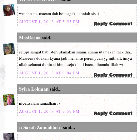
waaahh sis. macam dah bole agak. tahniah sis :)
AUGUST 1, 2013 AT 5:55 PM
MasReena
said...
setuju sangat bab isteri utamakan suami, suami utamakan mak dia..
Masreena doakan Lyana jadi menantu perempuan yg mithali, insya
allah selamat dunia akhirat.. sejuk hati baca, alhamdulillah =)
AUGUST 1, 2013 AT 9:04 PM
Syira Lokman
said...
nice...salam ramadhan :)
AUGUST 1, 2013 AT 9:59 PM
:: Sarah Zainuddin ::
said...