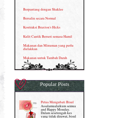
INFO: Penyakit Buah Pinggang
Berpantang dengan Shaklee
Kelebihan VITAMIN C & E
Bersalin secara Normal
Menjana income dengan Shaklee
Kontraksi Braxton's Hicks
Menjana income dengan Shaklee (II)
Kulit Cantik Berseri semasa Hamil
NUTRIFERON: Immune Booster
Makanan dan Minuman yang perlu
dielakkan
Nutrisi untuk Ikhtiar Hamil
Makanan untuk Tambah Darah
OMEGA GUARD
Masalah HB rendah?
Omega Guard: EPA & DHA for kids
My Story
OSTEMATRIX
Popular Posts
Normal VS Czer
Pantang Larang dalam Pengambilan
Vitamin
Pemakanan Semasa Hamil
Penjagaan Rambut: Prosante Hair Care
Petua Mengubati Bisul
Penyusuan Bayi
Assalamualaikum semua
Persediaan Haji & Umrah
and Happy Monday.
Perkembangan Minda Bayi
Dalam sesetengah kes
yang tidak dirawat, bisul
Review Part 1: Shaklee bagus ke?