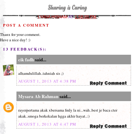
LYANA HISHAM
AT
1:58:00 PM
POST A COMMENT
Thanx for your comment.
Have a nice day! :)
13 FEEDBACK(S):
cik fadh
said...
alhamdulillah..tahniah sis ;)
AUGUST 1, 2013 AT 4:38 PM
Mysara Ab Rahman
said...
rayerpertama akak xbersama fmly la ni...wah..best je baca cter
akak..smoga berkekalan hgga akhir hayat..:)
AUGUST 1, 2013 AT 4:47 PM