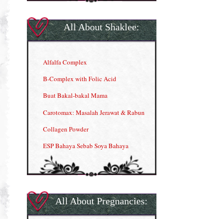
All About Shaklee:
Alfalfa Complex
B-Complex with Folic Acid
Buat Bakal-bakal Mama
Carotomax: Masalah Jerawat & Rabun
Collagen Powder
ESP Bahaya Sebab Soya Bahaya
ESP Produk Shaklee Paling HOT
GLA Complex
Gla Complex (II)
All About Pregnancies:
Herbal Blend the Magic Cream