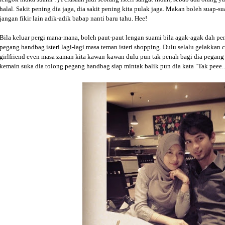
halal. Sakit pening dia jaga, dia sakit pening kita pulak jaga. Makan boleh suap-s
jangan fikir lain adik-adik babap nanti baru tahu. Hee!
Bila keluar pergi mana-mana, boleh paut-paut lengan suami bila agak-agak dah pe
pegang handbag isteri lagi-lagi masa teman isteri shopping. Dulu selalu gelakkan
girlfriend even masa zaman kita kawan-kawan dulu pun tak penah bagi dia pegang
kemain suka dia tolong pegang handbag siap mintak balik pun dia kata "Tak peee.. 