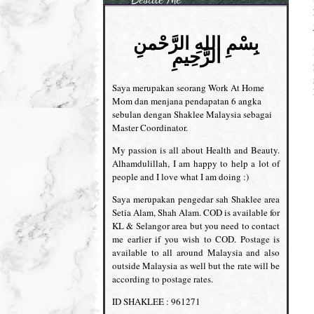
بِسْمِ اللهِ الرَّحْمنِ
الرَّحِيمِ
Saya merupakan seorang Work At Home
Mom dan menjana pendapatan 6 angka
sebulan dengan Shaklee Malaysia sebagai
Master Coordinator.
My passion is all about Health and Beauty.
Alhamdulillah, I am happy to help a lot of
people and I love what I am doing :)
Saya merupakan pengedar sah Shaklee area
Setia Alam, Shah Alam. COD is available for
KL & Selangor area but you need to contact
me earlier if you wish to COD. Postage is
available to all around Malaysia and also
outside Malaysia as well but the rate will be
according to postage rates.
ID SHAKLEE : 961271