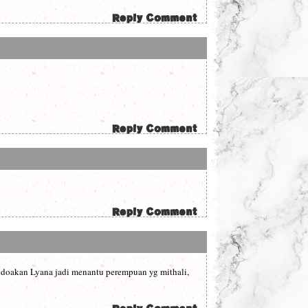
a doakan Lyana jadi menantu perempuan yg mithali,