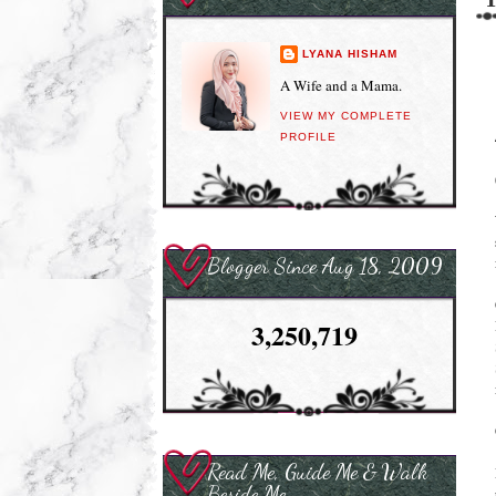
LYANA HISHAM
A Wife and a Mama.
VIEW MY COMPLETE
PROFILE
Blogger Since Aug 18, 2009
3,250,719
Read Me, Guide Me & Walk
Beside Me