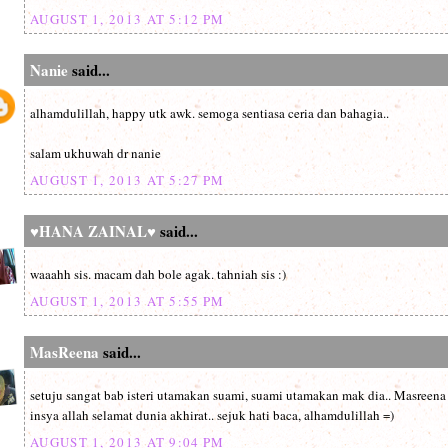
AUGUST 1, 2013 AT 5:12 PM
Nanie
said...
alhamdulillah, happy utk awk. semoga sentiasa ceria dan bahagia..
salam ukhuwah dr nanie
AUGUST 1, 2013 AT 5:27 PM
♥HANA ZAINAL♥
said...
waaahh sis. macam dah bole agak. tahniah sis :)
AUGUST 1, 2013 AT 5:55 PM
MasReena
said...
setuju sangat bab isteri utamakan suami, suami utamakan mak dia.. Masreen
insya allah selamat dunia akhirat.. sejuk hati baca, alhamdulillah =)
AUGUST 1, 2013 AT 9:04 PM