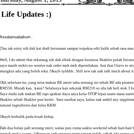
Life Updates :)
Assalamualaikum..
(Tau tak entry nih dah kat draft berzaman sampai terpaksa edit balik sebab rasa mac
Well, I do admit that sekarang nih dah sibuk dengan business Shaklee pulak bec
saya masih stokis no worries nak order meh meh dipersilakan. Just that I have to st
mungkin ada yang boleh teka. Okayh syhhhh.. Still new tak nak talk much about it u
Ohh sebelum itu, yang setia makan BE mesti tahu tentang ini sebab BE ada promot
RM550. Murah kan.. kann? Selalunya kan sekotak RM210 so sila lah beli stok 3 bu
Saya rindu nak makan BE tapi apakan daya saya kena STOP lepas suatu masa nanti 
Shaklee sebab Shaklee pun besttt.. Satu nasihat saya, kalau nak ambil any supplement
natural ingredients dan lulus KKM.
Okayh berbalik pada kisah hidup.
Dah dua bulan jadi seorang isteri, walau pun cuma waktu weekend sebab hari-hari b
tengok muka suami :') Perasaan jadi seorang isteri sangat indah, sebab ada orang y