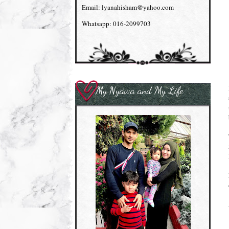
Email: lyanahisham@yahoo.com
Whatsapp: 016-2099703
My Nyawa and My Life