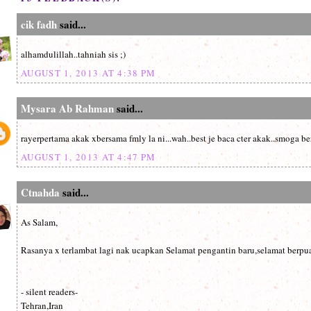
cik fadh
said...
alhamdulillah..tahniah sis ;)
AUGUST 1, 2013 AT 4:38 PM
Mysara Ab Rahman
said...
rayerpertama akak xbersama fmly la ni...wah..best je baca cter akak..smoga be
AUGUST 1, 2013 AT 4:47 PM
Ctnahda
said...
As Salam,
Rasanya x terlambat lagi nak ucapkan Selamat pengantin baru,selamat berpuas
- silent readers-
Tehran,Iran