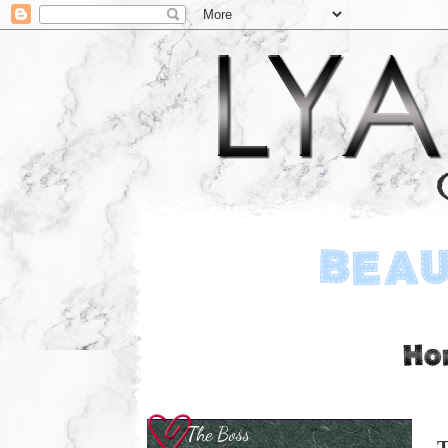
The Boss
T