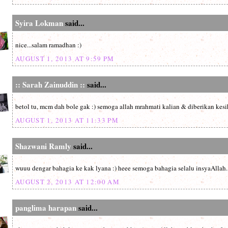
Syira Lokman
said...
nice...salam ramadhan :)
AUGUST 1, 2013 AT 9:59 PM
:: Sarah Zainuddin ::
said...
betol tu, mcm dah bole gak :) semoga allah mrahmati kalian & diberikan kesi
AUGUST 1, 2013 AT 11:33 PM
Shazwani Ramly
said...
wuuu dengar bahagia ke kak lyana :) heee semoga bahagia selalu insyaAllah.
AUGUST 2, 2013 AT 12:00 AM
panglima harapan
said...