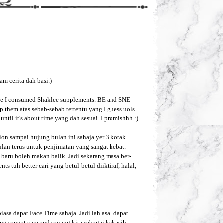
am cerita dah basi.)
ause I consumed Shaklee supplements. BE and SNE
op them atas sebab-sebab tertentu yang I guess uols
ntil it's about time yang dah sesuai. I promishhh :)
ion sampai hujung bulan ini sahaja yer 3 kotak
lan terus untuk penjimatan yang sangat hebat.
baru boleh makan balik. Jadi sekarang masa ber-
s tuh better cari yang betul-betul diiktiraf, halal,
iasa dapat Face Time sahaja. Jadi lah asal dapat
ang sangat care and sayang kita sebagai kekasih