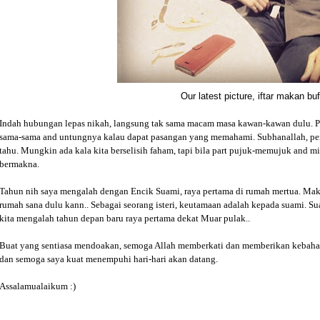
Our latest picture, iftar makan buff
Indah hubungan lepas nikah, langsung tak sama macam masa kawan-kawan dulu. P
sama-sama and untungnya kalau dapat pasangan yang memahami. Subhanallah, per
tahu. Mungkin ada kala kita berselisih faham, tapi bila part pujuk-memujuk and m
bermakna.
Tahun nih saya mengalah dengan Encik Suami, raya pertama di rumah mertua. Mak 
rumah sana dulu kann.. Sebagai seorang isteri, keutamaan adalah kepada suami. S
kita mengalah tahun depan baru raya pertama dekat Muar pulak..
Buat yang sentiasa mendoakan, semoga Allah memberkati dan memberikan kebahagi
dan semoga saya kuat menempuhi hari-hari akan datang.
Assalamualaikum :)