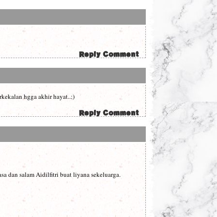
rkekalan hgga akhir hayat..:)
a dan salam Aidilfitri buat liyana sekeluarga.