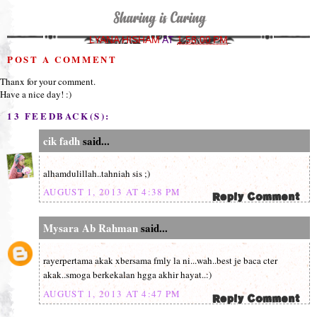
LYANA HISHAM
AT
1:58:00 PM
POST A COMMENT
Thanx for your comment.
Have a nice day! :)
13 FEEDBACK(S):
cik fadh
said...
alhamdulillah..tahniah sis ;)
AUGUST 1, 2013 AT 4:38 PM
Mysara Ab Rahman
said...
rayerpertama akak xbersama fmly la ni...wah..best je baca cter
akak..smoga berkekalan hgga akhir hayat..:)
AUGUST 1, 2013 AT 4:47 PM