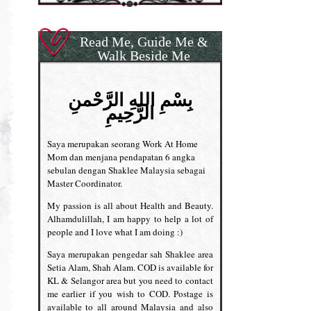
Read Me, Guide Me &
Walk Beside Me
بِسْمِ اللهِ الرَّحْمنِ
الرَّحِيمِ
Saya merupakan seorang Work At Home
Mom dan menjana pendapatan 6 angka
sebulan dengan Shaklee Malaysia sebagai
Master Coordinator.
My passion is all about Health and Beauty.
Alhamdulillah, I am happy to help a lot of
people and I love what I am doing :)
Saya merupakan pengedar sah Shaklee area
Setia Alam, Shah Alam. COD is available for
KL & Selangor area but you need to contact
me earlier if you wish to COD. Postage is
available to all around Malaysia and also