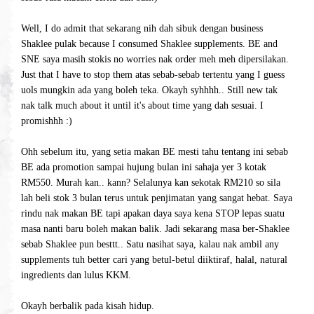
Well, I do admit that sekarang nih dah sibuk dengan business
Shaklee pulak because I consumed Shaklee supplements. BE and
SNE saya masih stokis no worries nak order meh meh dipersilakan.
Just that I have to stop them atas sebab-sebab tertentu yang I guess
uols mungkin ada yang boleh teka. Okayh syhhhh.. Still new tak
nak talk much about it until it's about time yang dah sesuai. I
promishhh :)
Ohh sebelum itu, yang setia makan BE mesti tahu tentang ini sebab
BE ada promotion sampai hujung bulan ini sahaja yer 3 kotak
RM550. Murah kan.. kann? Selalunya kan sekotak RM210 so sila
lah beli stok 3 bulan terus untuk penjimatan yang sangat hebat. Saya
rindu nak makan BE tapi apakan daya saya kena STOP lepas suatu
masa nanti baru boleh makan balik. Jadi sekarang masa ber-Shaklee
sebab Shaklee pun besttt.. Satu nasihat saya, kalau nak ambil any
supplements tuh better cari yang betul-betul diiktiraf, halal, natural
ingredients dan lulus KKM.
Okayh berbalik pada kisah hidup.