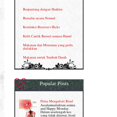
INFO: Penyakit Buah Pinggang
Berpantang dengan Shaklee
Kelebihan VITAMIN C & E
Bersalin secara Normal
Menjana income dengan Shaklee
Kontraksi Braxton's Hicks
Menjana income dengan Shaklee (II)
Kulit Cantik Berseri semasa Hamil
NUTRIFERON: Immune Booster
Makanan dan Minuman yang perlu
dielakkan
Nutrisi untuk Ikhtiar Hamil
Makanan untuk Tambah Darah
OMEGA GUARD
Masalah HB rendah?
Omega Guard: EPA & DHA for kids
My Story
OSTEMATRIX
Popular Posts
Normal VS Czer
Pantang Larang dalam Pengambilan
Vitamin
Pemakanan Semasa Hamil
Penjagaan Rambut: Prosante Hair Care
Petua Mengubati Bisul
Penyusuan Bayi
Assalamualaikum semua
Persediaan Haji & Umrah
and Happy Monday.
Perkembangan Minda Bayi
Dalam sesetengah kes
yang tidak dirawat, bisul
Review Part 1: Shaklee bagus ke?