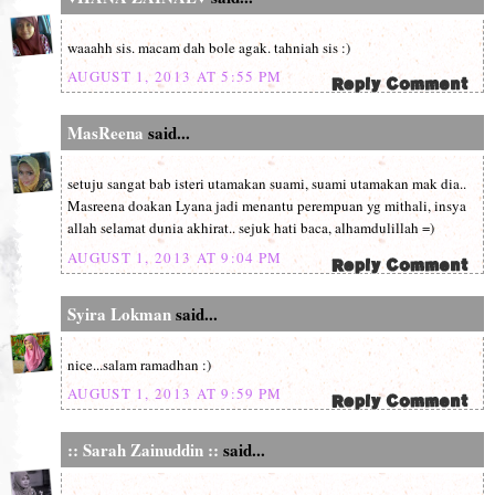
waaahh sis. macam dah bole agak. tahniah sis :)
AUGUST 1, 2013 AT 5:55 PM
MasReena
said...
setuju sangat bab isteri utamakan suami, suami utamakan mak dia..
Masreena doakan Lyana jadi menantu perempuan yg mithali, insya
allah selamat dunia akhirat.. sejuk hati baca, alhamdulillah =)
AUGUST 1, 2013 AT 9:04 PM
Syira Lokman
said...
nice...salam ramadhan :)
AUGUST 1, 2013 AT 9:59 PM
:: Sarah Zainuddin ::
said...