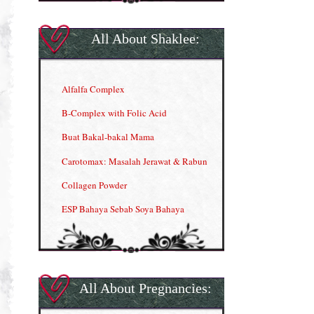
All About Shaklee:
Alfalfa Complex
B-Complex with Folic Acid
Buat Bakal-bakal Mama
Carotomax: Masalah Jerawat & Rabun
Collagen Powder
ESP Bahaya Sebab Soya Bahaya
ESP Produk Shaklee Paling HOT
GLA Complex
Gla Complex (II)
All About Pregnancies:
Herbal Blend the Magic Cream