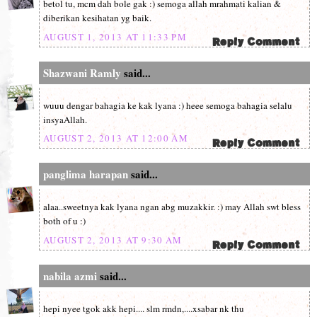
betol tu, mcm dah bole gak :) semoga allah mrahmati kalian &
diberikan kesihatan yg baik.
AUGUST 1, 2013 AT 11:33 PM
Shazwani Ramly
said...
wuuu dengar bahagia ke kak lyana :) heee semoga bahagia selalu
insyaAllah.
AUGUST 2, 2013 AT 12:00 AM
panglima harapan
said...
alaa..sweetnya kak lyana ngan abg muzakkir. :) may Allah swt bless
both of u :)
AUGUST 2, 2013 AT 9:30 AM
nabila azmi
said...
hepi nyee tgok akk hepi.... slm rmdn,....xsabar nk thu