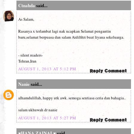
Ctnahda
said...
As Salam,
Rasanya x terlambat lagi nak ucapkan Selamat pengantin
baru,selamat berpuasa dan salam Aidilfitri buat liyana sekeluarga.
- silent readers-
Tehran,Iran
AUGUST 1, 2013 AT 5:12 PM
Nanie
said...
alhamdulillah, happy utk awk. semoga sentiasa ceria dan bahagia..
salam ukhuwah dr nanie
AUGUST 1, 2013 AT 5:27 PM
♥HANA ZAINAL♥
said...