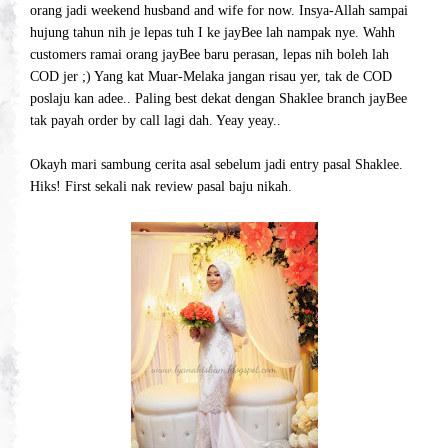
orang jadi weekend husband and wife for now. Insya-Allah sampai
hujung tahun nih je lepas tuh I ke jayBee lah nampak nye. Wahh
customers ramai orang jayBee baru perasan, lepas nih boleh lah
COD jer ;) Yang kat Muar-Melaka jangan risau yer, tak de COD
poslaju kan adee.. Paling best dekat dengan Shaklee branch jayBee
tak payah order by call lagi dah. Yeay yeay..
Okayh mari sambung cerita asal sebelum jadi entry pasal Shaklee.
Hiks! First sekali nak review pasal baju nikah.