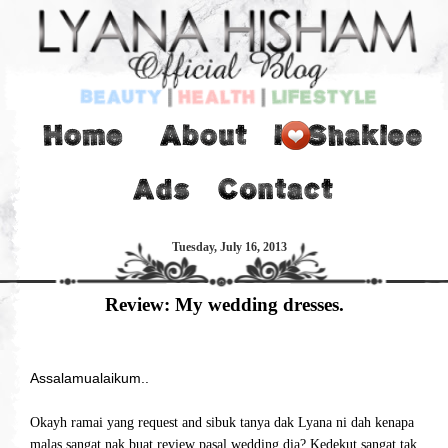
Tuesday, July 16, 2013
Review: My wedding dresses.
Assalamualaikum..
Okayh ramai yang request and sibuk tanya dak Lyana ni dah kenapa
malas sangat nak buat review pasal wedding dia? Kedekut sangat tak