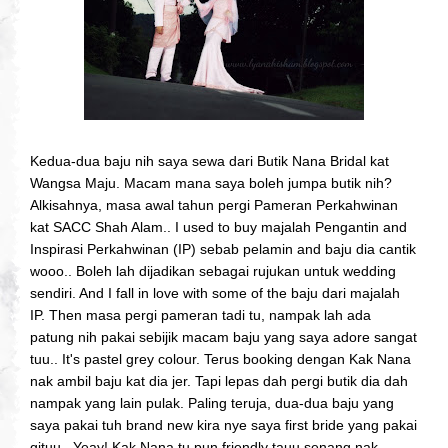
Kedua-dua baju nih saya sewa dari Butik Nana Bridal kat
Wangsa Maju. Macam mana saya boleh jumpa butik nih?
Alkisahnya, masa awal tahun pergi Pameran Perkahwinan
kat SACC Shah Alam.. I used to buy majalah Pengantin and
Inspirasi Perkahwinan (IP) sebab pelamin and baju dia cantik
wooo.. Boleh lah dijadikan sebagai rujukan untuk wedding
sendiri. And I fall in love with some of the baju dari majalah
IP. Then masa pergi pameran tadi tu, nampak lah ada
patung nih pakai sebijik macam baju yang saya adore sangat
tuu.. It's pastel grey colour. Terus booking dengan Kak Nana
nak ambil baju kat dia jer. Tapi lepas dah pergi butik dia dah
nampak yang lain pulak. Paling teruja, dua-dua baju yang
saya pakai tuh brand new kira nye saya first bride yang pakai
gituu.. Yeay! Kak Nana tu pun friendly tauu senang nak