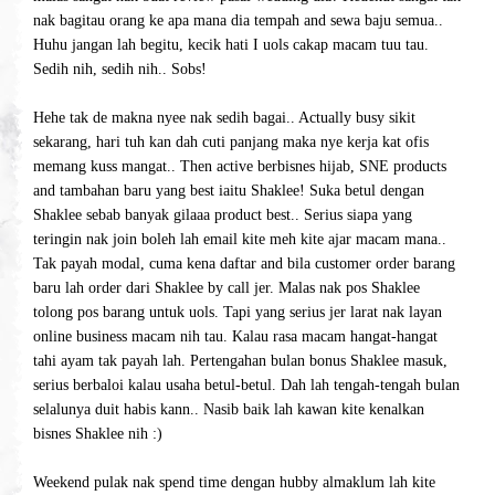
nak bagitau orang ke apa mana dia tempah and sewa baju semua..
Huhu jangan lah begitu, kecik hati I uols cakap macam tuu tau.
Sedih nih, sedih nih.. Sobs!
Hehe tak de makna nyee nak sedih bagai.. Actually busy sikit
sekarang, hari tuh kan dah cuti panjang maka nye kerja kat ofis
memang kuss mangat.. Then active berbisnes hijab, SNE products
and tambahan baru yang best iaitu Shaklee! Suka betul dengan
Shaklee sebab banyak gilaaa product best.. Serius siapa yang
teringin nak join boleh lah email kite meh kite ajar macam mana..
Tak payah modal, cuma kena daftar and bila customer order barang
baru lah order dari Shaklee by call jer. Malas nak pos Shaklee
tolong pos barang untuk uols. Tapi yang serius jer larat nak layan
online business macam nih tau. Kalau rasa macam hangat-hangat
tahi ayam tak payah lah. Pertengahan bulan bonus Shaklee masuk,
serius berbaloi kalau usaha betul-betul. Dah lah tengah-tengah bulan
selalunya duit habis kann.. Nasib baik lah kawan kite kenalkan
bisnes Shaklee nih :)
Weekend pulak nak spend time dengan hubby almaklum lah kite