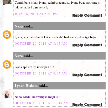
Cantik baju nikah lyana! terhibur tengok... lyana buat part time ni
tak penat ke? dgn kerja lg
JULY 16, 2013 AT 5:57 PM
Naza
said...
lyana, apa nama butik kat sana tu eh? berkenan pulak tgk baju u
OCTOBER 20, 2013 AT 8:05 AM
Naza
said...
lyana apa nm tpt u tempah tu?
OCTOBER 20, 2013 AT 8:05 AM
Lyana Hisham
said...
Nana Bridal kat wangsa maju :)
OCTOBER 20, 2013 AT 11:49 AM