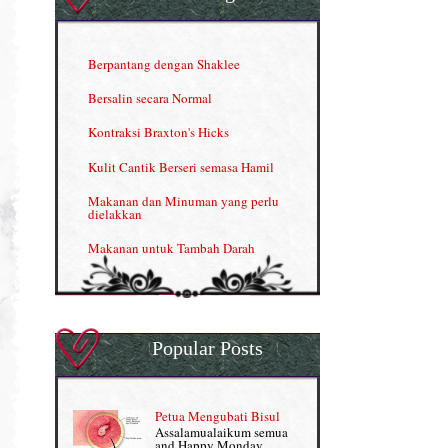
Herbal Blend the Magic Cream
INFO: Penyakit Buah Pinggang
Berpantang dengan Shaklee
Kelebihan VITAMIN C & E
Bersalin secara Normal
Menjana income dengan Shaklee
Kontraksi Braxton's Hicks
Menjana income dengan Shaklee (II)
Kulit Cantik Berseri semasa Hamil
NUTRIFERON: Immune Booster
Makanan dan Minuman yang perlu
dielakkan
Nutrisi untuk Ikhtiar Hamil
Makanan untuk Tambah Darah
OMEGA GUARD
Masalah HB rendah?
Omega Guard: EPA & DHA for kids
My Story
OSTEMATRIX
Popular Posts
Normal VS Czer
Pantang Larang dalam Pengambilan
Vitamin
Pemakanan Semasa Hamil
Penjagaan Rambut: Prosante Hair Care
Petua Mengubati Bisul
Penyusuan Bayi
Assalamualaikum semua
Persediaan Haji & Umrah
and Happy Monday.