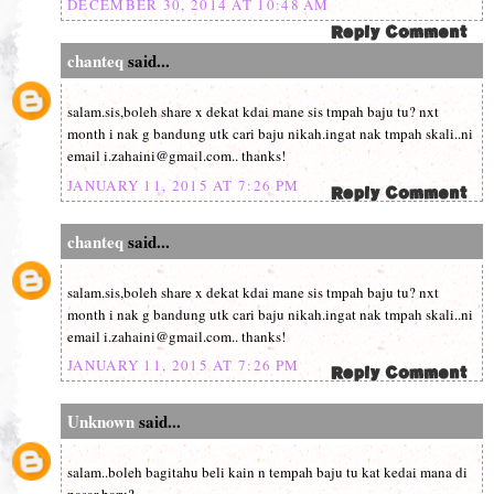
DECEMBER 30, 2014 AT 10:48 AM
chanteq
said...
salam.sis,boleh share x dekat kdai mane sis tmpah baju tu? nxt
month i nak g bandung utk cari baju nikah.ingat nak tmpah skali..ni
email i.zahaini@gmail.com.. thanks!
JANUARY 11, 2015 AT 7:26 PM
chanteq
said...
salam.sis,boleh share x dekat kdai mane sis tmpah baju tu? nxt
month i nak g bandung utk cari baju nikah.ingat nak tmpah skali..ni
email i.zahaini@gmail.com.. thanks!
JANUARY 11, 2015 AT 7:26 PM
Unknown
said...
salam..boleh bagitahu beli kain n tempah baju tu kat kedai mana di