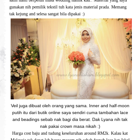
satin nanti berpeluh masa wedding hamik kau.. Material yang saya
gunakan nih pemilik tekstil tuh kata jenis material prada. Memang
tak kejung and selesa sangat bila dipakai :)
Veil juga dibuat oleh orang yang sama. Inner and half-moon
putih itu dari butik online saya sendiri cuma tambahan lace
and beadings sebab nak bagi dia berat. Dak Lyana nih tak
nak pakai crown masa nikah :)
Harga cost baju and tudung keseluruhan around RM2k. Kalau kat