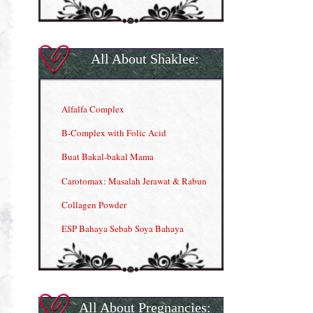
All About Shaklee:
Alfalfa Complex
B-Complex with Folic Acid
Buat Bakal-bakal Mama
Carotomax: Masalah Jerawat & Rabun
Collagen Powder
ESP Bahaya Sebab Soya Bahaya
ESP Produk Shaklee Paling HOT
GLA Complex
Gla Complex (II)
All About Pregnancies: