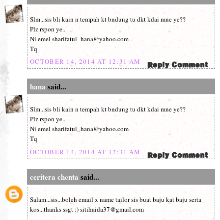
Slm...sis bli kain n tempah kt bndung tu dkt kdai mne ye??
Plz rspon ye..
Ni emel sharifatul_hana@yahoo.com
Tq
OCTOBER 14, 2014 AT 12:31 AM
hana
said...
Slm...sis bli kain n tempah kt bndung tu dkt kdai mne ye??
Plz rspon ye..
Ni emel sharifatul_hana@yahoo.com
Tq
OCTOBER 14, 2014 AT 12:31 AM
ceritera chenta
said...
Salam...sis...boleh email x name tailor sis buat baju kat baju serta
kos...thanks ssgt :) sitihaida37@gmail.com