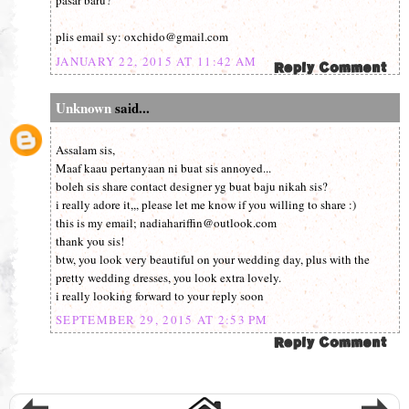
pasar baru?
plis email sy: oxchido@gmail.com
JANUARY 22, 2015 AT 11:42 AM
Unknown
said...
Assalam sis,
Maaf kaau pertanyaan ni buat sis annoyed...
boleh sis share contact designer yg buat baju nikah sis?
i really adore it,,, please let me know if you willing to share :)
this is my email; nadiahariffin@outlook.com
thank you sis!
btw, you look very beautiful on your wedding day, plus with the
pretty wedding dresses, you look extra lovely.
i really looking forward to your reply soon
SEPTEMBER 29, 2015 AT 2:53 PM