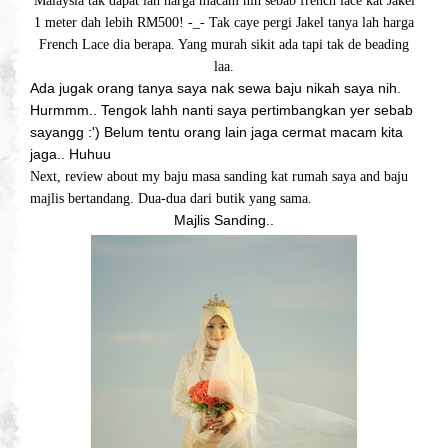
Malaysia tak dapat lah harga macam nih sebab french lace kat Jakel
1 meter dah lebih RM500! -_- Tak caye pergi Jakel tanya lah harga
French Lace dia berapa. Yang murah sikit ada tapi tak de beading
laa.
Ada jugak orang tanya saya nak sewa baju nikah saya nih.
Hurmmm.. Tengok lahh nanti saya pertimbangkan yer sebab
sayangg :') Belum tentu orang lain jaga cermat macam kita
jaga.. Huhuu
Next, review about my baju masa sanding kat rumah saya and baju
majlis bertandang. Dua-dua dari butik yang sama.
Majlis Sanding..