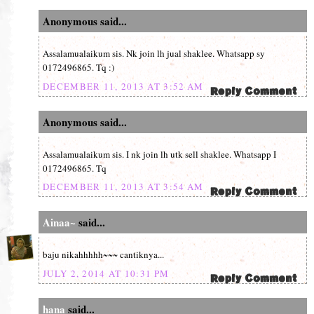
Anonymous said...
Assalamualaikum sis. Nk join lh jual shaklee. Whatsapp sy
0172496865. Tq :)
DECEMBER 11, 2013 AT 3:52 AM
Anonymous said...
Assalamualaikum sis. I nk join lh utk sell shaklee. Whatsapp I
0172496865. Tq
DECEMBER 11, 2013 AT 3:54 AM
Ainaa~
said...
baju nikahhhhh~~~ cantiknya...
JULY 2, 2014 AT 10:31 PM
hana
said...