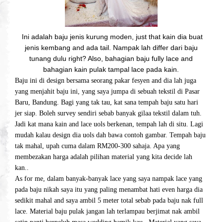
Ini adalah baju jenis kurung moden, just that kain dia buat
jenis kembang and ada tail. Nampak lah differ dari baju
tunang dulu right? Also, bahagian baju fully lace and
bahagian kain pulak tampal lace pada kain.
Baju ini di design bersama seorang pakar fesyen and dia lah juga
yang menjahit baju ini, yang saya jumpa di sebuah tekstil di Pasar
Baru, Bandung. Bagi yang tak tau, kat sana tempah baju satu hari
jer siap. Boleh survey sendiri sebab banyak gilaa tekstil dalam tuh.
Jadi kat mana kain and lace uols berkenan, tempah lah di situ. Lagi
mudah kalau design dia uols dah bawa contoh gambar. Tempah baju
tak mahal, upah cuma dalam RM200-300 sahaja. Apa yang
membezakan harga adalah pilihan material yang kita decide lah
kan..
As for me, dalam banyak-banyak lace yang saya nampak lace yang
pada baju nikah saya itu yang paling menambat hati even harga dia
sedikit mahal and saya ambil 5 meter total sebab pada baju nak full
lace. Material baju pulak jangan lah terlampau berjimat nak ambil