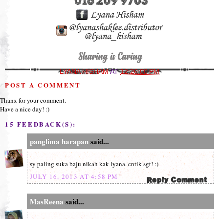
LYANA HISHAM
AT
12:26:00 PM
POST A COMMENT
Thanx for your comment.
Have a nice day! :)
15 FEEDBACK(S):
panglima harapan
said...
sy paling suka baju nikah kak lyana. cntik sgt! :)
JULY 16, 2013 AT 4:58 PM
MasReena
said...