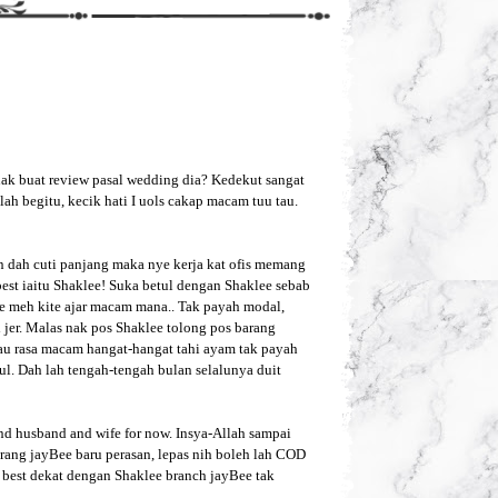
nak buat review pasal wedding dia? Kedekut sangat
ah begitu, kecik hati I uols cakap macam tuu tau.
an dah cuti panjang maka nye kerja kat ofis memang
est iaitu Shaklee! Suka betul dengan Shaklee sebab
ite meh kite ajar macam mana.. Tak payah modal,
l jer. Malas nak pos Shaklee tolong pos barang
alau rasa macam hangat-hangat tahi ayam tak payah
ul. Dah lah tengah-tengah bulan selalunya duit
d husband and wife for now. Insya-Allah sampai
rang jayBee baru perasan, lepas nih boleh lah COD
g best dekat dengan Shaklee branch jayBee tak