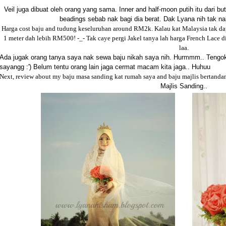
Veil juga dibuat oleh orang yang sama. Inner and half-moon putih itu dari b
beadings sebab nak bagi dia berat. Dak Lyana nih tak na
Harga cost baju and tudung keseluruhan around RM2k. Kalau kat Malaysia tak dap
1 meter dah lebih RM500! -_- Tak caye pergi Jakel tanya lah harga French Lace di
laa.
Ada jugak orang tanya saya nak sewa baju nikah saya nih. Hurmmm.. Tengok
sayangg :') Belum tentu orang lain jaga cermat macam kita jaga.. Huhuu
Next, review about my baju masa sanding kat rumah saya and baju majlis bertanda
Majlis Sanding..