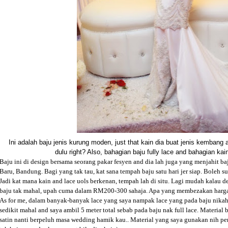
Ini adalah baju jenis kurung moden, just that kain dia buat jenis kembang a
dulu right? Also, bahagian baju fully lace and bahagian kai
Baju ini di design bersama seorang pakar fesyen and dia lah juga yang menjahit baj
Baru, Bandung. Bagi yang tak tau, kat sana tempah baju satu hari jer siap. Boleh su
Jadi kat mana kain and lace uols berkenan, tempah lah di situ. Lagi mudah kalau 
baju tak mahal, upah cuma dalam RM200-300 sahaja. Apa yang membezakan harga ad
As for me, dalam banyak-banyak lace yang saya nampak lace yang pada baju nikah
sedikit mahal and saya ambil 5 meter total sebab pada baju nak full lace. Material
satin nanti berpeluh masa wedding hamik kau.. Material yang saya gunakan nih pem