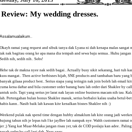
Review: My wedding dresses.
Assalamualaikum..
Okayh ramai yang request and sibuk tanya dak Lyana ni dah kenapa malas sangat 
tak nak bagitau orang ke apa mana dia tempah and sewa baju semua.. Huhu jangan l
Sedih nih, sedih nih.. Sobs!
Hehe tak de makna nyee nak sedih bagai.. Actually busy sikit sekarang, hari tuh k
kuss mangat.. Then active berbisnes hijab, SNE products and tambahan baru yang b
banyak gilaaa product best.. Serius siapa yang teringin nak join boleh lah email k
cuma kena daftar and bila customer order barang baru lah order dari Shaklee by cal
untuk uols. Tapi yang serius jer larat nak layan online business macam nih tau. K
lah. Pertengahan bulan bonus Shaklee masuk, serius berbaloi kalau usaha betul-bet
habis kann.. Nasib baik lah kawan kite kenalkan bisnes Shaklee nih :)
Weekend pulak nak spend time dengan hubby almaklum lah kite orang jadi weeken
hujung tahun nih je lepas tuh I ke jayBee lah nampak nye. Wahh customers ramai o
jer ;) Yang kat Muar-Melaka jangan risau yer, tak de COD poslaju kan adee.. Palin
payah order by call lagi dah. Yeay yeay..