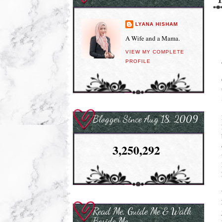
LYANA HISHAM
A Wife and a Mama.
VIEW MY COMPLETE
PROFILE
Blogger Since Aug 18, 2009
3,250,292
Read Me, Guide Me & Walk
Beside Me