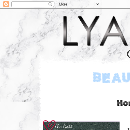
The Boss
T