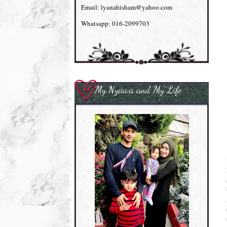
Email: lyanahisham@yahoo.com
Whatsapp: 016-2099703
My Nyawa and My Life