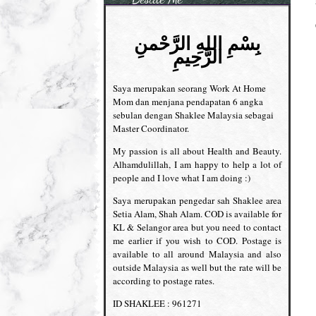
بِسْمِ اللهِ الرَّحْمنِ
الرَّحِيمِ
Saya merupakan seorang Work At Home
Mom dan menjana pendapatan 6 angka
sebulan dengan Shaklee Malaysia sebagai
Master Coordinator.
My passion is all about Health and Beauty.
Alhamdulillah, I am happy to help a lot of
people and I love what I am doing :)
Saya merupakan pengedar sah Shaklee area
Setia Alam, Shah Alam. COD is available for
KL & Selangor area but you need to contact
me earlier if you wish to COD. Postage is
available to all around Malaysia and also
outside Malaysia as well but the rate will be
according to postage rates.
ID SHAKLEE : 961271