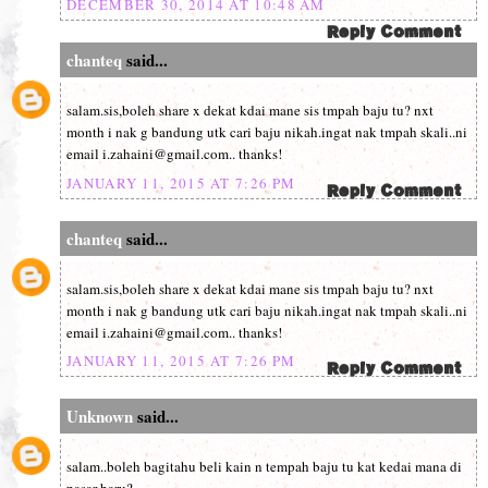
DECEMBER 30, 2014 AT 10:48 AM
chanteq
said...
salam.sis,boleh share x dekat kdai mane sis tmpah baju tu? nxt
month i nak g bandung utk cari baju nikah.ingat nak tmpah skali..ni
email i.zahaini@gmail.com.. thanks!
JANUARY 11, 2015 AT 7:26 PM
chanteq
said...
salam.sis,boleh share x dekat kdai mane sis tmpah baju tu? nxt
month i nak g bandung utk cari baju nikah.ingat nak tmpah skali..ni
email i.zahaini@gmail.com.. thanks!
JANUARY 11, 2015 AT 7:26 PM
Unknown
said...
salam..boleh bagitahu beli kain n tempah baju tu kat kedai mana di