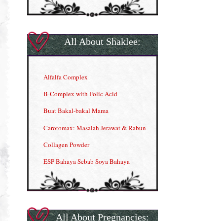
All About Shaklee:
Alfalfa Complex
B-Complex with Folic Acid
Buat Bakal-bakal Mama
Carotomax: Masalah Jerawat & Rabun
Collagen Powder
ESP Bahaya Sebab Soya Bahaya
ESP Produk Shaklee Paling HOT
GLA Complex
Gla Complex (II)
All About Pregnancies: