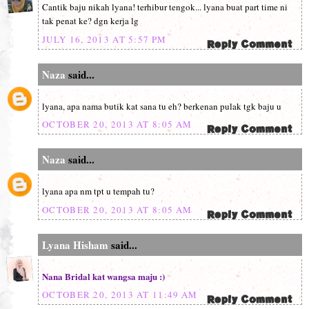
Cantik baju nikah lyana! terhibur tengok... lyana buat part time ni
tak penat ke? dgn kerja lg
JULY 16, 2013 AT 5:57 PM
Naza
said...
lyana, apa nama butik kat sana tu eh? berkenan pulak tgk baju u
OCTOBER 20, 2013 AT 8:05 AM
Naza
said...
lyana apa nm tpt u tempah tu?
OCTOBER 20, 2013 AT 8:05 AM
Lyana Hisham
said...
Nana Bridal kat wangsa maju :)
OCTOBER 20, 2013 AT 11:49 AM