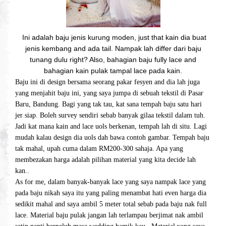
Ini adalah baju jenis kurung moden, just that kain dia buat
jenis kembang and ada tail. Nampak lah differ dari baju
tunang dulu right? Also, bahagian baju fully lace and
bahagian kain pulak tampal lace pada kain.
Baju ini di design bersama seorang pakar fesyen and dia lah juga
yang menjahit baju ini, yang saya jumpa di sebuah tekstil di Pasar
Baru, Bandung. Bagi yang tak tau, kat sana tempah baju satu hari
jer siap. Boleh survey sendiri sebab banyak gilaa tekstil dalam tuh.
Jadi kat mana kain and lace uols berkenan, tempah lah di situ. Lagi
mudah kalau design dia uols dah bawa contoh gambar. Tempah baju
tak mahal, upah cuma dalam RM200-300 sahaja. Apa yang
membezakan harga adalah pilihan material yang kita decide lah
kan..
As for me, dalam banyak-banyak lace yang saya nampak lace yang
pada baju nikah saya itu yang paling menambat hati even harga dia
sedikit mahal and saya ambil 5 meter total sebab pada baju nak full
lace. Material baju pulak jangan lah terlampau berjimat nak ambil