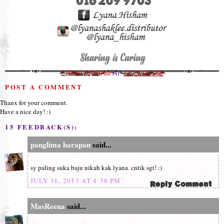
LYANA HISHAM
AT
12:26:00 PM
POST A COMMENT
Thanx for your comment.
Have a nice day! :)
15 FEEDBACK(S):
panglima harapan
said...
sy paling suka baju nikah kak lyana. cntik sgt! :)
JULY 16, 2013 AT 4:58 PM
MasReena
said...