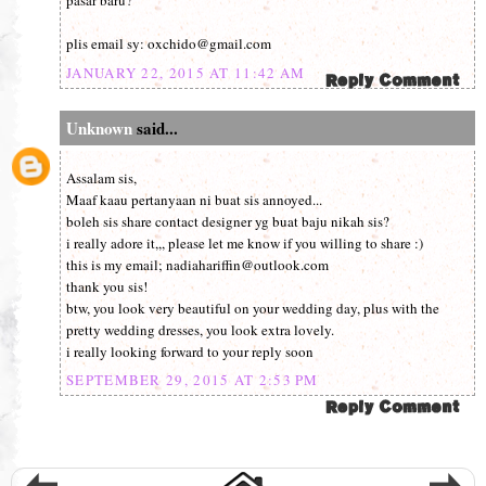
pasar baru?
plis email sy: oxchido@gmail.com
JANUARY 22, 2015 AT 11:42 AM
Unknown
said...
Assalam sis,
Maaf kaau pertanyaan ni buat sis annoyed...
boleh sis share contact designer yg buat baju nikah sis?
i really adore it,,, please let me know if you willing to share :)
this is my email; nadiahariffin@outlook.com
thank you sis!
btw, you look very beautiful on your wedding day, plus with the
pretty wedding dresses, you look extra lovely.
i really looking forward to your reply soon
SEPTEMBER 29, 2015 AT 2:53 PM