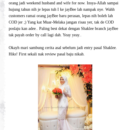
orang jadi weekend husband and wife for now. Insya-Allah sampai
hujung tahun nih je lepas tuh I ke jayBee lah nampak nye. Wahh
customers ramai orang jayBee baru perasan, lepas nih boleh lah
COD jer ;) Yang kat Muar-Melaka jangan risau yer, tak de COD
poslaju kan adee.. Paling best dekat dengan Shaklee branch jayBee
tak payah order by call lagi dah. Yeay yeay..
Okayh mari sambung cerita asal sebelum jadi entry pasal Shaklee.
Hiks! First sekali nak review pasal baju nikah.