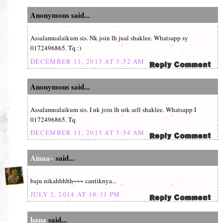
Anonymous said...
Assalamualaikum sis. Nk join lh jual shaklee. Whatsapp sy
0172496865. Tq :)
DECEMBER 11, 2013 AT 3:52 AM
Anonymous said...
Assalamualaikum sis. I nk join lh utk sell shaklee. Whatsapp I
0172496865. Tq
DECEMBER 11, 2013 AT 3:54 AM
Ainaa~
said...
baju nikahhhhh~~~ cantiknya...
JULY 2, 2014 AT 10:31 PM
hana
said...