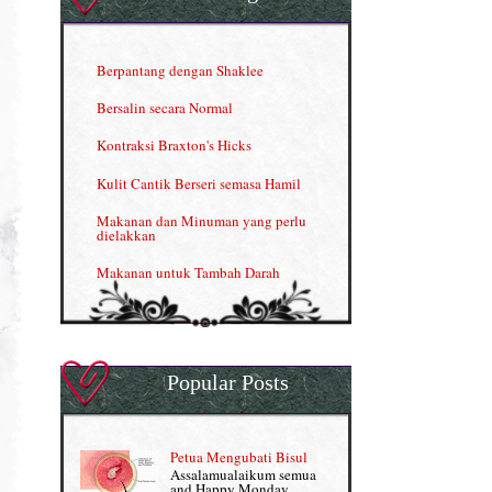
Herbal Blend the Magic Cream
INFO: Penyakit Buah Pinggang
Berpantang dengan Shaklee
Kelebihan VITAMIN C & E
Bersalin secara Normal
Menjana income dengan Shaklee
Kontraksi Braxton's Hicks
Menjana income dengan Shaklee (II)
Kulit Cantik Berseri semasa Hamil
NUTRIFERON: Immune Booster
Makanan dan Minuman yang perlu
dielakkan
Nutrisi untuk Ikhtiar Hamil
Makanan untuk Tambah Darah
OMEGA GUARD
Masalah HB rendah?
Omega Guard: EPA & DHA for kids
My Story
OSTEMATRIX
Popular Posts
Normal VS Czer
Pantang Larang dalam Pengambilan
Vitamin
Pemakanan Semasa Hamil
Penjagaan Rambut: Prosante Hair Care
Petua Mengubati Bisul
Penyusuan Bayi
Assalamualaikum semua
Persediaan Haji & Umrah
and Happy Monday.