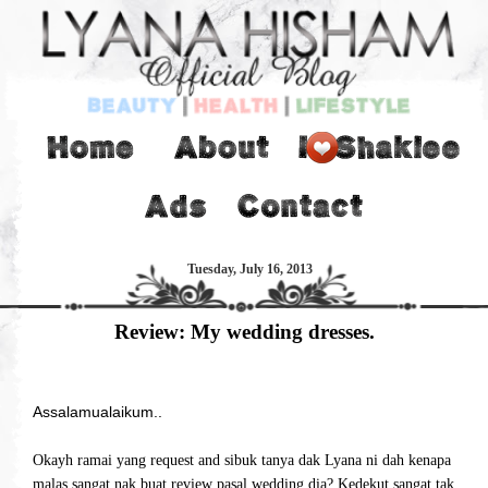
Tuesday, July 16, 2013
Review: My wedding dresses.
Assalamualaikum..
Okayh ramai yang request and sibuk tanya dak Lyana ni dah kenapa
malas sangat nak buat review pasal wedding dia? Kedekut sangat tak