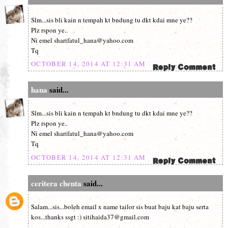
Slm...sis bli kain n tempah kt bndung tu dkt kdai mne ye??
Plz rspon ye..
Ni emel sharifatul_hana@yahoo.com
Tq
OCTOBER 14, 2014 AT 12:31 AM
hana
said...
Slm...sis bli kain n tempah kt bndung tu dkt kdai mne ye??
Plz rspon ye..
Ni emel sharifatul_hana@yahoo.com
Tq
OCTOBER 14, 2014 AT 12:31 AM
ceritera chenta
said...
Salam...sis...boleh email x name tailor sis buat baju kat baju serta
kos...thanks ssgt :) sitihaida37@gmail.com