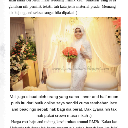
satin nanti berpeluh masa wedding hamik kau.. Material yang saya
gunakan nih pemilik tekstil tuh kata jenis material prada. Memang
tak kejung and selesa sangat bila dipakai :)
Veil juga dibuat oleh orang yang sama. Inner and half-moon
putih itu dari butik online saya sendiri cuma tambahan lace
and beadings sebab nak bagi dia berat. Dak Lyana nih tak
nak pakai crown masa nikah :)
Harga cost baju and tudung keseluruhan around RM2k. Kalau kat