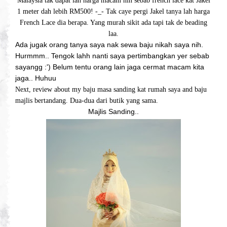
Malaysia tak dapat lah harga macam nih sebab french lace kat Jakel
1 meter dah lebih RM500! -_- Tak caye pergi Jakel tanya lah harga
French Lace dia berapa. Yang murah sikit ada tapi tak de beading
laa.
Ada jugak orang tanya saya nak sewa baju nikah saya nih.
Hurmmm.. Tengok lahh nanti saya pertimbangkan yer sebab
sayangg :') Belum tentu orang lain jaga cermat macam kita
jaga.. Huhuu
Next, review about my baju masa sanding kat rumah saya and baju
majlis bertandang. Dua-dua dari butik yang sama.
Majlis Sanding..