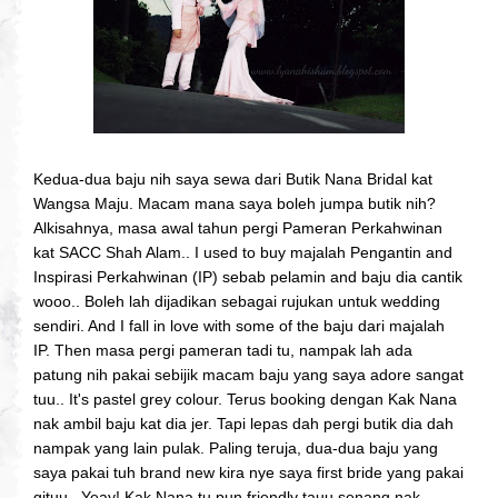
Kedua-dua baju nih saya sewa dari Butik Nana Bridal kat
Wangsa Maju. Macam mana saya boleh jumpa butik nih?
Alkisahnya, masa awal tahun pergi Pameran Perkahwinan
kat SACC Shah Alam.. I used to buy majalah Pengantin and
Inspirasi Perkahwinan (IP) sebab pelamin and baju dia cantik
wooo.. Boleh lah dijadikan sebagai rujukan untuk wedding
sendiri. And I fall in love with some of the baju dari majalah
IP. Then masa pergi pameran tadi tu, nampak lah ada
patung nih pakai sebijik macam baju yang saya adore sangat
tuu.. It's pastel grey colour. Terus booking dengan Kak Nana
nak ambil baju kat dia jer. Tapi lepas dah pergi butik dia dah
nampak yang lain pulak. Paling teruja, dua-dua baju yang
saya pakai tuh brand new kira nye saya first bride yang pakai
gituu.. Yeay! Kak Nana tu pun friendly tauu senang nak