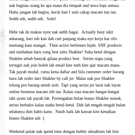
nak bagitau orang ke apa mana dia tempah and sewa baju semua..
Huhu jangan lah begitu, kecik hati I uols cakap macam tuu tau.
Sedih nih, sedih nih.. Sobs!
Hehe tak de makna nyee nak sedih bagai.. Actually busy sikit
sekarang, hari tuh kan dah cuti panjang maka nye kerja kat ofis
memang kuss mangat.. Then active berbisnes hijab, SNE products
and tambahan baru yang best iaitu Shaklee! Suka betul dengan
Shaklee sebab banyak gilaaa product best.. Serius siapa yang
teringin nak join boleh lah email kite meh kite ajar macam mana..
Tak payah modal, cuma kena daftar and bila customer order barang
baru lah order dari Shaklee by call jer. Malas nak pos Shaklee
tolong pos barang untuk uols. Tapi yang serius jer larat nak layan
online business macam nih tau. Kalau rasa macam hangat-hangat
tahi ayam tak payah lah. Pertengahan bulan bonus Shaklee masuk,
serius berbaloi kalau usaha betul-betul. Dah lah tengah-tengah bulan
selalunya duit habis kann.. Nasib baik lah kawan kite kenalkan
bisnes Shaklee nih :)
Weekend pulak nak spend time dengan hubby almaklum lah kite