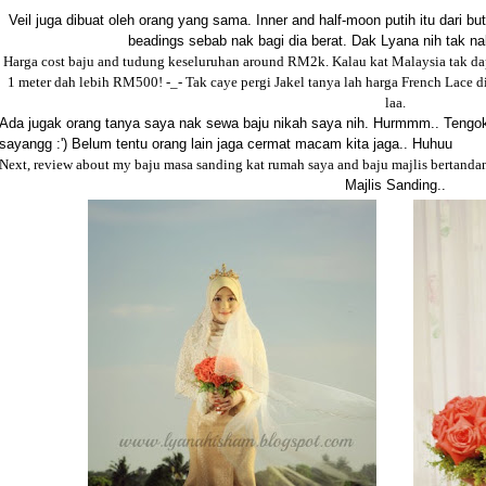
Veil juga dibuat oleh orang yang sama. Inner and half-moon putih itu dari b
beadings sebab nak bagi dia berat. Dak Lyana nih tak na
Harga cost baju and tudung keseluruhan around RM2k. Kalau kat Malaysia tak dap
1 meter dah lebih RM500! -_- Tak caye pergi Jakel tanya lah harga French Lace di
laa.
Ada jugak orang tanya saya nak sewa baju nikah saya nih. Hurmmm.. Tengok
sayangg :') Belum tentu orang lain jaga cermat macam kita jaga.. Huhuu
Next, review about my baju masa sanding kat rumah saya and baju majlis bertanda
Majlis Sanding..