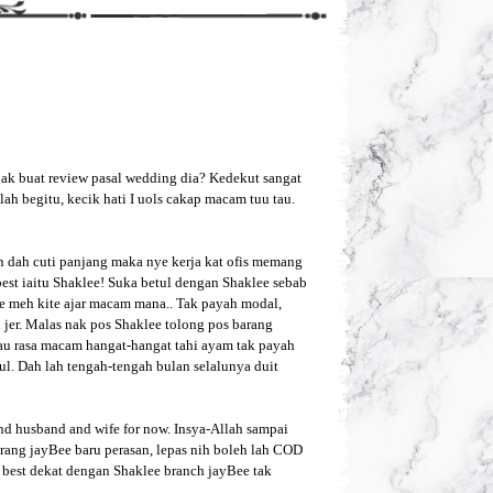
nak buat review pasal wedding dia? Kedekut sangat
ah begitu, kecik hati I uols cakap macam tuu tau.
an dah cuti panjang maka nye kerja kat ofis memang
est iaitu Shaklee! Suka betul dengan Shaklee sebab
ite meh kite ajar macam mana.. Tak payah modal,
l jer. Malas nak pos Shaklee tolong pos barang
alau rasa macam hangat-hangat tahi ayam tak payah
ul. Dah lah tengah-tengah bulan selalunya duit
d husband and wife for now. Insya-Allah sampai
rang jayBee baru perasan, lepas nih boleh lah COD
g best dekat dengan Shaklee branch jayBee tak