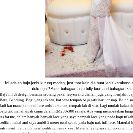
Ini adalah baju jenis kurung moden, just that kain dia buat jenis kembang a
dulu right? Also, bahagian baju fully lace and bahagian kai
Baju ini di design bersama seorang pakar fesyen and dia lah juga yang menjahit baj
Baru, Bandung. Bagi yang tak tau, kat sana tempah baju satu hari jer siap. Boleh su
Jadi kat mana kain and lace uols berkenan, tempah lah di situ. Lagi mudah kalau 
baju tak mahal, upah cuma dalam RM200-300 sahaja. Apa yang membezakan harga ad
As for me, dalam banyak-banyak lace yang saya nampak lace yang pada baju nikah
sedikit mahal and saya ambil 5 meter total sebab pada baju nak full lace. Material
satin nanti berpeluh masa wedding hamik kau.. Material yang saya gunakan nih pem