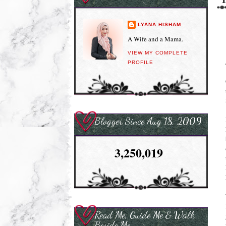
LYANA HISHAM
A Wife and a Mama.
VIEW MY COMPLETE
PROFILE
Blogger Since Aug 18, 2009
3,250,019
Read Me, Guide Me & Walk
Beside Me