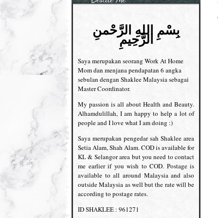
بِسْمِ اللهِ الرَّحْمنِ
الرَّحِيمِ
Saya merupakan seorang Work At Home
Mom dan menjana pendapatan 6 angka
sebulan dengan Shaklee Malaysia sebagai
Master Coordinator.
My passion is all about Health and Beauty.
Alhamdulillah, I am happy to help a lot of
people and I love what I am doing :)
Saya merupakan pengedar sah Shaklee area
Setia Alam, Shah Alam. COD is available for
KL & Selangor area but you need to contact
me earlier if you wish to COD. Postage is
available to all around Malaysia and also
outside Malaysia as well but the rate will be
according to postage rates.
ID SHAKLEE : 961271