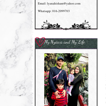
Email: lyanahisham@yahoo.com
Whatsapp: 016-2099703
My Nyawa and My Life