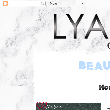
The Boss
T