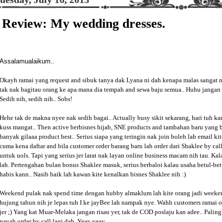
Review: My wedding dresses.
Assalamualaikum..
Okayh ramai yang request and sibuk tanya dak Lyana ni dah kenapa malas sangat 
tak nak bagitau orang ke apa mana dia tempah and sewa baju semua.. Huhu jangan l
Sedih nih, sedih nih.. Sobs!
Hehe tak de makna nyee nak sedih bagai.. Actually busy sikit sekarang, hari tuh k
kuss mangat.. Then active berbisnes hijab, SNE products and tambahan baru yang b
banyak gilaaa product best.. Serius siapa yang teringin nak join boleh lah email k
cuma kena daftar and bila customer order barang baru lah order dari Shaklee by cal
untuk uols. Tapi yang serius jer larat nak layan online business macam nih tau. K
lah. Pertengahan bulan bonus Shaklee masuk, serius berbaloi kalau usaha betul-bet
habis kann.. Nasib baik lah kawan kite kenalkan bisnes Shaklee nih :)
Weekend pulak nak spend time dengan hubby almaklum lah kite orang jadi weeken
hujung tahun nih je lepas tuh I ke jayBee lah nampak nye. Wahh customers ramai o
jer ;) Yang kat Muar-Melaka jangan risau yer, tak de COD poslaju kan adee.. Palin
payah order by call lagi dah. Yeay yeay..